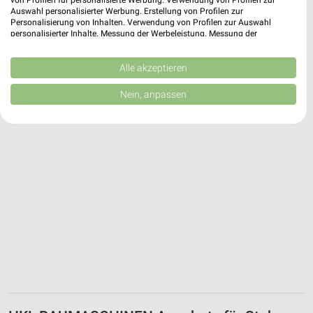
von Profilen für personalisierte Werbung. Verwendung von Profilen zur
Stade, Deutschland
❯
Auswahl personalisierter Werbung. Erstellung von Profilen zur
Personalisierung von Inhalten. Verwendung von Profilen zur Auswahl
personalisierter Inhalte. Messung der Werbeleistung. Messung der
286,34 km
Performance von Inhalten. Analyse von Zielgruppen durch Statistiken oder
Kombinationen von Daten aus verschiedenen Quellen. Entwicklung und
Verbesserung der Angebote. Verwendung reduzierter Daten zur Auswahl
Alle akzeptieren
von Inhalten.
Daten können außerhalb der Europäischen Union weitergegeben und in die
Nein, anpassen
USA gesendet werden.
Ihre Einwilligung und die cookie Richtlinie gelten ausschließlich für diese
Website/App.
Partnerliste anzeigen (1 IAB-Anbieter)
Wir nutzen Ihre Daten für folgende Zwecke:
IAB-Verarbeitungszwecke:
Speichern von oder Zugriff auf Informationen
auf einem Endgerät
Verwendung reduzierter Daten zur Auswahl von
Werbeanzeigen
Erstellung von Profilen für personalisierte
Werbung