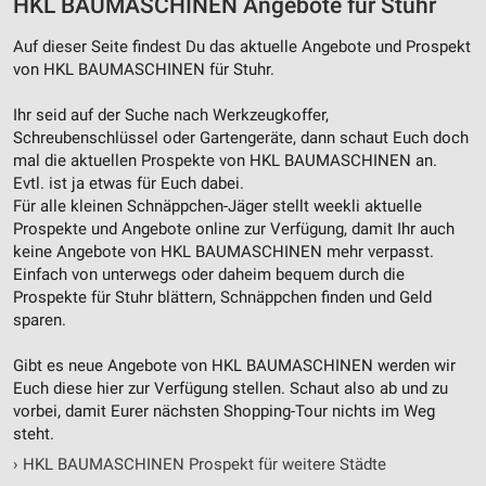
HKL BAUMASCHINEN Angebote für Stuhr
Verwendung von Profilen zur Auswahl
personalisierter Werbung
Auf dieser Seite findest Du das aktuelle Angebote und Prospekt
von HKL BAUMASCHINEN für Stuhr.
Erstellung von Profilen zur Personalisierung
von Inhalten
Ihr seid auf der Suche nach Werkzeugkoffer,
Schreubenschlüssel oder Gartengeräte, dann schaut Euch doch
Verwendung von Profilen zur Auswahl
mal die aktuellen Prospekte von HKL BAUMASCHINEN an.
personalisierter Inhalte
Evtl. ist ja etwas für Euch dabei.
Für alle kleinen Schnäppchen-Jäger stellt weekli aktuelle
Messung der Werbeleistung
Prospekte und Angebote online zur Verfügung, damit Ihr auch
Messung der Performance von Inhalten
keine Angebote von HKL BAUMASCHINEN mehr verpasst.
Einfach von unterwegs oder daheim bequem durch die
Analyse von Zielgruppen durch Statistiken oder
Prospekte für Stuhr blättern, Schnäppchen finden und Geld
Kombinationen von Daten aus verschiedenen
sparen.
Quellen
Gibt es neue Angebote von HKL BAUMASCHINEN werden wir
Entwicklung und Verbesserung der Angebote
Euch diese hier zur Verfügung stellen. Schaut also ab und zu
vorbei, damit Eurer nächsten Shopping-Tour nichts im Weg
Verwendung reduzierter Daten zur Auswahl von
steht.
Inhalten
›
HKL BAUMASCHINEN Prospekt für weitere Städte
IAB-Besonderheiten: