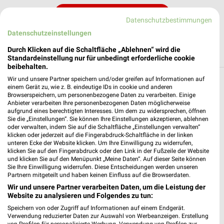
JETZT LADEN UND SPAREN!
Datenschutzbestimmungen
Datenschutzeinstellungen
Durch Klicken auf die Schaltfläche „Ablehnen“ wird die
Standardeinstellung nur für unbedingt erforderliche cookie
beibehalten.
Wir und unsere Partner speichern und/oder greifen auf Informationen auf
Weitere HKL BAUMASCHINEN Geschäfte
einem Gerät zu, wie z. B. eindeutige IDs in cookie und anderen
Browserspeichern, um personenbezogene Daten zu verarbeiten. Einige
mit Angeboten in und um Stuhr
Anbieter verarbeiten Ihre personenbezogenen Daten möglicherweise
aufgrund eines berechtigten Interesses. Um dem zu widersprechen, öffnen
Sie die „Einstellungen“. Sie können Ihre Einstellungen akzeptieren, ablehnen
2 Geschäfte und Orte
oder verwalten, indem Sie auf die Schaltfläche „Einstellungen verwalten“
klicken oder jederzeit auf die Fingerabdruck-Schaltfläche in der linken
unteren Ecke der Website klicken. Um Ihre Einwilligung zu widerrufen,
HKL BAUMASCHINEN Angebote in Oldenburg
klicken Sie auf den Fingerabdruck oder den Link in der Fußzeile der Website
Oldenburg, Deutschland
und klicken Sie auf den Menüpunkt „Meine Daten“. Auf dieser Seite können
❯
Sie Ihre Einwilligung widerrufen. Diese Entscheidungen werden unseren
Partnern mitgeteilt und haben keinen Einfluss auf die Browserdaten.
352,55 km
Wir und unsere Partner verarbeiten Daten, um die Leistung der
Website zu analysieren und Folgendes zu tun:
Speichern von oder Zugriff auf Informationen auf einem Endgerät.
HKL BAUMASCHINEN Angebote in Stade
Verwendung reduzierter Daten zur Auswahl von Werbeanzeigen. Erstellung