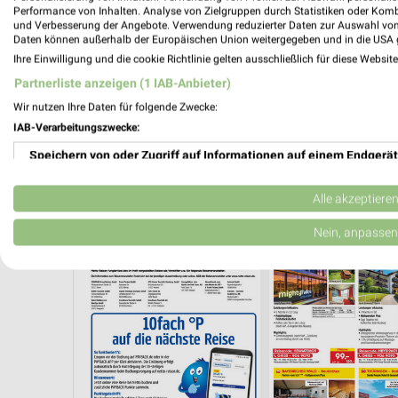
Performance von Inhalten. Analyse von Zielgruppen durch Statistiken oder Kom
und Verbesserung der Angebote. Verwendung reduzierter Daten zur Auswahl von
Daten können außerhalb der Europäischen Union weitergegeben und in die USA 
Ihre Einwilligung und die cookie Richtlinie gelten ausschließlich für diese Websit
Partnerliste anzeigen (1 IAB-Anbieter)
Wir nutzen Ihre Daten für folgende Zwecke:
IAB-Verarbeitungszwecke:
Speichern von oder Zugriff auf Informationen auf einem Endgerät
Verwendung reduzierter Daten zur Auswahl von Werbeanzeigen
Alle akzeptiere
URLAUB & REISEN
Erstellung von Profilen für personalisierte Werbung
Nein, anpassen
Verwendung von Profilen zur Auswahl personalisierter Werbung
Erstellung von Profilen zur Personalisierung von Inhalten
Verwendung von Profilen zur Auswahl personalisierter Inhalte
Messung der Werbeleistung