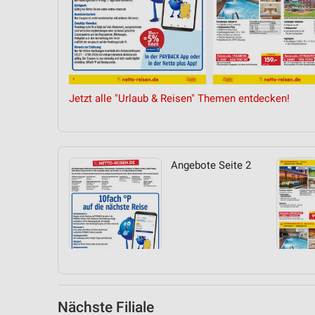
Messung der Performance von Inhalten
Analyse von Zielgruppen durch Statistiken oder Kombinationen 
Quellen
Entwicklung und Verbesserung der Angebote
Jetzt alle "Urlaub & Reisen" Themen entdecken!
Verwendung reduzierter Daten zur Auswahl von Inhalten
IAB-Besonderheiten:
Verwendung genauer Standortdaten
Angebote Seite 2
Geräte anhand von aktiv angeforderten Informationen identifizie
Nicht-IAB-Verarbeitungszwecke:
Notwendig
Performance
Funktional
Nächste Filiale
Werbung