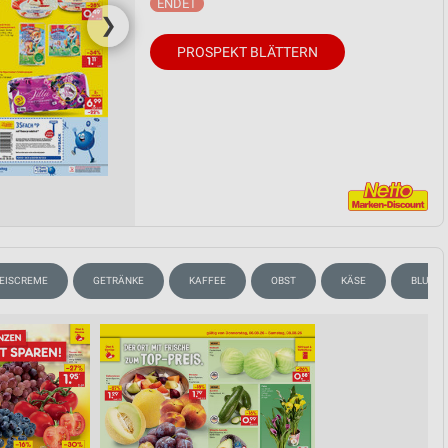
❯
PROSPEKT BLÄTTERN
EISCREME
GETRÄNKE
KAFFEE
OBST
KÄSE
BLUME