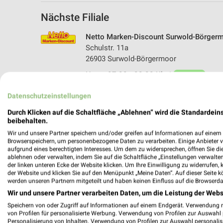
Nächste Filiale
Netto Marken-Discount Surwold-Börger
Schulstr. 11a
26903 Surwold-Börgermoor
Heute 07:00 - 22:00 Uhr |
Geöffnet
401,19 km • Angebote: 3 Prospekte
Datenschutzeinstellungen
Durch Klicken auf die Schaltfläche „Ablehnen“ wird die Standardeins
beibehalten.
Wir und unsere Partner speichern und/oder greifen auf Informationen auf einem G
Browserspeichern, um personenbezogene Daten zu verarbeiten. Einige Anbieter 
aufgrund eines berechtigten Interesses. Um dem zu widersprechen, öffnen Sie die 
ablehnen oder verwalten, indem Sie auf die Schaltfläche „Einstellungen verwalten“
der linken unteren Ecke der Website klicken. Um Ihre Einwilligung zu widerrufen, 
der Website und klicken Sie auf den Menüpunkt „Meine Daten“. Auf dieser Seite k
werden unseren Partnern mitgeteilt und haben keinen Einfluss auf die Browserda
Wir und unsere Partner verarbeiten Daten, um die Leistung der Webs
Speichern von oder Zugriff auf Informationen auf einem Endgerät. Verwendung 
von Profilen für personalisierte Werbung. Verwendung von Profilen zur Auswahl p
Personalisierung von Inhalten. Verwendung von Profilen zur Auswahl personalis