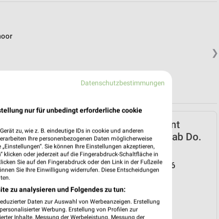
moor
❯
Datenschutzbestimmungen
tellung nur für unbedingt erforderliche cookie
Netto Marken-Discount
erät zu, wie z. B. eindeutige IDs in cookie und anderen
Prospekt für Surwold ab Do.
verarbeiten Ihre personenbezogenen Daten möglicherweise
„Einstellungen“. Sie können Ihre Einstellungen akzeptieren,
den 30.07.
 klicken oder jederzeit auf die Fingerabdruck-Schaltfläche in
klicken Sie auf den Fingerabdruck oder den Link in der Fußzeile
Reisemagazin August 2026
önnen Sie Ihre Einwilligung widerrufen. Diese Entscheidungen
Gültig von 30. Jul. bis 31. Aug.
ten.
ite zu analysieren und Folgendes zu tun:
📅
Kalendereintrag erstellen
reduzierter Daten zur Auswahl von Werbeanzeigen. Erstellung
❯
ersonalisierter Werbung. Erstellung von Profilen zur
ierter Inhalte. Messung der Werbeleistung. Messung der