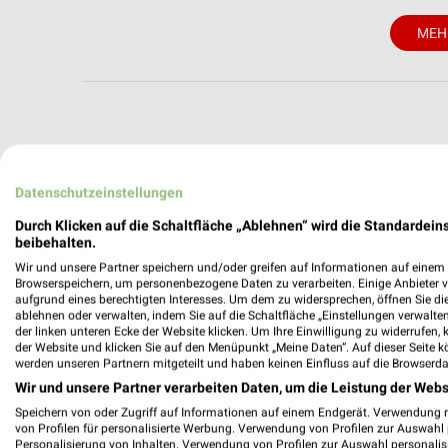
MEH
weekli - Pros
Datenschutzeinstellungen
Alle RENO Angebote immer griffbereit –
Durch Klicken auf die Schaltfläche „Ablehnen“ wird die Standardeins
beibehalten.
✔
Standortgenau
Wir und unsere Partner speichern und/oder greifen auf Informationen auf einem G
✔
Folge deinem L
Browserspeichern, um personenbezogene Daten zu verarbeiten. Einige Anbieter 
✔
Push-Benachric
aufgrund eines berechtigten Interesses. Um dem zu widersprechen, öffnen Sie die 
✔
Einkaufsliste -
ablehnen oder verwalten, indem Sie auf die Schaltfläche „Einstellungen verwalten“
der linken unteren Ecke der Website klicken. Um Ihre Einwilligung zu widerrufen, 
der Website und klicken Sie auf den Menüpunkt „Meine Daten“. Auf dieser Seite k
Nutze weekli auch mobil –
werden unseren Partnern mitgeteilt und haben keinen Einfluss auf die Browserda
Wir und unsere Partner verarbeiten Daten, um die Leistung der Webs
Speichern von oder Zugriff auf Informationen auf einem Endgerät. Verwendung 
von Profilen für personalisierte Werbung. Verwendung von Profilen zur Auswahl p
Personalisierung von Inhalten. Verwendung von Profilen zur Auswahl personalis