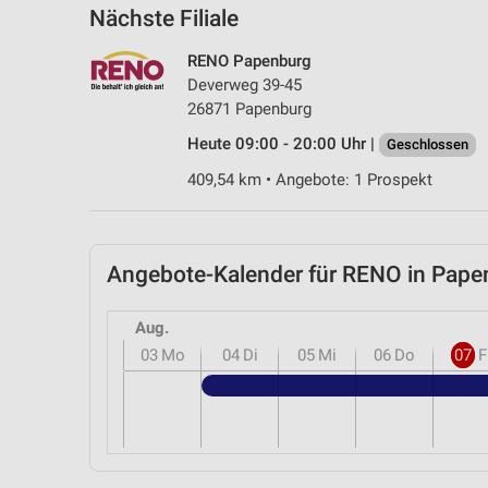
Nächste Filiale
RENO Papenburg
Deverweg 39-45
26871 Papenburg
Heute 09:00 - 20:00 Uhr |
Geschlossen
409,54 km • Angebote: 1 Prospekt
Angebote-Kalender für RENO in Pap
Aug.
03
Mo
04
Di
05
Mi
06
Do
07
F