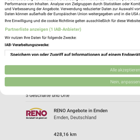
Performance von Inhalten. Analyse von Zielgruppen durch Statistiken oder Kom
und Verbesserung der Angebote. Verwendung reduzierter Daten zur Auswahl von
Daten können außerhalb der Europäischen Union weitergegeben und in die USA 
Ihre Einwilligung und die cookie Richtlinie gelten ausschließlich für diese Websit
Partnerliste anzeigen (1 IAB-Anbieter)
Wir nutzen Ihre Daten für folgende Zwecke:
IAB-Verarbeitungszwecke:
Speichern von oder Zugriff auf Informationen auf einem Endgerät
Verwendung reduzierter Daten zur Auswahl von Werbeanzeigen
Alle akzeptiere
Erstellung von Profilen für personalisierte Werbung
Weitere RENO Geschäfte mit Angebote
Nein, anpassen
Verwendung von Profilen zur Auswahl personalisierter Werbung
5 Geschäfte und Orte
Erstellung von Profilen zur Personalisierung von Inhalten
RENO Angebote in Emden
Emden, Deutschland
Verwendung von Profilen zur Auswahl personalisierter Inhalte
Messung der Werbeleistung
428,16 km