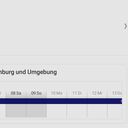
❯
enburg und Umgebung
r
08
Sa
09
So
10
Mo
11
Di
12
Mi
13
Do
RENO