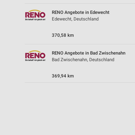
Messung der Performance von Inhalten
RENO Angebote in Edewecht
Analyse von Zielgruppen durch Statistiken oder Kombinationen 
Edewecht, Deutschland
Quellen
Entwicklung und Verbesserung der Angebote
370,58 km
Verwendung reduzierter Daten zur Auswahl von Inhalten
RENO Angebote in Bad Zwischenahn
IAB-Besonderheiten:
Bad Zwischenahn, Deutschland
Verwendung genauer Standortdaten
369,94 km
Geräte anhand von aktiv angeforderten Informationen identifizie
Nicht-IAB-Verarbeitungszwecke:
Notwendig
Performance
Funktional
Werbung