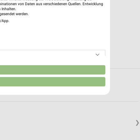
binationen von Daten aus verschiedenen Quellen. Entwicklung
 Inhalten.
gesendet werden.
e/App.
n
n in und um Papenburg
❯