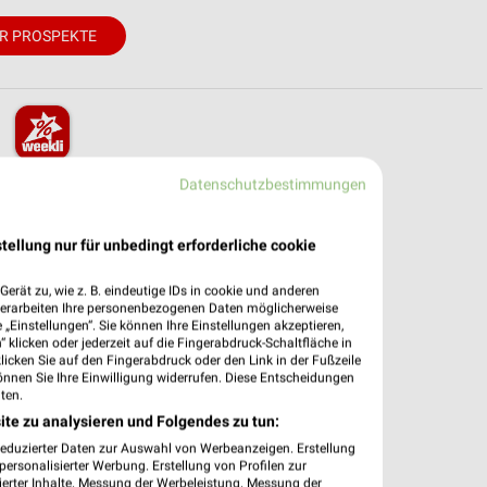
R PROSPEKTE
pekte & Angebote App
Datenschutzbestimmungen
 mit der kostenlosen weekli App für iOS & Android.
tellung nur für unbedingt erforderliche cookie
e Angebote
erät zu, wie z. B. eindeutige IDs in cookie und anderen
ieblingshändler
verarbeiten Ihre personenbezogenen Daten möglicherweise
htigungen bei neuen Prospekten
„Einstellungen“. Sie können Ihre Einstellungen akzeptieren,
 Einkauf stressfrei planen
 klicken oder jederzeit auf die Fingerabdruck-Schaltfläche in
klicken Sie auf den Fingerabdruck oder den Link in der Fußzeile
önnen Sie Ihre Einwilligung widerrufen. Diese Entscheidungen
 App jetzt laden oder QR-Code scannen.
ten.
ite zu analysieren und Folgendes zu tun:
reduzierter Daten zur Auswahl von Werbeanzeigen. Erstellung
ersonalisierter Werbung. Erstellung von Profilen zur
ierter Inhalte. Messung der Werbeleistung. Messung der