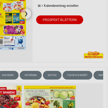
📅
Kalendereintrag erstellen
❯
PROSPEKT BLÄTTERN
EISCREME
GETRÄNKE
KAFFEE
FLEISCH & WURST
OBST