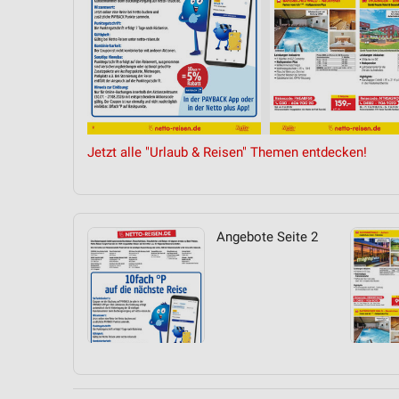
Messung der Performance von Inhalten
Analyse von Zielgruppen durch Statistiken oder Kombinationen 
Quellen
Entwicklung und Verbesserung der Angebote
Verwendung reduzierter Daten zur Auswahl von Inhalten
Jetzt alle "Urlaub & Reisen" Themen entdecken!
IAB-Besonderheiten:
Verwendung genauer Standortdaten
Geräte anhand von aktiv angeforderten Informationen identifizie
Angebote Seite 2
Nicht-IAB-Verarbeitungszwecke:
Notwendig
Performance
Funktional
Werbung