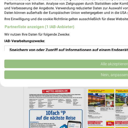
Performance von Inhalten. Analyse von Zielgruppen durch Statistiken oder Kom
und Verbesserung der Angebote. Verwendung reduzierter Daten zur Auswahl von
Daten können außerhalb der Europäischen Union weitergegeben und in die USA 
Ihre Einwilligung und die cookie Richtlinie gelten ausschließlich für diese Websit
Partnerliste anzeigen (1 IAB-Anbieter)
Wir nutzen Ihre Daten für folgende Zwecke:
IAB-Verarbeitungszwecke:
Speichern von oder Zugriff auf Informationen auf einem Endgerät
Verwendung reduzierter Daten zur Auswahl von Werbeanzeigen
Alle akzeptiere
Erstellung von Profilen für personalisierte Werbung
Nein, anpassen
URLAUB & REISEN
Verwendung von Profilen zur Auswahl personalisierter Werbung
Erstellung von Profilen zur Personalisierung von Inhalten
Verwendung von Profilen zur Auswahl personalisierter Inhalte
Messung der Werbeleistung