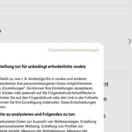
m
❯
Datenschutzbestimmungen
.
tellung nur für unbedingt erforderliche cookie
erät zu, wie z. B. eindeutige IDs in cookie und anderen
Netto Marken-Discount
verarbeiten Ihre personenbezogenen Daten möglicherweise
„Einstellungen“. Sie können Ihre Einstellungen akzeptieren,
Prospekt für Sundern
 klicken oder jederzeit auf die Fingerabdruck-Schaltfläche in
(Sauerland) ab Do. den
klicken Sie auf den Fingerabdruck oder den Link in der Fußzeile
önnen Sie Ihre Einwilligung widerrufen. Diese Entscheidungen
30.07.
ten.
ite zu analysieren und Folgendes zu tun:
Reisemagazin August 2026
reduzierter Daten zur Auswahl von Werbeanzeigen. Erstellung
Gültig von 30. Jul. bis 31. Aug.
ersonalisierter Werbung. Erstellung von Profilen zur
ierter Inhalte. Messung der Werbeleistung. Messung der