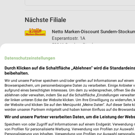
Nächste Filiale
Netto Marken-Discount Sundern-Stocku
Esperantostr. 1A
59846 Sundern-Stockum
Heute 07:00 - 21:00 Uhr |
Öffnet in 57 Min
Datenschutzeinstellungen
395,87 km • Angebote: 3 Prospekte
Durch Klicken auf die Schaltfläche „Ablehnen“ wird die Standardeins
beibehalten.
Wir und unsere Partner speichern und/oder greifen auf Informationen auf einem G
Browserspeichern, um personenbezogene Daten zu verarbeiten. Einige Anbieter 
aufgrund eines berechtigten Interesses. Um dem zu widersprechen, öffnen Sie die 
ablehnen oder verwalten, indem Sie auf die Schaltfläche „Einstellungen verwalten“
der linken unteren Ecke der Website klicken. Um Ihre Einwilligung zu widerrufen, 
der Website und klicken Sie auf den Menüpunkt „Meine Daten“. Auf dieser Seite k
werden unseren Partnern mitgeteilt und haben keinen Einfluss auf die Browserda
Wir und unsere Partner verarbeiten Daten, um die Leistung der Webs
Speichern von oder Zugriff auf Informationen auf einem Endgerät. Verwendung 
von Profilen für personalisierte Werbung. Verwendung von Profilen zur Auswahl p
Personalisierung von Inhalten. Verwendung von Profilen zur Auswahl personalis