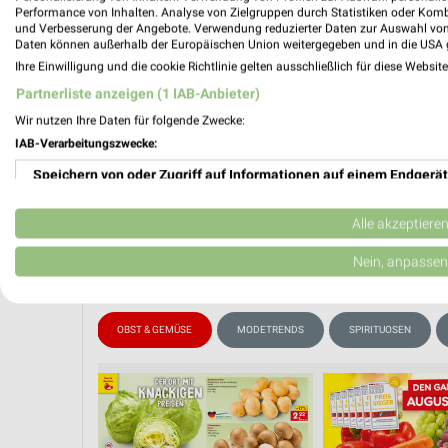
📅
Kalende
Performance von Inhalten. Analyse von Zielgruppen durch Statistiken oder Kom
und Verbesserung der Angebote. Verwendung reduzierter Daten zur Auswahl von
Daten können außerhalb der Europäischen Union weitergegeben und in die USA 
Ihre Einwilligung und die cookie Richtlinie gelten ausschließlich für diese Websit
PROSP
❯
Partnerliste anzeigen (1 IAB-Anbieter)
Wir nutzen Ihre Daten für folgende Zwecke:
IAB-Verarbeitungszwecke:
Speichern von oder Zugriff auf Informationen auf einem Endgerät
Verwendung reduzierter Daten zur Auswahl von Werbeanzeigen
Alle akzeptiere
Erstellung von Profilen für personalisierte Werbung
Nein, anpassen
Verwendung von Profilen zur Auswahl personalisierter Werbung
WEIN
OBST & GEMÜSE
MODETRENDS
SPIRITUOSEN
Erstellung von Profilen zur Personalisierung von Inhalten
Verwendung von Profilen zur Auswahl personalisierter Inhalte
Messung der Werbeleistung