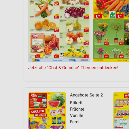
Messung der Performance von Inhalten
Analyse von Zielgruppen durch Statistiken oder Kombinationen 
Quellen
Entwicklung und Verbesserung der Angebote
Verwendung reduzierter Daten zur Auswahl von Inhalten
IAB-Besonderheiten:
Verwendung genauer Standortdaten
Jetzt alle "Obst & Gemüse" Themen entdecken!
Geräte anhand von aktiv angeforderten Informationen identifizie
Nicht-IAB-Verarbeitungszwecke:
Notwendig
Angebote Seite 2
Etikett
Performance
Früchte
Vanille
Funktional
Ferdi
Werbung