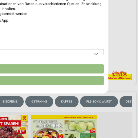
reintrag erstellen
binationen von Daten aus verschiedenen Quellen. Entwicklung
 Inhalten.
gesendet werden.
e/App.
EKT BLÄTTERN
n
EISCREME
GETRÄNKE
KAFFEE
FLEISCH & WURST
OBST