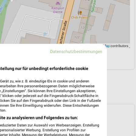
Leaflet
|
©
OpenStreetMap
contributors
Datenschutzbestimmungen
N
NAVIGATION MIT GOOGLE/IOS MAPS
tellung nur für unbedingt erforderliche cookie
erät zu, wie z. B. eindeutige IDs in cookie und anderen
verarbeiten Ihre personenbezogenen Daten möglicherweise
„Einstellungen“. Sie können Ihre Einstellungen akzeptieren,
 klicken oder jederzeit auf die Fingerabdruck-Schaltfläche in
klicken Sie auf den Fingerabdruck oder den Link in der Fußzeile
önnen Sie Ihre Einwilligung widerrufen. Diese Entscheidungen
ten.
Marken-Discount Prospekt für Sundern
ite zu analysieren und Folgendes zu tun:
and) ab Mo. den 03.08.
reduzierter Daten zur Auswahl von Werbeanzeigen. Erstellung
 03. Aug. bis 08. Aug.
ersonalisierter Werbung. Erstellung von Profilen zur
ierter Inhalte. Messung der Werbeleistung. Messung der