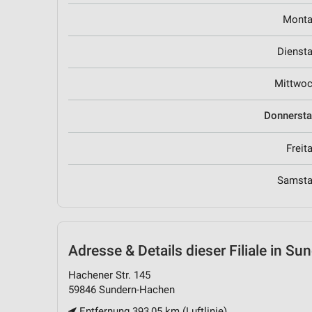
Mont
Dienst
Mittwo
Donnerst
Freit
Samst
Adresse & Details
dieser Filiale in S
Hachener Str. 145
59846 Sundern-Hachen
Entfernung 393,05 km (Luftlinie)