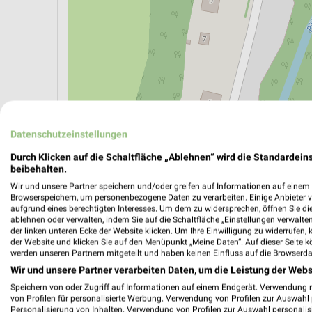
ÖPNV ANZEIGEN
LADESÄULEN ANZEIGE
Datenschutzeinstellungen
Durch Klicken auf die Schaltfläche „Ablehnen“ wird die Standardeins
beibehalten.
Aktuelle Angebote in dieser Filiale
Wir und unsere Partner speichern und/oder greifen auf Informationen auf einem G
Browserspeichern, um personenbezogene Daten zu verarbeiten. Einige Anbieter 
Anzahl Prospekte: 3
aufgrund eines berechtigten Interesses. Um dem zu widersprechen, öffnen Sie die 
Letztes Prospektupdate: vor 5 Tagen
ablehnen oder verwalten, indem Sie auf die Schaltfläche „Einstellungen verwalten“
der linken unteren Ecke der Website klicken. Um Ihre Einwilligung zu widerrufen, 
der Website und klicken Sie auf den Menüpunkt „Meine Daten“. Auf dieser Seite k
werden unseren Partnern mitgeteilt und haben keinen Einfluss auf die Browserda
Netto 
Wir und unsere Partner verarbeiten Daten, um die Leistung der Webs
(Sauerl
Speichern von oder Zugriff auf Informationen auf einem Endgerät. Verwendung 
Gültig von
von Profilen für personalisierte Werbung. Verwendung von Profilen zur Auswahl p
Personalisierung von Inhalten. Verwendung von Profilen zur Auswahl personalis