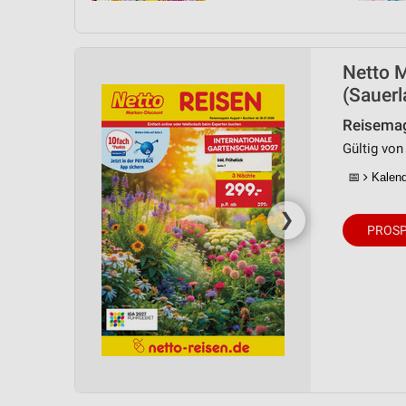
Netto 
(Sauerl
Reisemag
Gültig von 
📅
Kalende
❯
PROSP