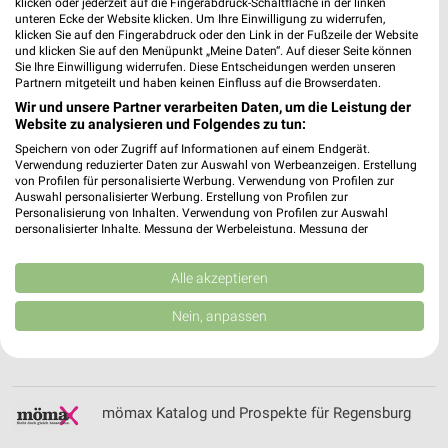
klicken oder jederzeit auf die Fingerabdruck-Schaltfläche in der linken
Möbel Boss Katalog und Prospekte für Eisenach
unteren Ecke der Website klicken. Um Ihre Einwilligung zu widerrufen,
klicken Sie auf den Fingerabdruck oder den Link in der Fußzeile der Website
und klicken Sie auf den Menüpunkt „Meine Daten“. Auf dieser Seite können
Sie Ihre Einwilligung widerrufen. Diese Entscheidungen werden unseren
Partnern mitgeteilt und haben keinen Einfluss auf die Browserdaten.
Wir und unsere Partner verarbeiten Daten, um die Leistung der
Möbel Dahlmann Katalog und Prospekte
Website zu analysieren und Folgendes zu tun:
Speichern von oder Zugriff auf Informationen auf einem Endgerät.
Verwendung reduzierter Daten zur Auswahl von Werbeanzeigen. Erstellung
von Profilen für personalisierte Werbung. Verwendung von Profilen zur
Auswahl personalisierter Werbung. Erstellung von Profilen zur
Möbel Gassner Filialen & Öffnungszeiten für
Personalisierung von Inhalten. Verwendung von Profilen zur Auswahl
personalisierter Inhalte. Messung der Werbeleistung. Messung der
Kelheim
Performance von Inhalten. Analyse von Zielgruppen durch Statistiken oder
Kombinationen von Daten aus verschiedenen Quellen. Entwicklung und
Verbesserung der Angebote. Verwendung reduzierter Daten zur Auswahl
Alle akzeptieren
von Inhalten.
Daten können außerhalb der Europäischen Union weitergegeben und in die
Möbel Wanninger Filialen & Öffnungszeiten für
Nein, anpassen
USA gesendet werden.
Straubing
Ihre Einwilligung und die cookie Richtlinie gelten ausschließlich für diese
Website/App.
Partnerliste anzeigen (1 IAB-Anbieter)
mömax Katalog und Prospekte für Regensburg
Wir nutzen Ihre Daten für folgende Zwecke:
IAB-Verarbeitungszwecke: