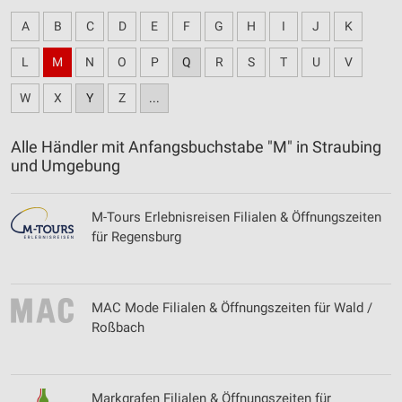
A
B
C
D
E
F
G
H
I
J
K
L
M
N
O
P
Q
R
S
T
U
V
W
X
Y
Z
...
Alle Händler mit Anfangsbuchstabe "M" in Straubing
und Umgebung
M-Tours Erlebnisreisen Filialen & Öffnungszeiten
für Regensburg
MAC Mode Filialen & Öffnungszeiten für Wald /
Roßbach
Markgrafen Filialen & Öffnungszeiten für