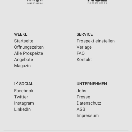
personalisierter Werbung
Erstellung von Profilen zur Personalisierung
von Inhalten
Verwendung von Profilen zur Auswahl
WEEKLI
SERVICE
personalisierter Inhalte
Startseite
Prospekt einstellen
Öffnungszeiten
Verlage
Messung der Werbeleistung
Alle Prospekte
FAQ
Angebote
Kontakt
Messung der Performance von Inhalten
Magazin
Analyse von Zielgruppen durch Statistiken oder
Kombinationen von Daten aus verschiedenen
Quellen
SOCIAL
UNTERNEHMEN
Facebook
Jobs
Entwicklung und Verbesserung der Angebote
Twitter
Presse
Instagram
Datenschutz
Verwendung reduzierter Daten zur Auswahl von
LinkedIn
AGB
Inhalten
Impressum
IAB-Besonderheiten:
Verwendung genauer Standortdaten