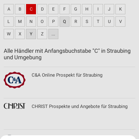
A
B
C
D
E
F
G
H
I
J
K
L
M
N
O
P
Q
R
S
T
U
V
W
X
Y
Z
...
Alle Händler mit Anfangsbuchstabe "C" in Straubing
und Umgebung
C&A Online Prospekt für Straubing
CHRIST Prospekte und Angebote für Straubing
Comazo Filialen & Öffnungszeiten für