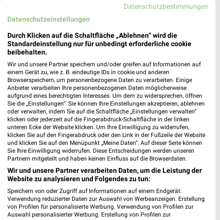
Datenschutzbestimmungen
Regensburg
Datenschutzeinstellungen
Durch Klicken auf die Schaltfläche „Ablehnen“ wird die
Standardeinstellung nur für unbedingt erforderliche cookie
Conrad Angebote im aktuellen Prospekt für
beibehalten.
Regensburg
Wir und unsere Partner speichern und/oder greifen auf Informationen auf
einem Gerät zu, wie z. B. eindeutige IDs in cookie und anderen
Browserspeichern, um personenbezogene Daten zu verarbeiten. Einige
Anbieter verarbeiten Ihre personenbezogenen Daten möglicherweise
aufgrund eines berechtigten Interesses. Um dem zu widersprechen, öffnen
cyberport Angebote im aktuellen Prospekt
Sie die „Einstellungen“. Sie können Ihre Einstellungen akzeptieren, ablehnen
oder verwalten, indem Sie auf die Schaltfläche „Einstellungen verwalten“
klicken oder jederzeit auf die Fingerabdruck-Schaltfläche in der linken
unteren Ecke der Website klicken. Um Ihre Einwilligung zu widerrufen,
klicken Sie auf den Fingerabdruck oder den Link in der Fußzeile der Website
und klicken Sie auf den Menüpunkt „Meine Daten“. Auf dieser Seite können
Sie Ihre Einwilligung widerrufen. Diese Entscheidungen werden unseren
Partnern mitgeteilt und haben keinen Einfluss auf die Browserdaten.
Wir und unsere Partner verarbeiten Daten, um die Leistung der
Website zu analysieren und Folgendes zu tun:
Speichern von oder Zugriff auf Informationen auf einem Endgerät.
Noch mehr Angebote in
Verwendung reduzierter Daten zur Auswahl von Werbeanzeigen. Erstellung
von Profilen für personalisierte Werbung. Verwendung von Profilen zur
Auswahl personalisierter Werbung. Erstellung von Profilen zur