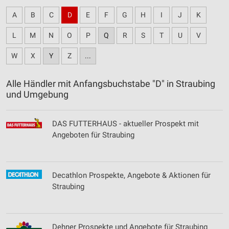
A
B
C
D
E
F
G
H
I
J
K
L
M
N
O
P
Q
R
S
T
U
V
W
X
Y
Z
...
Alle Händler mit Anfangsbuchstabe "D" in Straubing
und Umgebung
DAS FUTTERHAUS - aktueller Prospekt mit
Angeboten für Straubing
Decathlon Prospekte, Angebote & Aktionen für
Straubing
Dehner Prospekte und Angebote für Straubing