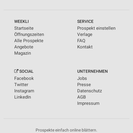
Kombinationen von Daten aus verschiedenen
Quellen
WEEKLI
SERVICE
Entwicklung und Verbesserung der Angebote
Startseite
Prospekt einstellen
Verwendung reduzierter Daten zur Auswahl von
Öffnungszeiten
Verlage
Inhalten
Alle Prospekte
FAQ
Angebote
Kontakt
IAB-Besonderheiten:
Magazin
Verwendung genauer Standortdaten
Geräte anhand von aktiv angeforderten
SOCIAL
UNTERNEHMEN
Informationen identifizieren
Facebook
Jobs
Twitter
Presse
Nicht-IAB-Verarbeitungszwecke:
Instagram
Datenschutz
Notwendig
LinkedIn
AGB
Impressum
Performance
Funktional
Prospekte einfach online blättern.
Werbung