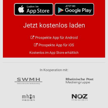
Speichern von oder Zugriff auf Informationen
auf einem Endgerät
Verwendung reduzierter Daten zur Auswahl von
Werbeanzeigen
Jetzt kostenlos laden
Erstellung von Profilen für personalisierte
Werbung
Prospekte App für Android
Prospekte App für iOS
Verwendung von Profilen zur Auswahl
personalisierter Werbung
Kostenlos im App Store erhältlich
Erstellung von Profilen zur Personalisierung
von Inhalten
In Kooperation mit:
Verwendung von Profilen zur Auswahl
personalisierter Inhalte
Messung der Werbeleistung
Messung der Performance von Inhalten
Analyse von Zielgruppen durch Statistiken oder