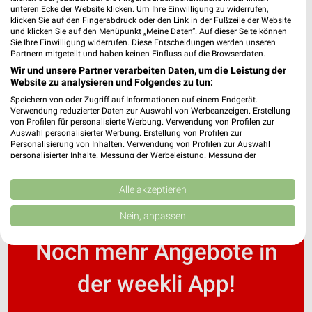
unteren Ecke der Website klicken. Um Ihre Einwilligung zu widerrufen,
klicken Sie auf den Fingerabdruck oder den Link in der Fußzeile der Website
und klicken Sie auf den Menüpunkt „Meine Daten“. Auf dieser Seite können
DocMorris Prospekte und Angebote
Sie Ihre Einwilligung widerrufen. Diese Entscheidungen werden unseren
Partnern mitgeteilt und haben keinen Einfluss auf die Browserdaten.
Wir und unsere Partner verarbeiten Daten, um die Leistung der
Website zu analysieren und Folgendes zu tun:
Speichern von oder Zugriff auf Informationen auf einem Endgerät.
Douglas Wochenprospekt & Angebote für
Verwendung reduzierter Daten zur Auswahl von Werbeanzeigen. Erstellung
Straubing
von Profilen für personalisierte Werbung. Verwendung von Profilen zur
Auswahl personalisierter Werbung. Erstellung von Profilen zur
Personalisierung von Inhalten. Verwendung von Profilen zur Auswahl
personalisierter Inhalte. Messung der Werbeleistung. Messung der
Performance von Inhalten. Analyse von Zielgruppen durch Statistiken oder
Kombinationen von Daten aus verschiedenen Quellen. Entwicklung und
Verbesserung der Angebote. Verwendung reduzierter Daten zur Auswahl
Alle akzeptieren
von Inhalten.
Daten können außerhalb der Europäischen Union weitergegeben und in die
Nein, anpassen
USA gesendet werden.
Ihre Einwilligung und die cookie Richtlinie gelten ausschließlich für diese
Noch mehr Angebote in
Website/App.
Partnerliste anzeigen (1 IAB-Anbieter)
der weekli App!
Wir nutzen Ihre Daten für folgende Zwecke:
IAB-Verarbeitungszwecke: