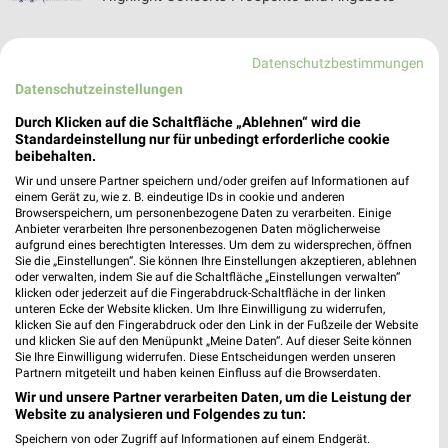
Datenschutzbestimmungen
Datenschutzeinstellungen
HKL BAUMASCHINEN Prospekte & Angebote für
Straubing
Durch Klicken auf die Schaltfläche „Ablehnen“ wird die
Standardeinstellung nur für unbedingt erforderliche cookie
beibehalten.
Wir und unsere Partner speichern und/oder greifen auf Informationen auf
HORNBACH Prospekte & Angebote für Straubing
einem Gerät zu, wie z. B. eindeutige IDs in cookie und anderen
Browserspeichern, um personenbezogene Daten zu verarbeiten. Einige
Anbieter verarbeiten Ihre personenbezogenen Daten möglicherweise
aufgrund eines berechtigten Interesses. Um dem zu widersprechen, öffnen
Sie die „Einstellungen“. Sie können Ihre Einstellungen akzeptieren, ablehnen
oder verwalten, indem Sie auf die Schaltfläche „Einstellungen verwalten“
klicken oder jederzeit auf die Fingerabdruck-Schaltfläche in der linken
Hörakustik Duschner Filialen & Öffnungszeiten
unteren Ecke der Website klicken. Um Ihre Einwilligung zu widerrufen,
für Roding
klicken Sie auf den Fingerabdruck oder den Link in der Fußzeile der Website
und klicken Sie auf den Menüpunkt „Meine Daten“. Auf dieser Seite können
Sie Ihre Einwilligung widerrufen. Diese Entscheidungen werden unseren
Partnern mitgeteilt und haben keinen Einfluss auf die Browserdaten.
Wir und unsere Partner verarbeiten Daten, um die Leistung der
Website zu analysieren und Folgendes zu tun:
Speichern von oder Zugriff auf Informationen auf einem Endgerät.