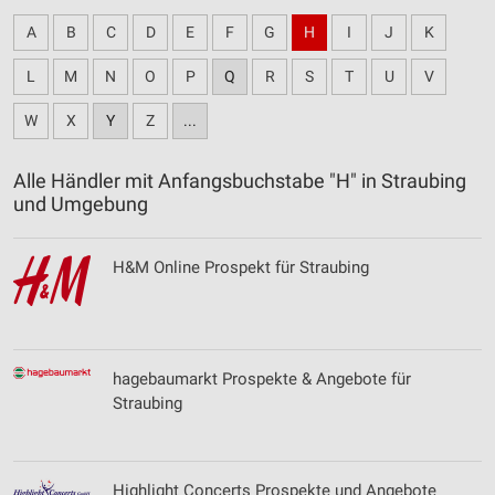
A
B
C
D
E
F
G
H
I
J
K
L
M
N
O
P
Q
R
S
T
U
V
W
X
Y
Z
...
Alle Händler mit Anfangsbuchstabe "H" in Straubing
und Umgebung
H&M Online Prospekt für Straubing
hagebaumarkt Prospekte & Angebote für
Straubing
Highlight Concerts Prospekte und Angebote