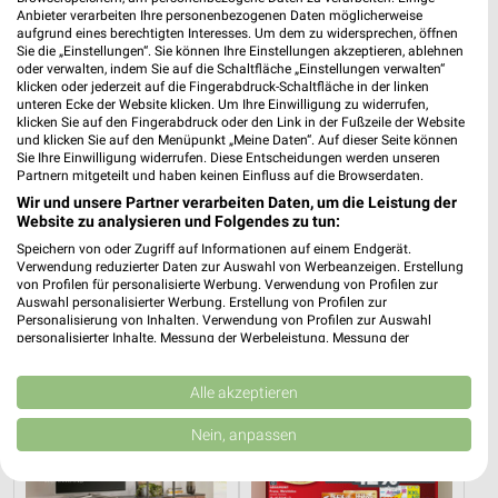
Anbieter verarbeiten Ihre personenbezogenen Daten möglicherweise
aufgrund eines berechtigten Interesses. Um dem zu widersprechen, öffnen
Sie die „Einstellungen“. Sie können Ihre Einstellungen akzeptieren, ablehnen
oder verwalten, indem Sie auf die Schaltfläche „Einstellungen verwalten“
klicken oder jederzeit auf die Fingerabdruck-Schaltfläche in der linken
unteren Ecke der Website klicken. Um Ihre Einwilligung zu widerrufen,
klicken Sie auf den Fingerabdruck oder den Link in der Fußzeile der Website
und klicken Sie auf den Menüpunkt „Meine Daten“. Auf dieser Seite können
Sie Ihre Einwilligung widerrufen. Diese Entscheidungen werden unseren
Partnern mitgeteilt und haben keinen Einfluss auf die Browserdaten.
Wir und unsere Partner verarbeiten Daten, um die Leistung der
Website zu analysieren und Folgendes zu tun:
7,2 km
28,1 km
Speichern von oder Zugriff auf Informationen auf einem Endgerät.
Angebote ab 03.08.
Dieter Knoll
Verwendung reduzierter Daten zur Auswahl von Werbeanzeigen. Erstellung
Noch heute gültig
Gültig bis Fr. 14.08.
von Profilen für personalisierte Werbung. Verwendung von Profilen zur
Auswahl personalisierter Werbung. Erstellung von Profilen zur
Personalisierung von Inhalten. Verwendung von Profilen zur Auswahl
XXXLutz
Kaufland
personalisierter Inhalte. Messung der Werbeleistung. Messung der
Performance von Inhalten. Analyse von Zielgruppen durch Statistiken oder
Kombinationen von Daten aus verschiedenen Quellen. Entwicklung und
Verbesserung der Angebote. Verwendung reduzierter Daten zur Auswahl
Alle akzeptieren
von Inhalten.
Daten können außerhalb der Europäischen Union weitergegeben und in die
Nein, anpassen
USA gesendet werden.
Ihre Einwilligung und die cookie Richtlinie gelten ausschließlich für diese
Website/App.