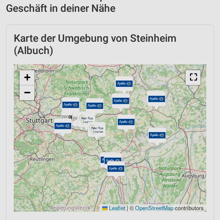
Geschäft in deiner Nähe
Karte der Umgebung von Steinheim
(Albuch)
+
⛶
−
Leaflet
|
©
OpenStreetMap
contributors