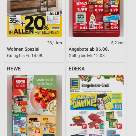
Partnerliste anzeigen (1 IAB-Anbieter)
Wir nutzen Ihre Daten für folgende Zwecke:
IAB-Verarbeitungszwecke:
Speichern von oder Zugriff auf Informationen
auf einem Endgerät
28,1 km
5,2 km
Verwendung reduzierter Daten zur Auswahl von
Wohnen Spezial
Angebote ab 06.08.
Werbeanzeigen
Gültig bis Fr. 14.08.
Gültig bis Mi. 12.08.
Erstellung von Profilen für personalisierte
REWE
EDEKA
Werbung
Verwendung von Profilen zur Auswahl
personalisierter Werbung
Erstellung von Profilen zur Personalisierung
von Inhalten
Verwendung von Profilen zur Auswahl
personalisierter Inhalte
Messung der Werbeleistung