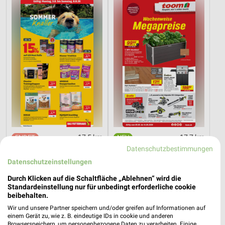
17,5 km
17,7 km
Sommer Knaller
Angebote ab 08.08.
Datenschutzbestimmungen
Noch heute gültig
Gültig bis Fr. 14.08.
Datenschutzeinstellungen
Durch Klicken auf die Schaltfläche „Ablehnen“ wird die
PENNY
XXXLutz
Standardeinstellung nur für unbedingt erforderliche cookie
beibehalten.
Wir und unsere Partner speichern und/oder greifen auf Informationen auf
einem Gerät zu, wie z. B. eindeutige IDs in cookie und anderen
Browserspeichern, um personenbezogene Daten zu verarbeiten. Einige