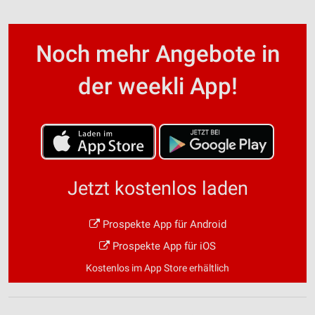
Noch mehr Angebote in
der weekli App!
Jetzt kostenlos laden
Prospekte App für Android
Prospekte App für iOS
Kostenlos im App Store erhältlich