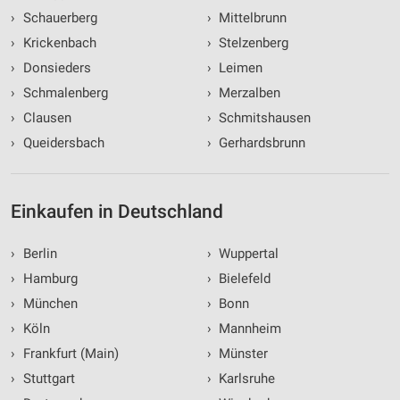
Entwicklung und Verbesserung der Angebote
›
Schauerberg
›
Mittelbrunn
›
Krickenbach
›
Stelzenberg
Verwendung reduzierter Daten zur Auswahl von
Inhalten
›
Donsieders
›
Leimen
›
Schmalenberg
›
Merzalben
IAB-Besonderheiten:
›
Clausen
›
Schmitshausen
Verwendung genauer Standortdaten
›
Queidersbach
›
Gerhardsbrunn
Geräte anhand von aktiv angeforderten
Informationen identifizieren
Nicht-IAB-Verarbeitungszwecke:
Einkaufen in Deutschland
Notwendig
›
Berlin
›
Wuppertal
Performance
›
Hamburg
›
Bielefeld
Funktional
›
München
›
Bonn
›
Köln
›
Mannheim
Werbung
›
Frankfurt (Main)
›
Münster
›
Stuttgart
›
Karlsruhe