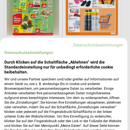
14,3 km
15,3 km
Datenschutzbestimmungen
Angebote ab 10.08.
Angebote ab 05.08.
Datenschutzeinstellungen
Gültig ab Mo. 10.08.
Gültig bis Di. 11.08.
Durch Klicken auf die Schaltfläche „Ablehnen“ wird die
NORMA
Standardeinstellung nur für unbedingt erforderliche cookie
beibehalten.
Wir und unsere Partner speichern und/oder greifen auf Informationen auf
einem Gerät zu, wie z. B. eindeutige IDs in cookie und anderen
Browserspeichern, um personenbezogene Daten zu verarbeiten. Einige
Anbieter verarbeiten Ihre personenbezogenen Daten möglicherweise
aufgrund eines berechtigten Interesses. Um dem zu widersprechen, öffnen
Sie die „Einstellungen“. Sie können Ihre Einstellungen akzeptieren, ablehnen
oder verwalten, indem Sie auf die Schaltfläche „Einstellungen verwalten“
klicken oder jederzeit auf die Fingerabdruck-Schaltfläche in der linken
unteren Ecke der Website klicken. Um Ihre Einwilligung zu widerrufen,
klicken Sie auf den Fingerabdruck oder den Link in der Fußzeile der Website
und klicken Sie auf den Menüpunkt „Meine Daten“. Auf dieser Seite können