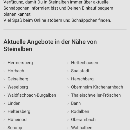
Verfügung, damit Du in Steinalben immer über aktuelle
Verwendung reduzierter Daten zur Auswahl von
Schnäppchen informiert bist und Deinen Einkauf bequem
Werbeanzeigen
planen kannst.
Viel Spaß beim Online stöbern und Schnäppchen finden.
Erstellung von Profilen für personalisierte
Werbung
Verwendung von Profilen zur Auswahl
Aktuelle Angebote in der Nähe von
personalisierter Werbung
Steinalben
Erstellung von Profilen zur Personalisierung
von Inhalten
›
Hermersberg
›
Hettenhausen
›
Horbach
›
Saalstadt
Verwendung von Profilen zur Auswahl
personalisierter Inhalte
›
Geiselberg
›
Herschberg
›
Weselberg
›
Obernheim-Kirchenarnbach
Messung der Werbeleistung
›
Waldfischbach-Burgalben
›
Thaleischweiler-Fröschen
Messung der Performance von Inhalten
›
Linden
›
Bann
›
Heltersberg
›
Rodalben
Analyse von Zielgruppen durch Statistiken oder
Kombinationen von Daten aus verschiedenen
›
Höheinöd
›
Oberarnbach
Quellen
›
Schopp
›
Wallhalben