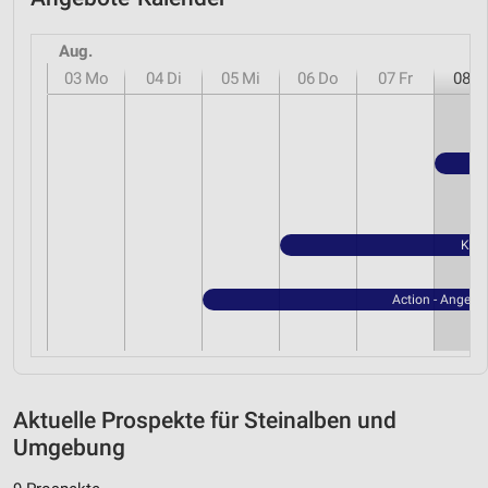
Aug.
03
Mo
04
Di
05
Mi
06
Do
07
Fr
08
S
Kauf
Action - Angebo
Aktuelle Prospekte für Steinalben und
Umgebung