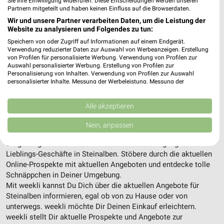
Sie Ihre Einwilligung widerrufen. Diese Entscheidungen werden unseren
Partnern mitgeteilt und haben keinen Einfluss auf die Browserdaten.
Wir und unsere Partner verarbeiten Daten, um die Leistung der
Website zu analysieren und Folgendes zu tun:
9,3 km
Speichern von oder Zugriff auf Informationen auf einem Endgerät.
Wochenend Spezial
Verwendung reduzierter Daten zur Auswahl von Werbeanzeigen. Erstellung
von Profilen für personalisierte Werbung. Verwendung von Profilen zur
Gültig ab Fr. 14.08.
Auswahl personalisierter Werbung. Erstellung von Profilen zur
Personalisierung von Inhalten. Verwendung von Profilen zur Auswahl
personalisierter Inhalte. Messung der Werbeleistung. Messung der
ALLE PROSPEKTE
Performance von Inhalten. Analyse von Zielgruppen durch Statistiken oder
Kombinationen von Daten aus verschiedenen Quellen. Entwicklung und
Verbesserung der Angebote. Verwendung reduzierter Daten zur Auswahl
Alle akzeptieren
Unsere Highlights für Steinalben
von Inhalten.
Daten können außerhalb der Europäischen Union weitergegeben und in die
Nein, anpassen
USA gesendet werden.
Hier findest Du alle aktuellen Angebote und Prospekte in der
Ihre Einwilligung und die cookie Richtlinie gelten ausschließlich für diese
Umgebung von Steinalben. Entdecke Unsere Highlights Deiner
Website/App.
Lieblings-Geschäfte in Steinalben. Stöbere durch die aktuellen
Partnerliste anzeigen (1 IAB-Anbieter)
Online-Prospekte mit aktuellen Angeboten und entdecke tolle
Schnäppchen in Deiner Umgebung.
Wir nutzen Ihre Daten für folgende Zwecke:
Mit weekli kannst Du Dich über die aktuellen Angebote für
IAB-Verarbeitungszwecke:
Steinalben informieren, egal ob von zu Hause oder von
Speichern von oder Zugriff auf Informationen
unterwegs. weekli möchte Dir Deinen Einkauf erleichtern.
auf einem Endgerät
weekli stellt Dir aktuelle Prospekte und Angebote zur