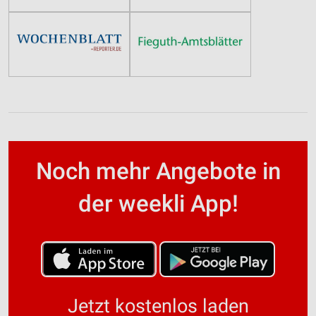
Noch mehr Angebote in
der weekli App!
Jetzt kostenlos laden