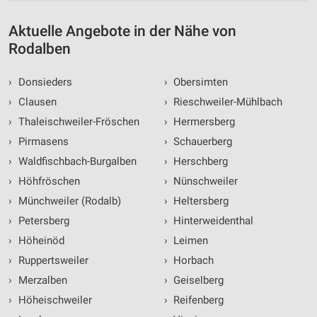
Messung der Werbeleistung
Aktuelle Angebote in der Nähe von
Rodalben
Messung der Performance von Inhalten
Analyse von Zielgruppen durch Statistiken oder
›
Donsieders
›
Obersimten
Kombinationen von Daten aus verschiedenen
›
Clausen
›
Rieschweiler-Mühlbach
Quellen
›
Thaleischweiler-Fröschen
›
Hermersberg
Entwicklung und Verbesserung der Angebote
›
Pirmasens
›
Schauerberg
›
Waldfischbach-Burgalben
›
Herschberg
Verwendung reduzierter Daten zur Auswahl von
Inhalten
›
Höhfröschen
›
Nünschweiler
IAB-Besonderheiten:
›
Münchweiler (Rodalb)
›
Heltersberg
Verwendung genauer Standortdaten
›
Petersberg
›
Hinterweidenthal
›
Höheinöd
›
Leimen
Geräte anhand von aktiv angeforderten
Informationen identifizieren
›
Ruppertsweiler
›
Horbach
›
Merzalben
›
Geiselberg
Nicht-IAB-Verarbeitungszwecke:
›
Höheischweiler
›
Reifenberg
Notwendig