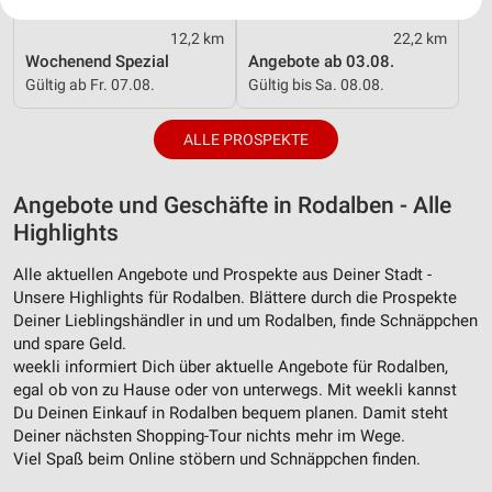
Ihre Einwilligung und die cookie Richtlinie gelten ausschließlich für diese
Website/App.
12,2 km
22,2 km
Partnerliste anzeigen (1 IAB-Anbieter)
Wochenend Spezial
Angebote ab 03.08.
Wir nutzen Ihre Daten für folgende Zwecke:
Gültig ab Fr. 07.08.
Gültig bis Sa. 08.08.
IAB-Verarbeitungszwecke:
ALLE PROSPEKTE
Speichern von oder Zugriff auf Informationen
auf einem Endgerät
Angebote und Geschäfte in Rodalben - Alle
Verwendung reduzierter Daten zur Auswahl von
Werbeanzeigen
Highlights
Erstellung von Profilen für personalisierte
Alle aktuellen Angebote und Prospekte aus Deiner Stadt -
Werbung
Unsere Highlights für Rodalben. Blättere durch die Prospekte
Deiner Lieblingshändler in und um Rodalben, finde Schnäppchen
Verwendung von Profilen zur Auswahl
und spare Geld.
personalisierter Werbung
weekli informiert Dich über aktuelle Angebote für Rodalben,
egal ob von zu Hause oder von unterwegs. Mit weekli kannst
Erstellung von Profilen zur Personalisierung
Du Deinen Einkauf in Rodalben bequem planen. Damit steht
von Inhalten
Deiner nächsten Shopping-Tour nichts mehr im Wege.
Viel Spaß beim Online stöbern und Schnäppchen finden.
Verwendung von Profilen zur Auswahl
personalisierter Inhalte