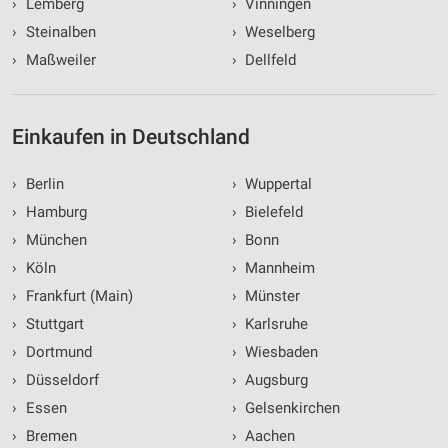
›
Lemberg
›
Vinningen
Performance
›
Steinalben
›
Weselberg
›
Maßweiler
›
Dellfeld
Funktional
Werbung
Einkaufen in Deutschland
›
Berlin
›
Wuppertal
›
Hamburg
›
Bielefeld
›
München
›
Bonn
›
Köln
›
Mannheim
›
Frankfurt (Main)
›
Münster
›
Stuttgart
›
Karlsruhe
›
Dortmund
›
Wiesbaden
›
Düsseldorf
›
Augsburg
›
Essen
›
Gelsenkirchen
›
Bremen
›
Aachen