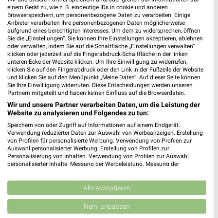
einem Gerät zu, wie z. B. eindeutige IDs in cookie und anderen
Browserspeichern, um personenbezogene Daten zu verarbeiten. Einige
Anbieter verarbeiten Ihre personenbezogenen Daten möglicherweise
aufgrund eines berechtigten Interesses. Um dem zu widersprechen, öffnen
Sie die „Einstellungen“. Sie können Ihre Einstellungen akzeptieren, ablehnen
oder verwalten, indem Sie auf die Schaltfläche „Einstellungen verwalten“
12,2 km
35,7 km
klicken oder jederzeit auf die Fingerabdruck-Schaltfläche in der linken
Wochenend Spezial
Angebote ab 03.08.
unteren Ecke der Website klicken. Um Ihre Einwilligung zu widerrufen,
Gültig ab Fr. 14.08.
Gültig bis Sa. 08.08.
klicken Sie auf den Fingerabdruck oder den Link in der Fußzeile der Website
und klicken Sie auf den Menüpunkt „Meine Daten“. Auf dieser Seite können
Sie Ihre Einwilligung widerrufen. Diese Entscheidungen werden unseren
NORMA
Globus
Partnern mitgeteilt und haben keinen Einfluss auf die Browserdaten.
Wir und unsere Partner verarbeiten Daten, um die Leistung der
Website zu analysieren und Folgendes zu tun:
Speichern von oder Zugriff auf Informationen auf einem Endgerät.
Verwendung reduzierter Daten zur Auswahl von Werbeanzeigen. Erstellung
von Profilen für personalisierte Werbung. Verwendung von Profilen zur
Auswahl personalisierter Werbung. Erstellung von Profilen zur
Personalisierung von Inhalten. Verwendung von Profilen zur Auswahl
personalisierter Inhalte. Messung der Werbeleistung. Messung der
Performance von Inhalten. Analyse von Zielgruppen durch Statistiken oder
Kombinationen von Daten aus verschiedenen Quellen. Entwicklung und
Verbesserung der Angebote. Verwendung reduzierter Daten zur Auswahl
Alle akzeptieren
von Inhalten.
Daten können außerhalb der Europäischen Union weitergegeben und in die
Nein, anpassen
USA gesendet werden.