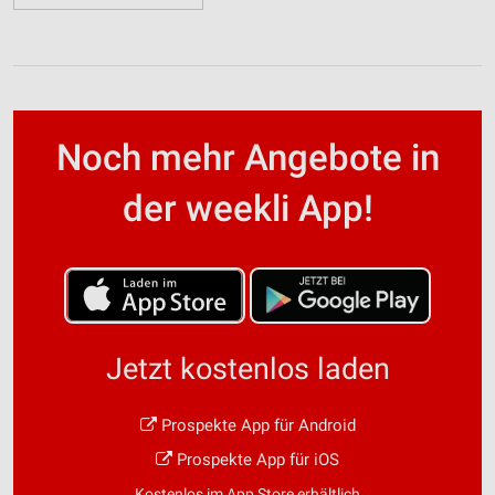
Noch mehr Angebote in
der weekli App!
Jetzt kostenlos laden
Prospekte App für Android
Prospekte App für iOS
Kostenlos im App Store erhältlich