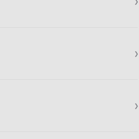
❯
❯
❯