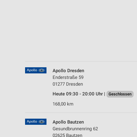
Messung der Performance von Inhalten
Analyse von Zielgruppen durch Statistiken oder Kombinationen 
Quellen
Entwicklung und Verbesserung der Angebote
Verwendung reduzierter Daten zur Auswahl von Inhalten
IAB-Besonderheiten:
Verwendung genauer Standortdaten
Apollo Dresden
Enderstraße 59
Geräte anhand von aktiv angeforderten Informationen identifizie
01277 Dresden
Nicht-IAB-Verarbeitungszwecke:
Heute 09:30 - 20:00 Uhr |
Geschlossen
Notwendig
168,00 km
Performance
Apollo Bautzen
Funktional
Gesundbrunnenring 62
02625 Bautzen
Werbung