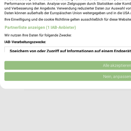
Apollo Dresden
Performance von Inhalten. Analyse von Zielgruppen durch Statistiken oder Kom
und Verbesserung der Angebote. Verwendung reduzierter Daten zur Auswahl von
Naumannstr. 7
Daten können außerhalb der Europäischen Union weitergegeben und in die USA 
01309 Dresden
Ihre Einwilligung und die cookie Richtlinie gelten ausschließlich für diese Websit
Heute 09:00 - 13:00 Uhr |
Geschlossen
Partnerliste anzeigen (1 IAB-Anbieter)
165,53 km
Wir nutzen Ihre Daten für folgende Zwecke:
IAB-Verarbeitungszwecke:
Speichern von oder Zugriff auf Informationen auf einem Endgerät
Apollo Bautzen
Kornmarkt 7
Verwendung reduzierter Daten zur Auswahl von Werbeanzeigen
02625 Bautzen
Alle akzeptiere
Heute 09:30 - 18:00 Uhr |
Geschlossen
Erstellung von Profilen für personalisierte Werbung
Nein, anpassen
164,69 km
Verwendung von Profilen zur Auswahl personalisierter Werbung
Erstellung von Profilen zur Personalisierung von Inhalten
Verwendung von Profilen zur Auswahl personalisierter Inhalte
Messung der Werbeleistung