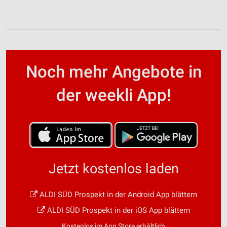
Noch mehr Angebote in
der weekli App!
Jetzt kostenlos laden
ALDI SÜD Prospekt in der Android App blättern
ALDI SÜD Prospekt in der iOS App blättern
Kostenlos im App Store erhältlich