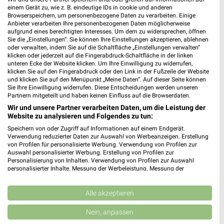
einem Gerät zu, wie z. B. eindeutige IDs in cookie und anderen
Browserspeichern, um personenbezogene Daten zu verarbeiten. Einige
Anbieter verarbeiten Ihre personenbezogenen Daten möglicherweise
aufgrund eines berechtigten Interesses. Um dem zu widersprechen, öffnen
Sie die „Einstellungen“. Sie können Ihre Einstellungen akzeptieren, ablehnen
oder verwalten, indem Sie auf die Schaltfläche „Einstellungen verwalten“
klicken oder jederzeit auf die Fingerabdruck-Schaltfläche in der linken
unteren Ecke der Website klicken. Um Ihre Einwilligung zu widerrufen,
klicken Sie auf den Fingerabdruck oder den Link in der Fußzeile der Website
ALDI SÜD Prospekt für Stein ab Mo. den
und klicken Sie auf den Menüpunkt „Meine Daten“. Auf dieser Seite können
Sie Ihre Einwilligung widerrufen. Diese Entscheidungen werden unseren
10.08.
Partnern mitgeteilt und haben keinen Einfluss auf die Browserdaten.
Wir und unsere Partner verarbeiten Daten, um die Leistung der
Gültig von 10. Aug. bis 15. Aug.
Website zu analysieren und Folgendes zu tun:
📅
Kalendereintrag erstellen
Speichern von oder Zugriff auf Informationen auf einem Endgerät.
Verwendung reduzierter Daten zur Auswahl von Werbeanzeigen. Erstellung
von Profilen für personalisierte Werbung. Verwendung von Profilen zur
Auswahl personalisierter Werbung. Erstellung von Profilen zur
PROSPEKT BLÄTTERN
Personalisierung von Inhalten. Verwendung von Profilen zur Auswahl
personalisierter Inhalte. Messung der Werbeleistung. Messung der
Performance von Inhalten. Analyse von Zielgruppen durch Statistiken oder
Kombinationen von Daten aus verschiedenen Quellen. Entwicklung und
Verbesserung der Angebote. Verwendung reduzierter Daten zur Auswahl
Alle akzeptieren
ANGEBOTE AB FREITAG
ANGEBOTE AB DONNERSTAG
ANGEBOTE A
von Inhalten.
Daten können außerhalb der Europäischen Union weitergegeben und in die
Nein, anpassen
USA gesendet werden.