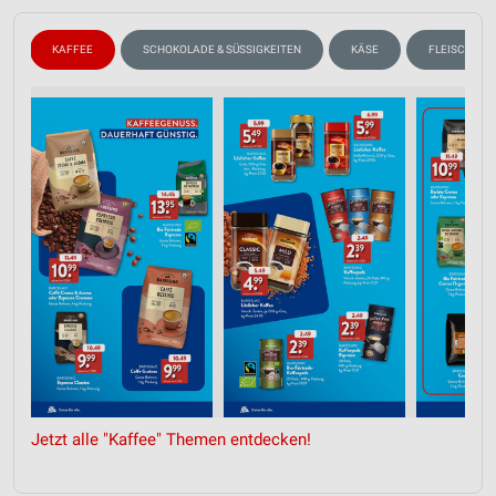
N
KAFFEE
SCHOKOLADE & SÜSSIGKEITEN
KÄSE
FLEISCH & W
Jetzt alle "Kaffee" Themen entdecken!