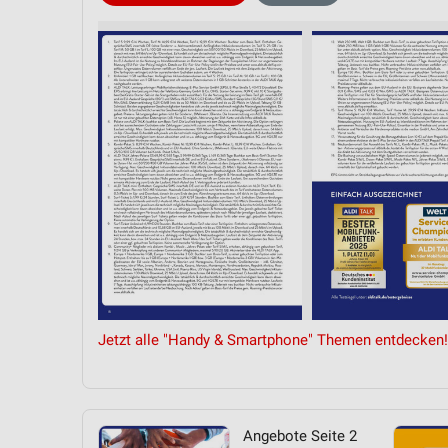
Messung der Performance von Inhalten
Analyse von Zielgruppen durch Statistiken oder Kombinationen 
Quellen
Entwicklung und Verbesserung der Angebote
Verwendung reduzierter Daten zur Auswahl von Inhalten
IAB-Besonderheiten:
Verwendung genauer Standortdaten
Geräte anhand von aktiv angeforderten Informationen identifizie
Nicht-IAB-Verarbeitungszwecke:
Notwendig
Jetzt alle "Handy & Smartphone" Themen entdecken!
Performance
Funktional
Angebote Seite 2
Werbung