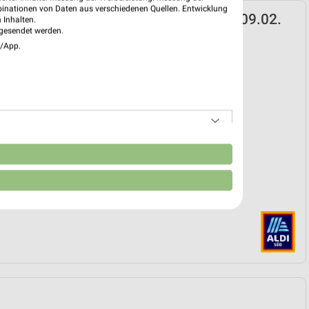
binationen von Daten aus verschiedenen Quellen. Entwicklung
D Prospekt für Nürnberg ab Mo. den 09.02.
 Inhalten.
gesendet werden.
k
e/App.
 09. Feb. bis 01. Sep.
reintrag erstellen
EKT BLÄTTERN
n