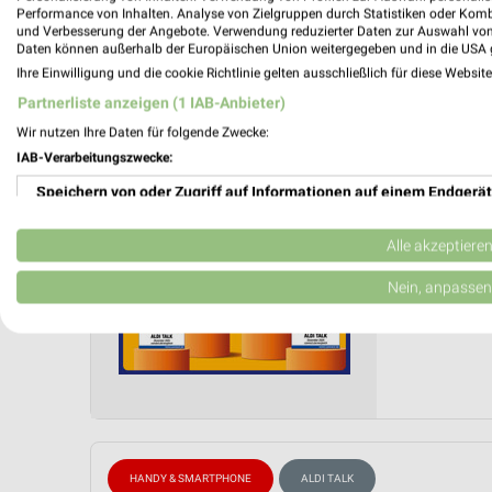
Performance von Inhalten. Analyse von Zielgruppen durch Statistiken oder Kom
ALDI SÜ
und Verbesserung der Angebote. Verwendung reduzierter Daten zur Auswahl von
Daten können außerhalb der Europäischen Union weitergegeben und in die USA 
ALDI Tal
Ihre Einwilligung und die cookie Richtlinie gelten ausschließlich für diese Websit
Gültig von
Partnerliste anzeigen (1 IAB-Anbieter)
📅
Kalende
Wir nutzen Ihre Daten für folgende Zwecke:
IAB-Verarbeitungszwecke:
Speichern von oder Zugriff auf Informationen auf einem Endgerät
PROSP
❯
Verwendung reduzierter Daten zur Auswahl von Werbeanzeigen
Alle akzeptiere
Erstellung von Profilen für personalisierte Werbung
Nein, anpassen
Verwendung von Profilen zur Auswahl personalisierter Werbung
Erstellung von Profilen zur Personalisierung von Inhalten
Verwendung von Profilen zur Auswahl personalisierter Inhalte
Messung der Werbeleistung
HANDY & SMARTPHONE
ALDI TALK