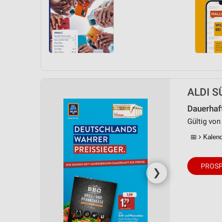
ALDI SÜ
Dauerhaf
Gültig von
📅
Kalende
PROSP
❯