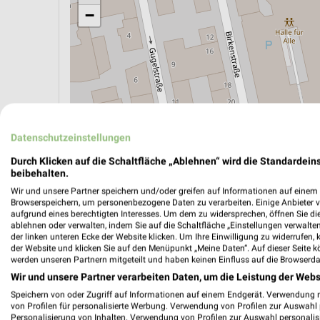
−
Datenschutzeinstellungen
Durch Klicken auf die Schaltfläche „Ablehnen“ wird die Standardeins
beibehalten.
Wir und unsere Partner speichern und/oder greifen auf Informationen auf einem G
Browserspeichern, um personenbezogene Daten zu verarbeiten. Einige Anbieter 
ÖPNV ANZEIGEN
LADESÄULEN ANZEIGE
aufgrund eines berechtigten Interesses. Um dem zu widersprechen, öffnen Sie die 
ablehnen oder verwalten, indem Sie auf die Schaltfläche „Einstellungen verwalten“
der linken unteren Ecke der Website klicken. Um Ihre Einwilligung zu widerrufen, 
der Website und klicken Sie auf den Menüpunkt „Meine Daten“. Auf dieser Seite k
werden unseren Partnern mitgeteilt und haben keinen Einfluss auf die Browserda
Aktuelle Angebote in dieser Filiale
Wir und unsere Partner verarbeiten Daten, um die Leistung der Webs
Anzahl Prospekte: 6
Speichern von oder Zugriff auf Informationen auf einem Endgerät. Verwendung 
Letztes Prospektupdate: vor 7 Tagen
von Profilen für personalisierte Werbung. Verwendung von Profilen zur Auswahl p
Personalisierung von Inhalten. Verwendung von Profilen zur Auswahl personalis