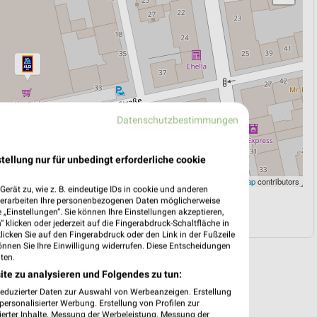
Datenschutzbestimmungen
tellung nur für unbedingt erforderliche cookie
Leaflet
|
©
OpenStreetMap
contributors
erät zu, wie z. B. eindeutige IDs in cookie und anderen
verarbeiten Ihre personenbezogenen Daten möglicherweise
N
NAVIGATION MIT GOOGLE/IOS MAPS
„Einstellungen“. Sie können Ihre Einstellungen akzeptieren,
 klicken oder jederzeit auf die Fingerabdruck-Schaltfläche in
klicken Sie auf den Fingerabdruck oder den Link in der Fußzeile
önnen Sie Ihre Einwilligung widerrufen. Diese Entscheidungen
ten.
ite zu analysieren und Folgendes zu tun:
reduzierter Daten zur Auswahl von Werbeanzeigen. Erstellung
ersonalisierter Werbung. Erstellung von Profilen zur
ierter Inhalte. Messung der Werbeleistung. Messung der