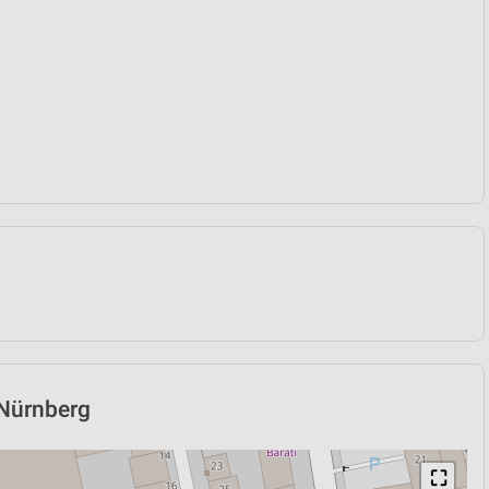
 Nürnberg
⛶