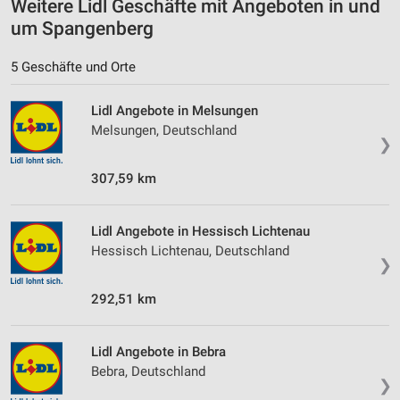
Weitere Lidl Geschäfte mit Angeboten in und
Geräte anhand von aktiv angeforderten
Informationen identifizieren
um Spangenberg
Nicht-IAB-Verarbeitungszwecke:
5 Geschäfte und Orte
Notwendig
Lidl Angebote in Melsungen
Performance
Melsungen, Deutschland
❯
Funktional
307,59 km
Werbung
Lidl Angebote in Hessisch Lichtenau
Hessisch Lichtenau, Deutschland
❯
292,51 km
Lidl Angebote in Bebra
Bebra, Deutschland
❯