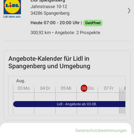
Jahnstrasse 10-12
❯
34286 Spangenberg
Heute 07:00 - 20:00 Uhr |
Geöffnet
300,92 km • Angebote: 2 Prospekte
Angebote-Kalender für Lidl in
Spangenberg und Umgebung
Aug.
03
Mo
04
Di
05
Mi
06
Do
07
Fr
08
S
Lidl - Angebote ab 03.08.
Datenschutzbestimmungen