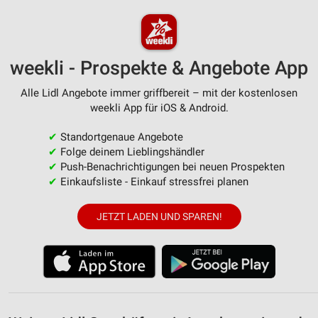
Erstellung von Profilen zur Personalisierung
von Inhalten
Verwendung von Profilen zur Auswahl
weekli - Prospekte & Angebote App
personalisierter Inhalte
Alle Lidl Angebote immer griffbereit – mit der kostenlosen
Messung der Werbeleistung
weekli App für iOS & Android.
Messung der Performance von Inhalten
✔
Standortgenaue Angebote
✔
Folge deinem Lieblingshändler
Analyse von Zielgruppen durch Statistiken oder
✔
Push-Benachrichtigungen bei neuen Prospekten
Kombinationen von Daten aus verschiedenen
Quellen
✔
Einkaufsliste - Einkauf stressfrei planen
Entwicklung und Verbesserung der Angebote
JETZT LADEN UND SPAREN!
Verwendung reduzierter Daten zur Auswahl von
Inhalten
IAB-Besonderheiten:
Verwendung genauer Standortdaten