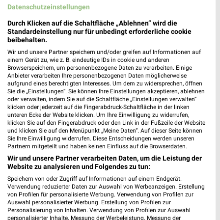
MEHR PROSPEKTE
Datenschutzeinstellungen
Durch Klicken auf die Schaltfläche „Ablehnen“ wird die
Standardeinstellung nur für unbedingt erforderliche cookie
weekli Magazin
beibehalten.
Wir und unsere Partner speichern und/oder greifen auf Informationen auf
einem Gerät zu, wie z. B. eindeutige IDs in cookie und anderen
Browserspeichern, um personenbezogene Daten zu verarbeiten. Einige
Anbieter verarbeiten Ihre personenbezogenen Daten möglicherweise
aufgrund eines berechtigten Interesses. Um dem zu widersprechen, öffnen
Sie die „Einstellungen“. Sie können Ihre Einstellungen akzeptieren, ablehnen
oder verwalten, indem Sie auf die Schaltfläche „Einstellungen verwalten“
klicken oder jederzeit auf die Fingerabdruck-Schaltfläche in der linken
unteren Ecke der Website klicken. Um Ihre Einwilligung zu widerrufen,
klicken Sie auf den Fingerabdruck oder den Link in der Fußzeile der Website
und klicken Sie auf den Menüpunkt „Meine Daten“. Auf dieser Seite können
Erlebe mit Lidl und Andre Agassi die neuesten Silvercrest Küchengeräte
Mit Lidl Plus 3 für 2 - im laut DtGv besten Backshop
Sie Ihre Einwilligung widerrufen. Diese Entscheidungen werden unseren
17.04.2026
10.04.2026
Partnern mitgeteilt und haben keinen Einfluss auf die Browserdaten.
Wir und unsere Partner verarbeiten Daten, um die Leistung der
Website zu analysieren und Folgendes zu tun:
Speichern von oder Zugriff auf Informationen auf einem Endgerät.
Verwendung reduzierter Daten zur Auswahl von Werbeanzeigen. Erstellung
von Profilen für personalisierte Werbung. Verwendung von Profilen zur
Auswahl personalisierter Werbung. Erstellung von Profilen zur
Personalisierung von Inhalten. Verwendung von Profilen zur Auswahl
personalisierter Inhalte. Messung der Werbeleistung. Messung der