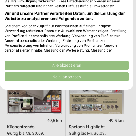
Sie Ihre Einwilligung widerrufen. Diese Entscheidungen werden unseren
0,5 km
49,5 km
Partnern mitgeteilt und haben keinen Einfluss auf die Browserdaten.
Angebote ab 03.08.
Hot Sommer Sale
Wir und unsere Partner verarbeiten Daten, um die Leistung der
Noch heute gültig
Gültig bis Sa. 29.08.
Website zu analysieren und Folgendes zu tun:
Speichern von oder Zugriff auf Informationen auf einem Endgerät.
Opti Wohnwelt
Opti Wohnwelt
Verwendung reduzierter Daten zur Auswahl von Werbeanzeigen. Erstellung
von Profilen für personalisierte Werbung. Verwendung von Profilen zur
Auswahl personalisierter Werbung. Erstellung von Profilen zur
Personalisierung von Inhalten. Verwendung von Profilen zur Auswahl
personalisierter Inhalte. Messung der Werbeleistung. Messung der
Performance von Inhalten. Analyse von Zielgruppen durch Statistiken oder
Kombinationen von Daten aus verschiedenen Quellen. Entwicklung und
Verbesserung der Angebote. Verwendung reduzierter Daten zur Auswahl
Alle akzeptieren
von Inhalten.
Daten können außerhalb der Europäischen Union weitergegeben und in die
Nein, anpassen
USA gesendet werden.
Ihre Einwilligung und die cookie Richtlinie gelten ausschließlich für diese
Website/App.
Partnerliste anzeigen (1 IAB-Anbieter)
Wir nutzen Ihre Daten für folgende Zwecke:
IAB-Verarbeitungszwecke:
49,5 km
49,5 km
Speichern von oder Zugriff auf Informationen
Küchentrends
Speisen Highlight
auf einem Endgerät
Gültig bis Mi. 30.09.
Gültig bis Mi. 30.09.