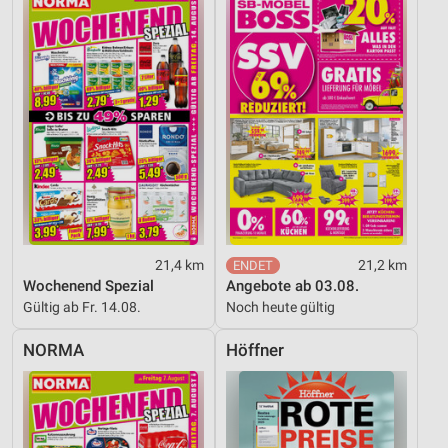
Entwicklung und Verbesserung der Angebote
Verwendung reduzierter Daten zur Auswahl von
Inhalten
IAB-Besonderheiten:
Verwendung genauer Standortdaten
Geräte anhand von aktiv angeforderten
Informationen identifizieren
Nicht-IAB-Verarbeitungszwecke:
Notwendig
21,4 km
21,2 km
Wochenend Spezial
Angebote ab 03.08.
Performance
Gültig ab Fr. 14.08.
Noch heute gültig
Funktional
NORMA
Höffner
Werbung