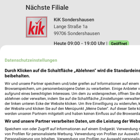
Nächste Filiale
KiK Sondershausen
Lange Straße 1a
99706 Sondershausen
Heute 09:00 - 19:00 Uhr |
Geöffnet
215,71 km • Angebote: 1 Prospekt
Datenschutzeinstellungen
Durch Klicken auf die Schaltfläche „Ablehnen“ wird die Standardeins
beibehalten.
Angebote-Kalender für Kik in Sond
Wir und unsere Partner speichern und/oder greifen auf Informationen auf einem G
Browserspeichern, um personenbezogene Daten zu verarbeiten. Einige Anbieter 
aufgrund eines berechtigten Interesses. Um dem zu widersprechen, öffnen Sie die 
Aug.
ablehnen oder verwalten, indem Sie auf die Schaltfläche „Einstellungen verwalten“
03
Mo
04
Di
05
Mi
06
Do
07
F
der linken unteren Ecke der Website klicken. Um Ihre Einwilligung zu widerrufen, 
der Website und klicken Sie auf den Menüpunkt „Meine Daten“. Auf dieser Seite k
werden unseren Partnern mitgeteilt und haben keinen Einfluss auf die Browserda
Wir und unsere Partner verarbeiten Daten, um die Leistung der Webs
Speichern von oder Zugriff auf Informationen auf einem Endgerät. Verwendung 
von Profilen für personalisierte Werbung. Verwendung von Profilen zur Auswahl p
Personalisierung von Inhalten. Verwendung von Profilen zur Auswahl personalis