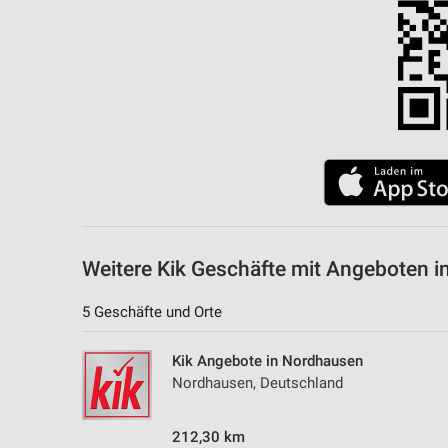
Messung der Performance von Inhalten
Analyse von Zielgruppen durch Statistiken oder Kombinationen 
Quellen
Entwicklung und Verbesserung der Angebote
Verwendung reduzierter Daten zur Auswahl von Inhalten
IAB-Besonderheiten:
Verwendung genauer Standortdaten
Geräte anhand von aktiv angeforderten Informationen identifizie
Weitere Kik Geschäfte mit Angeboten 
Nicht-IAB-Verarbeitungszwecke:
5 Geschäfte und Orte
Notwendig
Kik Angebote in Nordhausen
Performance
Nordhausen, Deutschland
Funktional
212,30 km
Werbung