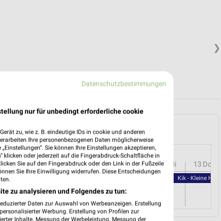
❯
Datenschutzbestimmungen
tellung nur für unbedingt erforderliche cookie
ershausen und Umgebung
erät zu, wie z. B. eindeutige IDs in cookie und anderen
verarbeiten Ihre personenbezogenen Daten möglicherweise
„Einstellungen“. Sie können Ihre Einstellungen akzeptieren,
 klicken oder jederzeit auf die Fingerabdruck-Schaltfläche in
r
08
Sa
09
So
10
Mo
11
Di
12
Mi
13
Do
klicken Sie auf den Fingerabdruck oder den Link in der Fußzeile
önnen Sie Ihre Einwilligung widerrufen. Diese Entscheidungen
Kik - Kleine Hel
ten.
ite zu analysieren und Folgendes zu tun:
reduzierter Daten zur Auswahl von Werbeanzeigen. Erstellung
ersonalisierter Werbung. Erstellung von Profilen zur
ierter Inhalte. Messung der Werbeleistung. Messung der