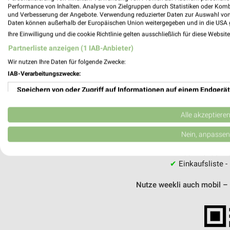
Performance von Inhalten. Analyse von Zielgruppen durch Statistiken oder Kom
und Verbesserung der Angebote. Verwendung reduzierter Daten zur Auswahl von
MEH
Daten können außerhalb der Europäischen Union weitergegeben und in die USA 
Ihre Einwilligung und die cookie Richtlinie gelten ausschließlich für diese Websit
Partnerliste anzeigen (1 IAB-Anbieter)
Wir nutzen Ihre Daten für folgende Zwecke:
IAB-Verarbeitungszwecke:
weekli - Pros
Speichern von oder Zugriff auf Informationen auf einem Endgerät
Alle Kik Angebote immer griffbereit –
Verwendung reduzierter Daten zur Auswahl von Werbeanzeigen
Alle akzeptiere
✔
Standortgenau
Erstellung von Profilen für personalisierte Werbung
Nein, anpassen
✔
Folge deinem L
✔
Push-Benachric
Verwendung von Profilen zur Auswahl personalisierter Werbung
✔
Einkaufsliste -
Erstellung von Profilen zur Personalisierung von Inhalten
Nutze weekli auch mobil –
Verwendung von Profilen zur Auswahl personalisierter Inhalte
Messung der Werbeleistung