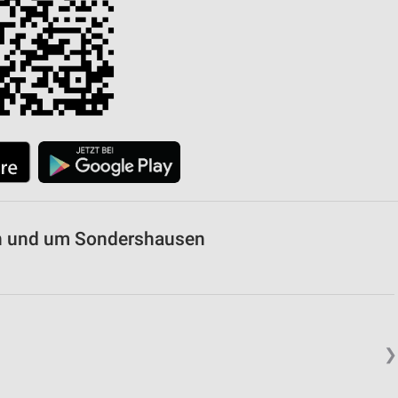
von Daten aus verschiedenen
ren
in und um Sondershausen
❯