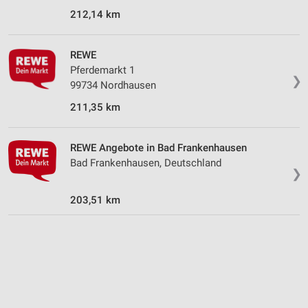
Erstellung von Profilen für personalisierte
212,14 km
Werbung
Verwendung von Profilen zur Auswahl
REWE
personalisierter Werbung
Pferdemarkt 1
❯
99734 Nordhausen
Erstellung von Profilen zur Personalisierung
von Inhalten
211,35 km
Verwendung von Profilen zur Auswahl
personalisierter Inhalte
REWE Angebote in Bad Frankenhausen
Bad Frankenhausen, Deutschland
❯
Messung der Werbeleistung
203,51 km
Messung der Performance von Inhalten
Analyse von Zielgruppen durch Statistiken oder
Kombinationen von Daten aus verschiedenen
Quellen
Entwicklung und Verbesserung der Angebote