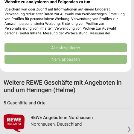
Website zu analysieren und Folgendes zu tun:
✔
Standortgenaue Angebote
Speichern von oder Zugriff auf Informationen auf einem Endgerät.
✔
Folge deinem Lieblingshändler
Verwendung reduzierter Daten zur Auswahl von Werbeanzeigen. Erstellung
✔
Push-Benachrichtigungen bei neuen Prospekten
von Profilen für personalisierte Werbung. Verwendung von Profilen zur
✔
Einkaufsliste - Einkauf stressfrei planen
Auswahl personalisierter Werbung. Erstellung von Profilen zur
Personalisierung von Inhalten. Verwendung von Profilen zur Auswahl
personalisierter Inhalte. Messung der Werbeleistung. Messung der
JETZT LADEN UND SPAREN!
Performance von Inhalten. Analyse von Zielgruppen durch Statistiken oder
Kombinationen von Daten aus verschiedenen Quellen. Entwicklung und
Verbesserung der Angebote. Verwendung reduzierter Daten zur Auswahl
Alle akzeptieren
von Inhalten.
Daten können außerhalb der Europäischen Union weitergegeben und in die
Nein, anpassen
USA gesendet werden.
Ihre Einwilligung und die cookie Richtlinie gelten ausschließlich für diese
Website/App.
Partnerliste anzeigen (1 IAB-Anbieter)
Weitere REWE Geschäfte mit Angeboten in
und um Heringen (Helme)
Wir nutzen Ihre Daten für folgende Zwecke:
IAB-Verarbeitungszwecke:
5 Geschäfte und Orte
Speichern von oder Zugriff auf Informationen
auf einem Endgerät
REWE Angebote in Nordhausen
Verwendung reduzierter Daten zur Auswahl von
Nordhausen, Deutschland
Werbeanzeigen
❯