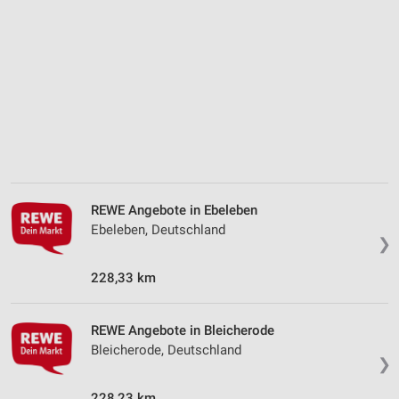
Verwendung reduzierter Daten zur Auswahl von
Inhalten
IAB-Besonderheiten:
Verwendung genauer Standortdaten
Geräte anhand von aktiv angeforderten
Informationen identifizieren
Nicht-IAB-Verarbeitungszwecke:
Notwendig
REWE Angebote in Ebeleben
Performance
Ebeleben, Deutschland
❯
Funktional
228,33 km
Werbung
REWE Angebote in Bleicherode
Bleicherode, Deutschland
❯
228,23 km