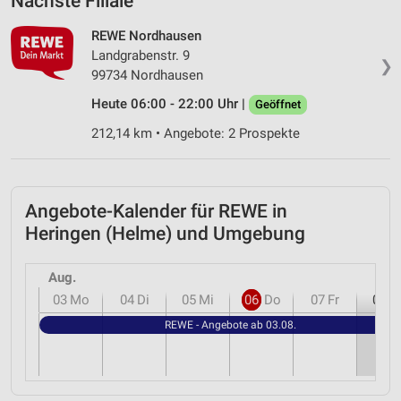
Nächste Filiale
REWE Nordhausen
Landgrabenstr. 9
❯
99734 Nordhausen
Heute 06:00 - 22:00 Uhr |
Geöffnet
212,14 km • Angebote: 2 Prospekte
Angebote-Kalender für REWE in
Heringen (Helme) und Umgebung
Aug.
03
Mo
04
Di
05
Mi
06
Do
07
Fr
08
S
REWE - Angebote ab 03.08.