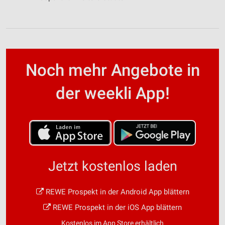
Noch mehr Angebote in
der weekli App!
Jetzt kostenlos laden
REWE Prospekt in der Android App blättern
REWE Prospekt in der iOS App blättern
Kostenlos im App Store erhältlich