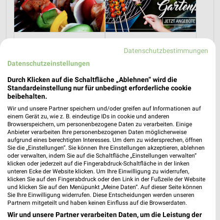
Rezepte und Pfingstangebote bei REWE!
Grillangebote zum Vatertag bei REWE!
Datenschutzbestimmungen
21.05.2026
12.05.2026
Datenschutzeinstellungen
Im
weekli Magazin
erwarten dich neben Infos zu REWE
Durch Klicken auf die Schaltfläche „Ablehnen“ wird die
Standardeinstellung nur für unbedingt erforderliche cookie
auch clevere Spartipps für den Familienalltag, Ideen zur
beibehalten.
Haushaltsplanung und einfache Wege, dein Budget
Wir und unsere Partner speichern und/oder greifen auf Informationen auf
nachhaltig zu entlasten.
einem Gerät zu, wie z. B. eindeutige IDs in cookie und anderen
Browserspeichern, um personenbezogene Daten zu verarbeiten. Einige
Anbieter verarbeiten Ihre personenbezogenen Daten möglicherweise
aufgrund eines berechtigten Interesses. Um dem zu widersprechen, öffnen
Sie die „Einstellungen“. Sie können Ihre Einstellungen akzeptieren, ablehnen
oder verwalten, indem Sie auf die Schaltfläche „Einstellungen verwalten“
klicken oder jederzeit auf die Fingerabdruck-Schaltfläche in der linken
unteren Ecke der Website klicken. Um Ihre Einwilligung zu widerrufen,
weekli - Prospekte & Angebote App
klicken Sie auf den Fingerabdruck oder den Link in der Fußzeile der Website
und klicken Sie auf den Menüpunkt „Meine Daten“. Auf dieser Seite können
Sie Ihre Einwilligung widerrufen. Diese Entscheidungen werden unseren
Alle REWE Angebote immer griffbereit – mit der kostenlosen
Partnern mitgeteilt und haben keinen Einfluss auf die Browserdaten.
weekli App für iOS & Android.
Wir und unsere Partner verarbeiten Daten, um die Leistung der