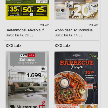
Messung der Performance von Inhalten
Analyse von Zielgruppen durch Statistiken oder
Kombinationen von Daten aus verschiedenen
Quellen
20 km
20 km
Gartenmöbel-Abverkauf
Wohnideen so individuell wie du!
Entwicklung und Verbesserung der Angebote
Gültig bis Fr. 28.08.
Gültig bis Fr. 14.08.
Verwendung reduzierter Daten zur Auswahl von
XXXLutz
XXXLutz
Inhalten
IAB-Besonderheiten:
Verwendung genauer Standortdaten
Geräte anhand von aktiv angeforderten
Informationen identifizieren
Nicht-IAB-Verarbeitungszwecke:
Notwendig
Performance