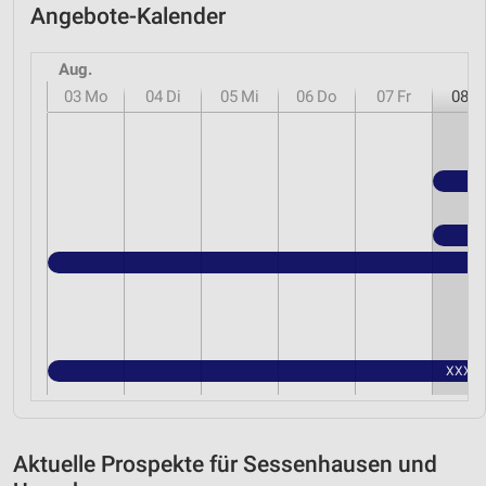
Angebote-Kalender
Aug.
03
Mo
04
Di
05
Mi
06
Do
07
Fr
08
S
XXXLut
Aktuelle Prospekte für Sessenhausen und