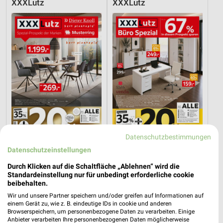
XXXLutz
XXXLutz
Datenschutzbestimmungen
Datenschutzeinstellungen
20 km
20 km
Spezial-Prospekt der Marken
Büro Spezial
Durch Klicken auf die Schaltfläche „Ablehnen“ wird die
Gültig bis Fr. 21.08.
Gültig bis Fr. 14.08.
Standardeinstellung nur für unbedingt erforderliche cookie
beibehalten.
XXXLutz
XXXLutz
Wir und unsere Partner speichern und/oder greifen auf Informationen auf
einem Gerät zu, wie z. B. eindeutige IDs in cookie und anderen
Browserspeichern, um personenbezogene Daten zu verarbeiten. Einige
Anbieter verarbeiten Ihre personenbezogenen Daten möglicherweise