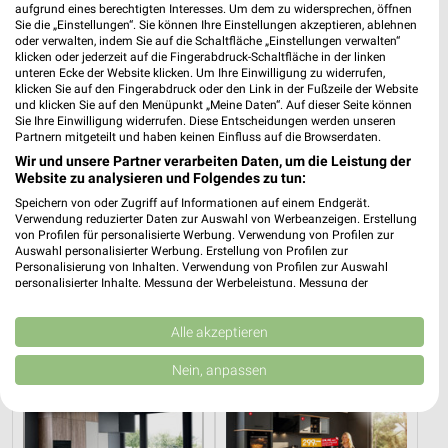
aufgrund eines berechtigten Interesses. Um dem zu widersprechen, öffnen
Sie die „Einstellungen“. Sie können Ihre Einstellungen akzeptieren, ablehnen
oder verwalten, indem Sie auf die Schaltfläche „Einstellungen verwalten“
klicken oder jederzeit auf die Fingerabdruck-Schaltfläche in der linken
unteren Ecke der Website klicken. Um Ihre Einwilligung zu widerrufen,
klicken Sie auf den Fingerabdruck oder den Link in der Fußzeile der Website
und klicken Sie auf den Menüpunkt „Meine Daten“. Auf dieser Seite können
Sie Ihre Einwilligung widerrufen. Diese Entscheidungen werden unseren
Partnern mitgeteilt und haben keinen Einfluss auf die Browserdaten.
Wir und unsere Partner verarbeiten Daten, um die Leistung der
Website zu analysieren und Folgendes zu tun:
Speichern von oder Zugriff auf Informationen auf einem Endgerät.
Verwendung reduzierter Daten zur Auswahl von Werbeanzeigen. Erstellung
von Profilen für personalisierte Werbung. Verwendung von Profilen zur
20 km
20 km
Auswahl personalisierter Werbung. Erstellung von Profilen zur
Angebote ab 08.08.
Angebote ab 08.08.
Personalisierung von Inhalten. Verwendung von Profilen zur Auswahl
Gültig bis Fr. 14.08.
Gültig bis Fr. 14.08.
personalisierter Inhalte. Messung der Werbeleistung. Messung der
Performance von Inhalten. Analyse von Zielgruppen durch Statistiken oder
Kombinationen von Daten aus verschiedenen Quellen. Entwicklung und
Opti Wohnwelt
XXXLutz
Verbesserung der Angebote. Verwendung reduzierter Daten zur Auswahl
Alle akzeptieren
von Inhalten.
Daten können außerhalb der Europäischen Union weitergegeben und in die
Nein, anpassen
USA gesendet werden.
Ihre Einwilligung und die cookie Richtlinie gelten ausschließlich für diese
Website/App.
Partnerliste anzeigen (1 IAB-Anbieter)