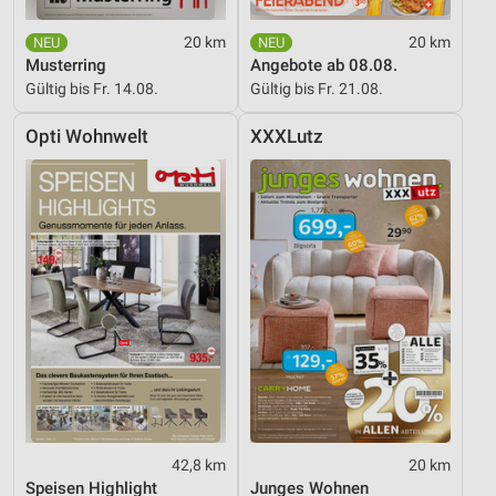
Funktional
20 km
20 km
Werbung
Musterring
Angebote ab 08.08.
Gültig bis Fr. 14.08.
Gültig bis Fr. 21.08.
Opti Wohnwelt
XXXLutz
42,8 km
20 km
Speisen Highlight
Junges Wohnen