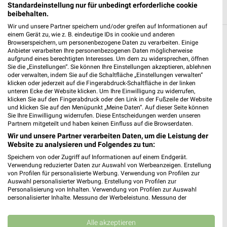
Standardeinstellung nur für unbedingt erforderliche cookie
beibehalten.
Wir und unsere Partner speichern und/oder greifen auf Informationen auf
einem Gerät zu, wie z. B. eindeutige IDs in cookie und anderen
Browserspeichern, um personenbezogene Daten zu verarbeiten. Einige
Weitere Kik Geschäfte mit Angeboten in und
Anbieter verarbeiten Ihre personenbezogenen Daten möglicherweise
um Sehnde
aufgrund eines berechtigten Interesses. Um dem zu widersprechen, öffnen
Sie die „Einstellungen“. Sie können Ihre Einstellungen akzeptieren, ablehnen
oder verwalten, indem Sie auf die Schaltfläche „Einstellungen verwalten“
5 Geschäfte und Orte
klicken oder jederzeit auf die Fingerabdruck-Schaltfläche in der linken
unteren Ecke der Website klicken. Um Ihre Einwilligung zu widerrufen,
klicken Sie auf den Fingerabdruck oder den Link in der Fußzeile der Website
Kik Angebote in Lehrte
und klicken Sie auf den Menüpunkt „Meine Daten“. Auf dieser Seite können
Sie Ihre Einwilligung widerrufen. Diese Entscheidungen werden unseren
Lehrte, Deutschland
❯
Partnern mitgeteilt und haben keinen Einfluss auf die Browserdaten.
Wir und unsere Partner verarbeiten Daten, um die Leistung der
232,68 km
Website zu analysieren und Folgendes zu tun:
Speichern von oder Zugriff auf Informationen auf einem Endgerät.
Verwendung reduzierter Daten zur Auswahl von Werbeanzeigen. Erstellung
Kik Angebote in Hohenhameln
von Profilen für personalisierte Werbung. Verwendung von Profilen zur
Auswahl personalisierter Werbung. Erstellung von Profilen zur
Hohenhameln, Deutschland
Personalisierung von Inhalten. Verwendung von Profilen zur Auswahl
❯
personalisierter Inhalte. Messung der Werbeleistung. Messung der
Performance von Inhalten. Analyse von Zielgruppen durch Statistiken oder
227,81 km
Kombinationen von Daten aus verschiedenen Quellen. Entwicklung und
Verbesserung der Angebote. Verwendung reduzierter Daten zur Auswahl
Alle akzeptieren