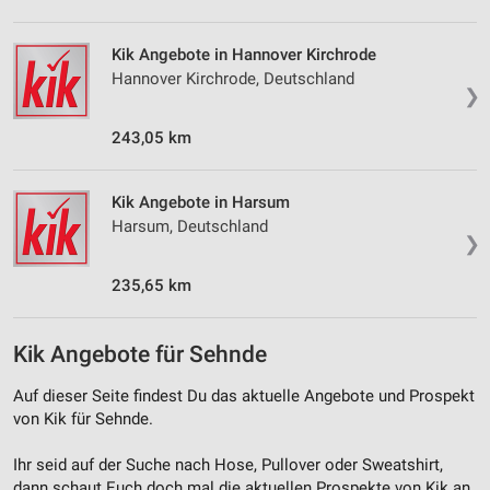
Verwendung von Profilen zur Auswahl
personalisierter Inhalte
Kik Angebote in Hannover Kirchrode
Hannover Kirchrode, Deutschland
Messung der Werbeleistung
❯
Messung der Performance von Inhalten
243,05 km
Analyse von Zielgruppen durch Statistiken oder
Kombinationen von Daten aus verschiedenen
Kik Angebote in Harsum
Quellen
Harsum, Deutschland
❯
Entwicklung und Verbesserung der Angebote
235,65 km
Verwendung reduzierter Daten zur Auswahl von
Inhalten
Kik Angebote für Sehnde
IAB-Besonderheiten:
Auf dieser Seite findest Du das aktuelle Angebote und Prospekt
Verwendung genauer Standortdaten
von Kik für Sehnde.
Geräte anhand von aktiv angeforderten
Informationen identifizieren
Ihr seid auf der Suche nach Hose, Pullover oder Sweatshirt,
dann schaut Euch doch mal die aktuellen Prospekte von Kik an.