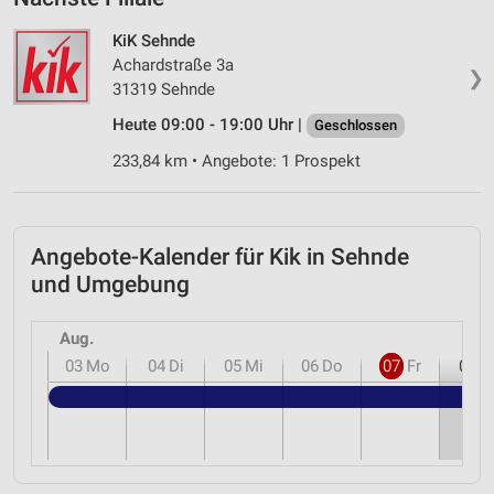
KiK Sehnde
Achardstraße 3a
❯
31319 Sehnde
Heute 09:00 - 19:00 Uhr |
Geschlossen
233,84 km • Angebote: 1 Prospekt
Angebote-Kalender für Kik in Sehnde
und Umgebung
Aug.
03
Mo
04
Di
05
Mi
06
Do
07
Fr
08
S