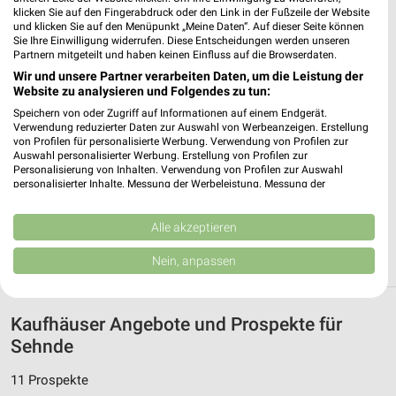
klicken Sie auf den Fingerabdruck oder den Link in der Fußzeile der Website
Woolworth Isernhagen
und klicken Sie auf den Menüpunkt „Meine Daten“. Auf dieser Seite können
Opelstraße 3-5
Sie Ihre Einwilligung widerrufen. Diese Entscheidungen werden unseren
30916 Isernhagen
Partnern mitgeteilt und haben keinen Einfluss auf die Browserdaten.
❯
Wir und unsere Partner verarbeiten Daten, um die Leistung der
Heute 09:00 - 19:00 Uhr |
Geschlossen
Website zu analysieren und Folgendes zu tun:
241,93 km
Speichern von oder Zugriff auf Informationen auf einem Endgerät.
Verwendung reduzierter Daten zur Auswahl von Werbeanzeigen. Erstellung
von Profilen für personalisierte Werbung. Verwendung von Profilen zur
Auswahl personalisierter Werbung. Erstellung von Profilen zur
Tchibo Prozente mit SB-Kaffee Bar Isernhagen
Personalisierung von Inhalten. Verwendung von Profilen zur Auswahl
Opelstrasse 36-40
personalisierter Inhalte. Messung der Werbeleistung. Messung der
Performance von Inhalten. Analyse von Zielgruppen durch Statistiken oder
30916 Isernhagen
❯
Kombinationen von Daten aus verschiedenen Quellen. Entwicklung und
Verbesserung der Angebote. Verwendung reduzierter Daten zur Auswahl
Alle akzeptieren
Heute 10:00 - 18:00 Uhr |
Geschlossen
von Inhalten.
Daten können außerhalb der Europäischen Union weitergegeben und in die
242,40 km • Angebote: 5 Prospekte
Nein, anpassen
USA gesendet werden.
Ihre Einwilligung und die cookie Richtlinie gelten ausschließlich für diese
Website/App.
Kaufhäuser Angebote und Prospekte für
Partnerliste anzeigen (1 IAB-Anbieter)
Sehnde
Wir nutzen Ihre Daten für folgende Zwecke:
IAB-Verarbeitungszwecke:
11 Prospekte