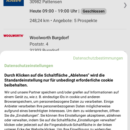
30982 Pattensen
❯
Heute 09:00 - 19:00 Uhr |
Geschlossen
248,24 km • Angebote: 5 Prospekte
Woolworth Burgdorf
Poststr. 4
31303 Burgdorf
❯
Datenschutzbestimmungen
Heute 09:00 - 16:00 Uhr |
Geschlossen
Datenschutzeinstellungen
230,11 km
Durch Klicken auf die Schaltfläche „Ablehnen“ wird die
Standardeinstellung nur für unbedingt erforderliche cookie
beibehalten.
Ernsting's family Burgdorf
Wir und unsere Partner speichern und/oder greifen auf Informationen auf
Marktstr. 43
einem Gerät zu, wie z. B. eindeutige IDs in cookie und anderen
31303 Burgdorf
❯
Browserspeichern, um personenbezogene Daten zu verarbeiten. Einige
Anbieter verarbeiten Ihre personenbezogenen Daten möglicherweise
Heute 09:00 - 14:00 Uhr |
Geschlossen
aufgrund eines berechtigten Interesses. Um dem zu widersprechen, öffnen
Sie die „Einstellungen“. Sie können Ihre Einstellungen akzeptieren, ablehnen
230,06 km
oder verwalten, indem Sie auf die Schaltfläche „Einstellungen verwalten“
klicken oder jederzeit auf die Fingerabdruck-Schaltfläche in der linken
unteren Ecke der Website klicken. Um Ihre Einwilligung zu widerrufen,