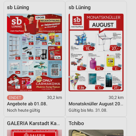
Speichern von oder Zugriff auf Informationen
auf einem Endgerät
sb Lüning
sb Lüning
Verwendung reduzierter Daten zur Auswahl von
Werbeanzeigen
Erstellung von Profilen für personalisierte
Werbung
Verwendung von Profilen zur Auswahl
personalisierter Werbung
Erstellung von Profilen zur Personalisierung
von Inhalten
Verwendung von Profilen zur Auswahl
personalisierter Inhalte
30,2 km
30,2 km
Angebote ab 01.08.
Monatsknüller August 2026
Messung der Werbeleistung
Noch heute gültig
Gültig bis Mo. 31.08.
Messung der Performance von Inhalten
GALERIA Karstadt Kaufhof
Tchibo
Analyse von Zielgruppen durch Statistiken oder
Kombinationen von Daten aus verschiedenen