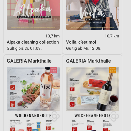
10,7 km
10,7 km
Alpaka cleaning collection
Voilà, c’est moi
Gültig bis Di. 01.09.
Gültig ab Mi. 12.08.
GALERIA Markthalle
GALERIA Markthalle