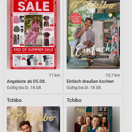
Quellen
Entwicklung und Verbesserung der Angebote
Verwendung reduzierter Daten zur Auswahl von
Inhalten
IAB-Besonderheiten:
Verwendung genauer Standortdaten
Geräte anhand von aktiv angeforderten
Informationen identifizieren
17 km
10,7 km
Nicht-IAB-Verarbeitungszwecke:
Angebote ab 05.08.
Einfach draußen kochen
Gültig bis Di. 18.08.
Gültig bis Di. 18.08.
Notwendig
Tchibo
Tchibo
Performance
Funktional
Werbung