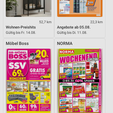
Inhalten
IAB-Besonderheiten:
Verwendung genauer Standortdaten
52,7 km
22,3 km
Wohnen-Preishits
Angebote ab 05.08.
Geräte anhand von aktiv angeforderten
Gültig bis Fr. 14.08.
Gültig bis Di. 11.08.
Informationen identifizieren
Nicht-IAB-Verarbeitungszwecke:
Möbel Boss
NORMA
Notwendig
Performance
Funktional
Werbung