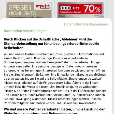
Datenschutzbestimmungen
Datenschutzeinstellungen
Durch Klicken auf die Schaltfläche „Ablehnen“ wird die
Standardeinstellung nur für unbedingt erforderliche cookie
beibehalten.
Wir und unsere Partner speichern und/oder greifen auf Informationen auf
einem Gerät zu, wie z. B. eindeutige IDs in cookie und anderen
Browserspeichern, um personenbezogene Daten zu verarbeiten. Einige
Anbieter verarbeiten Ihre personenbezogenen Daten möglicherweise
aufgrund eines berechtigten Interesses. Um dem zu widersprechen, öffnen
37,3 km
52,7 km
Sie die „Einstellungen“. Sie können Ihre Einstellungen akzeptieren, ablehnen
Speisen Highlight
Schlafzimmer Spezial
oder verwalten, indem Sie auf die Schaltfläche „Einstellungen verwalten“
klicken oder jederzeit auf die Fingerabdruck-Schaltfläche in der linken
Gültig bis Mi. 30.09.
Noch morgen gültig
unteren Ecke der Website klicken. Um Ihre Einwilligung zu widerrufen,
klicken Sie auf den Fingerabdruck oder den Link in der Fußzeile der Website
XXXLutz
Opti Wohnwelt
und klicken Sie auf den Menüpunkt „Meine Daten“. Auf dieser Seite können
Sie Ihre Einwilligung widerrufen. Diese Entscheidungen werden unseren
Partnern mitgeteilt und haben keinen Einfluss auf die Browserdaten.
Wir und unsere Partner verarbeiten Daten, um die Leistung der
Website zu analysieren und Folgendes zu tun: