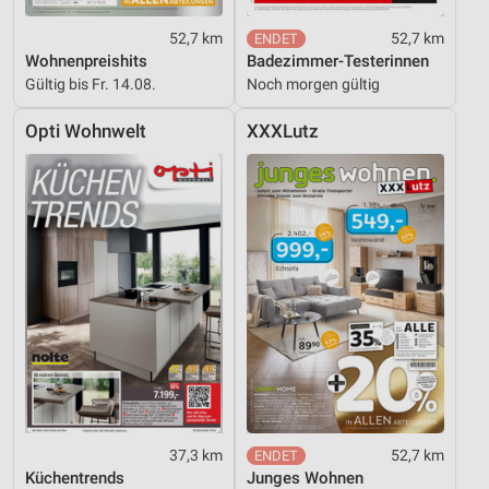
52,7 km
52,7 km
Wohnenpreishits
Badezimmer-Testerinnen
Gültig bis Fr. 14.08.
Noch morgen gültig
Opti Wohnwelt
XXXLutz
37,3 km
52,7 km
Küchentrends
Junges Wohnen