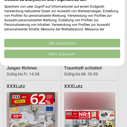
Speichern von oder Zugriff auf Informationen auf einem Endgerät.
Verwendung reduzierter Daten zur Auswahl von Werbeanzeigen. Erstellung
von Profilen für personalisierte Werbung. Verwendung von Profilen zur
Auswahl personalisierter Werbung. Erstellung von Profilen zur
Personalisierung von Inhalten. Verwendung von Profilen zur Auswahl
personalisierter Inhalte. Messung der Werbeleistung. Messung der
Performance von Inhalten. Analyse von Zielgruppen durch Statistiken oder
Kombinationen von Daten aus verschiedenen Quellen. Entwicklung und
Verbesserung der Angebote. Verwendung reduzierter Daten zur Auswahl
Alle akzeptieren
von Inhalten.
Daten können außerhalb der Europäischen Union weitergegeben und in die
Nein, anpassen
USA gesendet werden.
52,7 km
37,3 km
Ihre Einwilligung und die cookie Richtlinie gelten ausschließlich für diese
Website/App.
Junges Wohnen
Traumhaft schlafen!
Gültig bis Fr. 14.08.
Gültig bis Mi. 30.09.
Partnerliste anzeigen (1 IAB-Anbieter)
Wir nutzen Ihre Daten für folgende Zwecke:
XXXLutz
XXXLutz
IAB-Verarbeitungszwecke:
Speichern von oder Zugriff auf Informationen
auf einem Endgerät
Verwendung reduzierter Daten zur Auswahl von
Werbeanzeigen