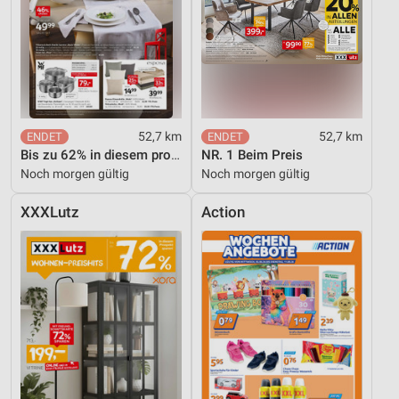
Erstellung von Profilen für personalisierte
Werbung
Verwendung von Profilen zur Auswahl
personalisierter Werbung
Erstellung von Profilen zur Personalisierung
von Inhalten
52,7 km
52,7 km
Bis zu 62% in diesem prospekt
NR. 1 Beim Preis
Verwendung von Profilen zur Auswahl
Noch morgen gültig
Noch morgen gültig
personalisierter Inhalte
XXXLutz
Action
Messung der Werbeleistung
Messung der Performance von Inhalten
Analyse von Zielgruppen durch Statistiken oder
Kombinationen von Daten aus verschiedenen
Quellen
Entwicklung und Verbesserung der Angebote
Verwendung reduzierter Daten zur Auswahl von