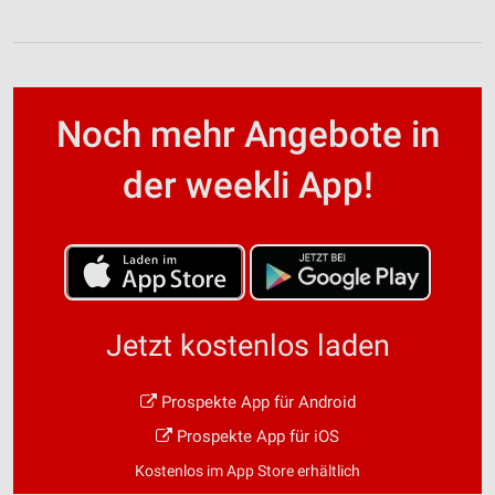
Noch mehr Angebote in
der weekli App!
Jetzt kostenlos laden
Prospekte App für Android
Prospekte App für iOS
Kostenlos im App Store erhältlich