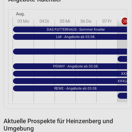
Aug.
03
Mo
04
Di
05
Mi
06
Do
07
Fr
08
S
DAS FUTTERHAUS - Sommer Knaller
Lidl - Angebote ab 03.08.
PENNY - Angebote ab 03.08.
XXXLut
XXXLutz 
REWE - Angebote ab 03.08.
Aktuelle Prospekte für Heinzenberg und
Umgebung