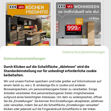
Datenschutzbestimmungen
Datenschutzeinstellungen
Durch Klicken auf die Schaltfläche „Ablehnen“ wird die
58 km
58 km
Standardeinstellung nur für unbedingt erforderliche cookie
beibehalten.
Küchen Preishits!
Wohnideen so individuell wie du!
Gültig bis Fr. 21.08.
Gültig bis Fr. 14.08.
Wir und unsere Partner speichern und/oder greifen auf Informationen auf
einem Gerät zu, wie z. B. eindeutige IDs in cookie und anderen
Browserspeichern, um personenbezogene Daten zu verarbeiten. Einige
XXXLutz
XXXLutz
Anbieter verarbeiten Ihre personenbezogenen Daten möglicherweise
aufgrund eines berechtigten Interesses. Um dem zu widersprechen, öffnen
Sie die „Einstellungen“. Sie können Ihre Einstellungen akzeptieren, ablehnen
oder verwalten, indem Sie auf die Schaltfläche „Einstellungen verwalten“
klicken oder jederzeit auf die Fingerabdruck-Schaltfläche in der linken