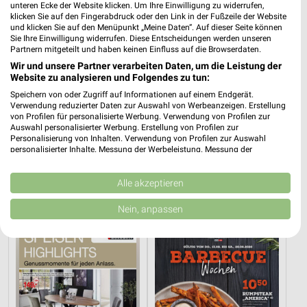
unteren Ecke der Website klicken. Um Ihre Einwilligung zu widerrufen,
klicken Sie auf den Fingerabdruck oder den Link in der Fußzeile der Website
und klicken Sie auf den Menüpunkt „Meine Daten“. Auf dieser Seite können
Sie Ihre Einwilligung widerrufen. Diese Entscheidungen werden unseren
Partnern mitgeteilt und haben keinen Einfluss auf die Browserdaten.
Wir und unsere Partner verarbeiten Daten, um die Leistung der
Website zu analysieren und Folgendes zu tun:
Speichern von oder Zugriff auf Informationen auf einem Endgerät.
Verwendung reduzierter Daten zur Auswahl von Werbeanzeigen. Erstellung
von Profilen für personalisierte Werbung. Verwendung von Profilen zur
Auswahl personalisierter Werbung. Erstellung von Profilen zur
Personalisierung von Inhalten. Verwendung von Profilen zur Auswahl
personalisierter Inhalte. Messung der Werbeleistung. Messung der
58 km
58 km
Performance von Inhalten. Analyse von Zielgruppen durch Statistiken oder
Gartenmöbel-Abverkauf
Musterring
Kombinationen von Daten aus verschiedenen Quellen. Entwicklung und
Gültig bis Fr. 28.08.
Gültig bis Fr. 14.08.
Verbesserung der Angebote. Verwendung reduzierter Daten zur Auswahl
Alle akzeptieren
von Inhalten.
Daten können außerhalb der Europäischen Union weitergegeben und in die
Opti Wohnwelt
XXXLutz
Nein, anpassen
USA gesendet werden.
Ihre Einwilligung und die cookie Richtlinie gelten ausschließlich für diese
Website/App.
Partnerliste anzeigen (1 IAB-Anbieter)
Wir nutzen Ihre Daten für folgende Zwecke:
IAB-Verarbeitungszwecke: