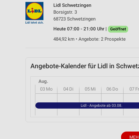
Lidl Schwetzingen
Borsigstr. 3
68723 Schwetzingen
Heute 07:00 - 21:00 Uhr |
Geöffnet
484,92 km • Angebote: 2 Prospekte
Angebote-Kalender für Lidl in Schw
Aug.
03
Mo
04
Di
05
Mi
06
Do
07
F
Lidl - Angebote ab 03.08.
MEH