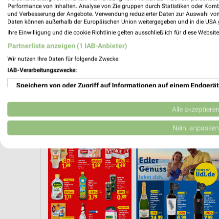
Performance von Inhalten. Analyse von Zielgruppen durch Statistiken oder Kom
und Verbesserung der Angebote. Verwendung reduzierter Daten zur Auswahl von
Daten können außerhalb der Europäischen Union weitergegeben und in die USA 
Ihre Einwilligung und die cookie Richtlinie gelten ausschließlich für diese Websit
Partnerliste anzeigen (1 IAB-Anbieter)
Wir nutzen Ihre Daten für folgende Zwecke:
IAB-Verarbeitungszwecke:
Speichern von oder Zugriff auf Informationen auf einem Endgerät
Verwendung reduzierter Daten zur Auswahl von Werbeanzeigen
Alle akzeptiere
ELZEUG
WEIN
ANGEBOTE AB FREITAG
BLUMEN
HANDY & SM
Erstellung von Profilen für personalisierte Werbung
Nein, anpassen
Verwendung von Profilen zur Auswahl personalisierter Werbung
Erstellung von Profilen zur Personalisierung von Inhalten
Verwendung von Profilen zur Auswahl personalisierter Inhalte
Messung der Werbeleistung