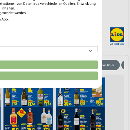
binationen von Daten aus verschiedenen Quellen. Entwicklung
 Inhalten.
gesendet werden.
e/App.
n
ARTPHONE
FAHRRAD
FLEISCH & WURST
FÜR HEIMWERKER
A