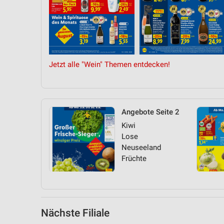
Messung der Performance von Inhalten
Analyse von Zielgruppen durch Statistiken oder Kombinationen 
Quellen
Entwicklung und Verbesserung der Angebote
Jetzt alle "Wein" Themen entdecken!
Verwendung reduzierter Daten zur Auswahl von Inhalten
IAB-Besonderheiten:
Verwendung genauer Standortdaten
Angebote Seite 2
Kiwi
Geräte anhand von aktiv angeforderten Informationen identifizie
Lose
Nicht-IAB-Verarbeitungszwecke:
Neuseeland
Früchte
Notwendig
Performance
Funktional
Nächste Filiale
Werbung