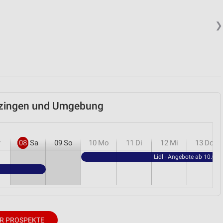
❯
etzingen und Umgebung
r
08
Sa
09
So
10
Mo
11
Di
12
Mi
13
Do
Lidl - Angebote ab 10.08.
R PROSPEKTE