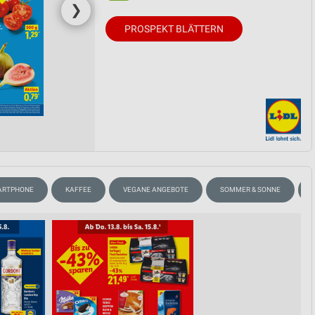
❯
PROSPEKT BLÄTTERN
ARTPHONE
KAFFEE
VEGANE ANGEBOTE
SOMMER & SONNE