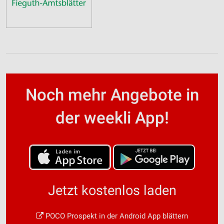
Noch mehr Angebote in
der weekli App!
Jetzt kostenlos laden
POCO Prospekt in der Android App blättern