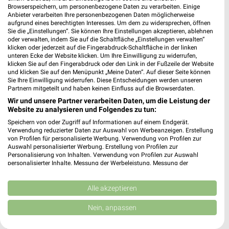
Discounter Angebote und Prospekte für
Browserspeichern, um personenbezogene Daten zu verarbeiten. Einige
Schwarzheide
Anbieter verarbeiten Ihre personenbezogenen Daten möglicherweise
aufgrund eines berechtigten Interesses. Um dem zu widersprechen, öffnen
Sie die „Einstellungen“. Sie können Ihre Einstellungen akzeptieren, ablehnen
18 Prospekte
oder verwalten, indem Sie auf die Schaltfläche „Einstellungen verwalten“
klicken oder jederzeit auf die Fingerabdruck-Schaltfläche in der linken
NORMA
Lidl
unteren Ecke der Website klicken. Um Ihre Einwilligung zu widerrufen,
klicken Sie auf den Fingerabdruck oder den Link in der Fußzeile der Website
und klicken Sie auf den Menüpunkt „Meine Daten“. Auf dieser Seite können
Sie Ihre Einwilligung widerrufen. Diese Entscheidungen werden unseren
Partnern mitgeteilt und haben keinen Einfluss auf die Browserdaten.
Wir und unsere Partner verarbeiten Daten, um die Leistung der
Website zu analysieren und Folgendes zu tun:
Speichern von oder Zugriff auf Informationen auf einem Endgerät.
Verwendung reduzierter Daten zur Auswahl von Werbeanzeigen. Erstellung
von Profilen für personalisierte Werbung. Verwendung von Profilen zur
Auswahl personalisierter Werbung. Erstellung von Profilen zur
Personalisierung von Inhalten. Verwendung von Profilen zur Auswahl
personalisierter Inhalte. Messung der Werbeleistung. Messung der
Performance von Inhalten. Analyse von Zielgruppen durch Statistiken oder
Kombinationen von Daten aus verschiedenen Quellen. Entwicklung und
Verbesserung der Angebote. Verwendung reduzierter Daten zur Auswahl
Alle akzeptieren
von Inhalten.
Daten können außerhalb der Europäischen Union weitergegeben und in die
Nein, anpassen
7,4 km
1,9 km
USA gesendet werden.
Angebote ab 03.08.
Angebote ab 10.08.
Ihre Einwilligung und die cookie Richtlinie gelten ausschließlich für diese