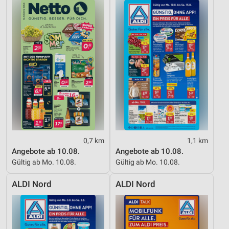
Messung der Werbeleistung
Messung der Performance von Inhalten
Analyse von Zielgruppen durch Statistiken oder
Kombinationen von Daten aus verschiedenen
Quellen
Entwicklung und Verbesserung der Angebote
Verwendung reduzierter Daten zur Auswahl von
Inhalten
IAB-Besonderheiten:
0,7 km
1,1 km
Verwendung genauer Standortdaten
Angebote ab 10.08.
Angebote ab 10.08.
Gültig ab Mo. 10.08.
Gültig ab Mo. 10.08.
Geräte anhand von aktiv angeforderten
Informationen identifizieren
ALDI Nord
ALDI Nord
Nicht-IAB-Verarbeitungszwecke:
Notwendig