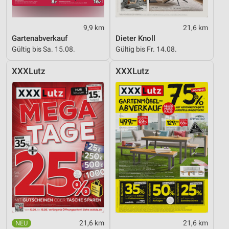
Erstellung von Profilen für personalisierte
Werbung
9,9 km
21,6 km
Gartenabverkauf
Dieter Knoll
Verwendung von Profilen zur Auswahl
Gültig bis Sa. 15.08.
Gültig bis Fr. 14.08.
personalisierter Werbung
XXXLutz
XXXLutz
Erstellung von Profilen zur Personalisierung
von Inhalten
Verwendung von Profilen zur Auswahl
personalisierter Inhalte
Messung der Werbeleistung
Messung der Performance von Inhalten
Analyse von Zielgruppen durch Statistiken oder
Kombinationen von Daten aus verschiedenen
Quellen
Entwicklung und Verbesserung der Angebote
21,6 km
21,6 km