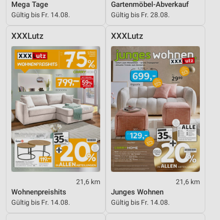
Mega Tage
Gartenmöbel-Abverkauf
Verwendung reduzierter Daten zur Auswahl von
Inhalten
Gültig bis Fr. 14.08.
Gültig bis Fr. 28.08.
IAB-Besonderheiten:
XXXLutz
XXXLutz
Verwendung genauer Standortdaten
Geräte anhand von aktiv angeforderten
Informationen identifizieren
Nicht-IAB-Verarbeitungszwecke:
Notwendig
Performance
Funktional
Werbung
21,6 km
21,6 km
Wohnenpreishits
Junges Wohnen
Gültig bis Fr. 14.08.
Gültig bis Fr. 14.08.