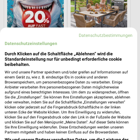
Datenschutzbestimmungen
Datenschutzeinstellungen
Durch Klicken auf die Schaltfläche „Ablehnen“ wird die
9,8 km
9,8 km
Standardeinstellung nur für unbedingt erforderliche cookie
Angebote ab 03.08.
Gartenmöbel 2026
beibehalten.
Noch heute gültig
Gültig 2026
Wir und unsere Partner speichern und/oder greifen auf Informationen auf
einem Gerät zu, wie z. B. eindeutige IDs in cookie und anderen
Browserspeichern, um personenbezogene Daten zu verarbeiten. Einige
porta
JYSK
Anbieter verarbeiten Ihre personenbezogenen Daten möglicherweise
aufgrund eines berechtigten Interesses. Um dem zu widersprechen, öffnen
Sie die „Einstellungen“. Sie können Ihre Einstellungen akzeptieren, ablehnen
oder verwalten, indem Sie auf die Schaltfläche „Einstellungen verwalten“
klicken oder jederzeit auf die Fingerabdruck-Schaltfläche in der linken
unteren Ecke der Website klicken. Um Ihre Einwilligung zu widerrufen,
klicken Sie auf den Fingerabdruck oder den Link in der Fußzeile der Website
und klicken Sie auf den Menüpunkt „Meine Daten“. Auf dieser Seite können
Sie Ihre Einwilligung widerrufen. Diese Entscheidungen werden unseren
Partnern mitgeteilt und haben keinen Einfluss auf die Browserdaten.
Wir und unsere Partner verarbeiten Daten, um die Leistung der