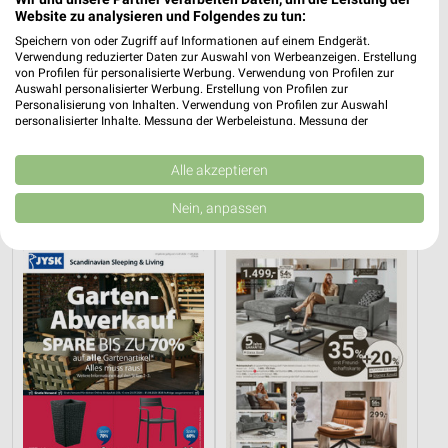
Website zu analysieren und Folgendes zu tun:
Speichern von oder Zugriff auf Informationen auf einem Endgerät.
Verwendung reduzierter Daten zur Auswahl von Werbeanzeigen. Erstellung
von Profilen für personalisierte Werbung. Verwendung von Profilen zur
Auswahl personalisierter Werbung. Erstellung von Profilen zur
Personalisierung von Inhalten. Verwendung von Profilen zur Auswahl
9,8 km
9,9 km
personalisierter Inhalte. Messung der Werbeleistung. Messung der
Performance von Inhalten. Analyse von Zielgruppen durch Statistiken oder
Super Sale
Spare bis zu 70%
Kombinationen von Daten aus verschiedenen Quellen. Entwicklung und
Gültig bis Sa. 22.08.
Gültig bis Sa. 15.08.
Verbesserung der Angebote. Verwendung reduzierter Daten zur Auswahl
Alle akzeptieren
von Inhalten.
Daten können außerhalb der Europäischen Union weitergegeben und in die
JYSK
XXXLutz
Nein, anpassen
USA gesendet werden.
Ihre Einwilligung und die cookie Richtlinie gelten ausschließlich für diese
Website/App.
Partnerliste anzeigen (1 IAB-Anbieter)
Wir nutzen Ihre Daten für folgende Zwecke:
IAB-Verarbeitungszwecke:
Speichern von oder Zugriff auf Informationen
auf einem Endgerät
Verwendung reduzierter Daten zur Auswahl von
Werbeanzeigen