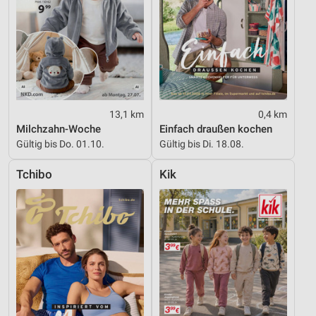
Verwendung von Profilen zur Auswahl
personalisierter Werbung
Erstellung von Profilen zur Personalisierung
von Inhalten
Verwendung von Profilen zur Auswahl
personalisierter Inhalte
13,1 km
0,4 km
Milchzahn-Woche
Einfach draußen kochen
Messung der Werbeleistung
Gültig bis Do. 01.10.
Gültig bis Di. 18.08.
Messung der Performance von Inhalten
Tchibo
Kik
Analyse von Zielgruppen durch Statistiken oder
Kombinationen von Daten aus verschiedenen
Quellen
Entwicklung und Verbesserung der Angebote
Verwendung reduzierter Daten zur Auswahl von
Inhalten
IAB-Besonderheiten: