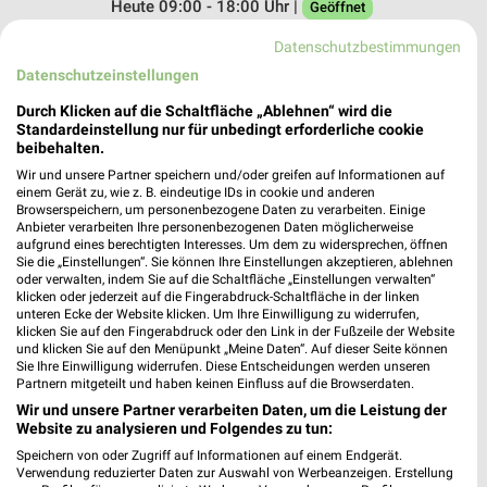
Heute 09:00 - 18:00 Uhr |
Geöffnet
37,56 km
Datenschutzbestimmungen
Datenschutzeinstellungen
Durch Klicken auf die Schaltfläche „Ablehnen“ wird die
Standardeinstellung nur für unbedingt erforderliche cookie
beibehalten.
Wir und unsere Partner speichern und/oder greifen auf Informationen auf
einem Gerät zu, wie z. B. eindeutige IDs in cookie und anderen
Browserspeichern, um personenbezogene Daten zu verarbeiten. Einige
Anbieter verarbeiten Ihre personenbezogenen Daten möglicherweise
aufgrund eines berechtigten Interesses. Um dem zu widersprechen, öffnen
Sie die „Einstellungen“. Sie können Ihre Einstellungen akzeptieren, ablehnen
oder verwalten, indem Sie auf die Schaltfläche „Einstellungen verwalten“
klicken oder jederzeit auf die Fingerabdruck-Schaltfläche in der linken
unteren Ecke der Website klicken. Um Ihre Einwilligung zu widerrufen,
klicken Sie auf den Fingerabdruck oder den Link in der Fußzeile der Website
und klicken Sie auf den Menüpunkt „Meine Daten“. Auf dieser Seite können
Sie Ihre Einwilligung widerrufen. Diese Entscheidungen werden unseren
Partnern mitgeteilt und haben keinen Einfluss auf die Browserdaten.
Wir und unsere Partner verarbeiten Daten, um die Leistung der
Website zu analysieren und Folgendes zu tun:
Speichern von oder Zugriff auf Informationen auf einem Endgerät.
Adresse, Öffnungszeiten und Entfernung für
Verwendung reduzierter Daten zur Auswahl von Werbeanzeigen. Erstellung