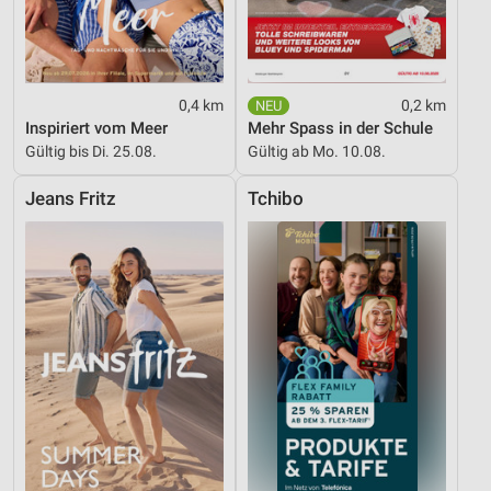
Verwendung genauer Standortdaten
Geräte anhand von aktiv angeforderten
Informationen identifizieren
0,4 km
0,2 km
Nicht-IAB-Verarbeitungszwecke:
Inspiriert vom Meer
Mehr Spass in der Schule
Gültig bis Di. 25.08.
Gültig ab Mo. 10.08.
Notwendig
Jeans Fritz
Tchibo
Performance
Funktional
Werbung