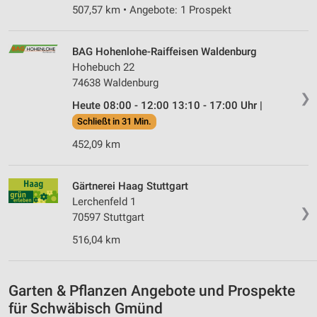
507,57 km • Angebote: 1 Prospekt
personalisierter Inhalte
Messung der Werbeleistung
BAG Hohenlohe-Raiffeisen Waldenburg
Hohebuch 22
Messung der Performance von Inhalten
74638 Waldenburg
❯
Analyse von Zielgruppen durch Statistiken oder
Heute 08:00 - 12:00 13:10 - 17:00 Uhr |
Kombinationen von Daten aus verschiedenen
Schließt in 31 Min.
Quellen
452,09 km
Entwicklung und Verbesserung der Angebote
Verwendung reduzierter Daten zur Auswahl von
Gärtnerei Haag Stuttgart
Inhalten
Lerchenfeld 1
❯
IAB-Besonderheiten:
70597 Stuttgart
Verwendung genauer Standortdaten
516,04 km
Geräte anhand von aktiv angeforderten
Informationen identifizieren
Garten & Pflanzen Angebote und Prospekte
Nicht-IAB-Verarbeitungszwecke:
für Schwäbisch Gmünd