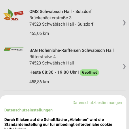
OMS Schwäbisch Hall - Sulzdorf
Brückenäckerstraße 3
❯
74523 Schwäbisch Hall - Sulzdorf
455,06 km
BAG Hohenlohe-Raiffeisen Schwäbisch Hall
Ritterstraße 4
74523 Schwäbisch Hall
❯
Heute 08:30 - 19:00 Uhr |
Geöffnet
458,86 km
BAG Hohenlohe-Raiffeisen Schwäbisch Hall-
Datenschutzbestimmungen
Hessental
Datenschutzeinstellungen
Schmollerstraße 9
74523 Schwäbisch Hall-Hessental
Durch Klicken auf die Schaltfläche „Ablehnen“ wird die
❯
Standardeinstellung nur für unbedingt erforderliche cookie
Heute 08:00 - 12:00 13:10 - 17:00 Uhr |