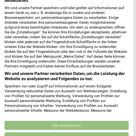
beibehalten.
Schließt in 31 Min.
Wir und unsere Partner speichern und/oder greifen auf Informationen auf
einem Gerät zu, wie z. B. eindeutige IDs in cookie und anderen
456,54 km
Browserspeichern, um personenbezogene Daten zu verarbeiten. Einige
Anbieter verarbeiten Ihre personenbezogenen Daten möglicherweise
aufgrund eines berechtigten Interesses. Um dem zu widersprechen, öffnen
Dehner Markt Schwäbisch Hall
Sie die „Einstellungen“. Sie können Ihre Einstellungen akzeptieren, ablehnen
oder verwalten, indem Sie auf die Schaltfläche „Einstellungen verwalten“
Raiffeisenstr. 28
klicken oder jederzeit auf die Fingerabdruck-Schaltfläche in der linken
74523 Schwäbisch Hall
unteren Ecke der Website klicken. Um Ihre Einwilligung zu widerrufen,
❯
klicken Sie auf den Fingerabdruck oder den Link in der Fußzeile der Website
Heute 09:00 - 19:00 Uhr |
Geöffnet
und klicken Sie auf den Menüpunkt „Meine Daten“. Auf dieser Seite können
Sie Ihre Einwilligung widerrufen. Diese Entscheidungen werden unseren
456,09 km • Angebote: 1 Prospekt
Partnern mitgeteilt und haben keinen Einfluss auf die Browserdaten.
Wir und unsere Partner verarbeiten Daten, um die Leistung der
Website zu analysieren und Folgendes zu tun:
Pflanzen-Kölle Fellbach
Speichern von oder Zugriff auf Informationen auf einem Endgerät.
Stuttgarter Straße 59
Verwendung reduzierter Daten zur Auswahl von Werbeanzeigen. Erstellung
von Profilen für personalisierte Werbung. Verwendung von Profilen zur
70734 Fellbach
❯
Auswahl personalisierter Werbung. Erstellung von Profilen zur
Personalisierung von Inhalten. Verwendung von Profilen zur Auswahl
Heute 09:00 - 19:00 Uhr |
Geöffnet
personalisierter Inhalte. Messung der Werbeleistung. Messung der
Performance von Inhalten. Analyse von Zielgruppen durch Statistiken oder
504,76 km • Angebote: 2 Prospekte
Kombinationen von Daten aus verschiedenen Quellen. Entwicklung und
Verbesserung der Angebote. Verwendung reduzierter Daten zur Auswahl
Alle akzeptieren
von Inhalten.
BAG Hohenlohe-Raiffeisen Ilshofen
Daten können außerhalb der Europäischen Union weitergegeben und in die