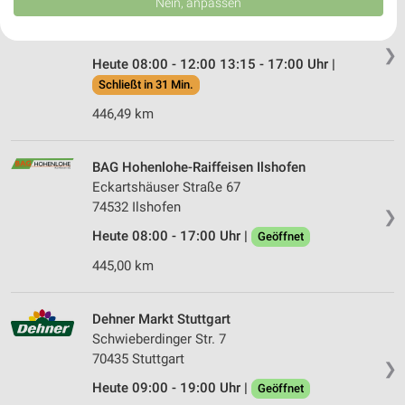
Nein, anpassen
USA gesendet werden.
Raiffeisenstraße 4
Ihre Einwilligung und die cookie Richtlinie gelten ausschließlich für diese
74532 Ilshofen
Website/App.
❯
Heute 08:00 - 12:00 13:15 - 17:00 Uhr |
Partnerliste anzeigen (1 IAB-Anbieter)
Schließt in 31 Min.
Wir nutzen Ihre Daten für folgende Zwecke:
446,49 km
IAB-Verarbeitungszwecke:
Speichern von oder Zugriff auf Informationen
auf einem Endgerät
BAG Hohenlohe-Raiffeisen Ilshofen
Eckartshäuser Straße 67
Verwendung reduzierter Daten zur Auswahl von
74532 Ilshofen
Werbeanzeigen
❯
Heute 08:00 - 17:00 Uhr |
Geöffnet
Erstellung von Profilen für personalisierte
Werbung
445,00 km
Verwendung von Profilen zur Auswahl
personalisierter Werbung
Dehner Markt Stuttgart
Schwieberdinger Str. 7
Erstellung von Profilen zur Personalisierung
70435 Stuttgart
❯
von Inhalten
Heute 09:00 - 19:00 Uhr |
Geöffnet
Verwendung von Profilen zur Auswahl