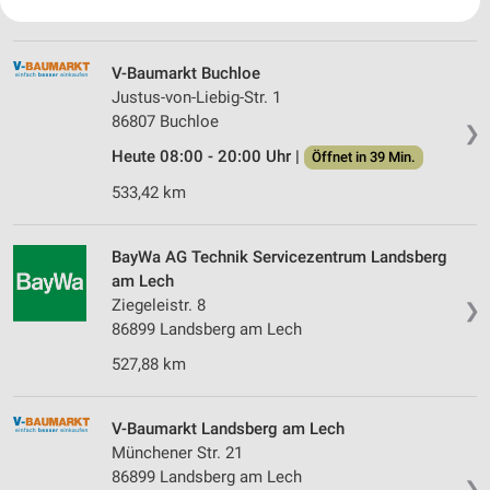
543,30 km
Ihre Einwilligung und die cookie Richtlinie gelten ausschließlich für diese
Website/App.
Partnerliste anzeigen (1 IAB-Anbieter)
V-Baumarkt Buchloe
Wir nutzen Ihre Daten für folgende Zwecke:
Justus-von-Liebig-Str. 1
IAB-Verarbeitungszwecke:
86807 Buchloe
❯
Speichern von oder Zugriff auf Informationen
Heute 08:00 - 20:00 Uhr |
Öffnet in 39 Min.
auf einem Endgerät
533,42 km
Verwendung reduzierter Daten zur Auswahl von
Werbeanzeigen
BayWa AG Technik Servicezentrum Landsberg
Erstellung von Profilen für personalisierte
am Lech
Werbung
Ziegeleistr. 8
❯
86899 Landsberg am Lech
Verwendung von Profilen zur Auswahl
personalisierter Werbung
527,88 km
Erstellung von Profilen zur Personalisierung
von Inhalten
V-Baumarkt Landsberg am Lech
Münchener Str. 21
Verwendung von Profilen zur Auswahl
86899 Landsberg am Lech
personalisierter Inhalte
❯