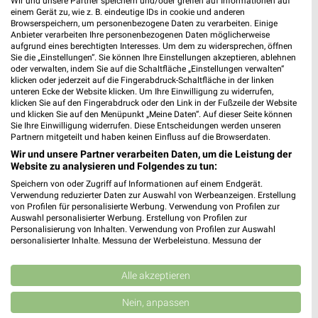
Wir und unsere Partner speichern und/oder greifen auf Informationen auf
533,97 km
einem Gerät zu, wie z. B. eindeutige IDs in cookie und anderen
Browserspeichern, um personenbezogene Daten zu verarbeiten. Einige
Anbieter verarbeiten Ihre personenbezogenen Daten möglicherweise
aufgrund eines berechtigten Interesses. Um dem zu widersprechen, öffnen
BayWa AG Energie Tankstelle Buchloe
Sie die „Einstellungen“. Sie können Ihre Einstellungen akzeptieren, ablehnen
oder verwalten, indem Sie auf die Schaltfläche „Einstellungen verwalten“
Von-Bollstatt-Str. 10
❯
klicken oder jederzeit auf die Fingerabdruck-Schaltfläche in der linken
86807 Buchloe
unteren Ecke der Website klicken. Um Ihre Einwilligung zu widerrufen,
klicken Sie auf den Fingerabdruck oder den Link in der Fußzeile der Website
534,57 km
und klicken Sie auf den Menüpunkt „Meine Daten“. Auf dieser Seite können
Sie Ihre Einwilligung widerrufen. Diese Entscheidungen werden unseren
Partnern mitgeteilt und haben keinen Einfluss auf die Browserdaten.
BayWa AG Baustoffe Weilheim i. OB
Wir und unsere Partner verarbeiten Daten, um die Leistung der
Münchener Str. 55
Website zu analysieren und Folgendes zu tun:
❯
82362 Weilheim i. OB
Speichern von oder Zugriff auf Informationen auf einem Endgerät.
Verwendung reduzierter Daten zur Auswahl von Werbeanzeigen. Erstellung
543,71 km
von Profilen für personalisierte Werbung. Verwendung von Profilen zur
Auswahl personalisierter Werbung. Erstellung von Profilen zur
Personalisierung von Inhalten. Verwendung von Profilen zur Auswahl
personalisierter Inhalte. Messung der Werbeleistung. Messung der
hagebaumarkt Weilheim
Performance von Inhalten. Analyse von Zielgruppen durch Statistiken oder
Münchener Str. 63
Kombinationen von Daten aus verschiedenen Quellen. Entwicklung und
Verbesserung der Angebote. Verwendung reduzierter Daten zur Auswahl
Alle akzeptieren
82362 Weilheim
❯
von Inhalten.
Daten können außerhalb der Europäischen Union weitergegeben und in die
Heute 08:30 - 19:30 Uhr |
Geschlossen
Nein, anpassen
USA gesendet werden.