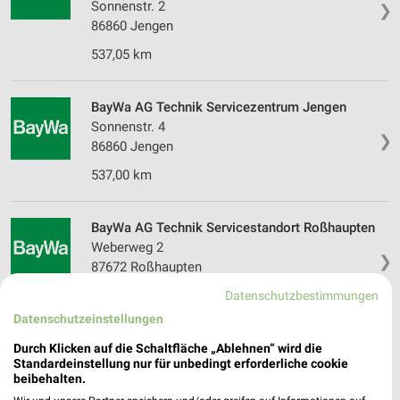
Sonnenstr. 2
❯
86860 Jengen
537,05 km
BayWa AG Technik Servicezentrum Jengen
Sonnenstr. 4
❯
86860 Jengen
537,00 km
BayWa AG Technik Servicestandort Roßhaupten
Weberweg 2
❯
87672 Roßhaupten
573,78 km
Datenschutzbestimmungen
Datenschutzeinstellungen
BayWa Haustechnik GmbH Buchloe
Durch Klicken auf die Schaltfläche „Ablehnen“ wird die
Standardeinstellung nur für unbedingt erforderliche cookie
Alpina-Ring 12
beibehalten.
❯
86807 Buchloe