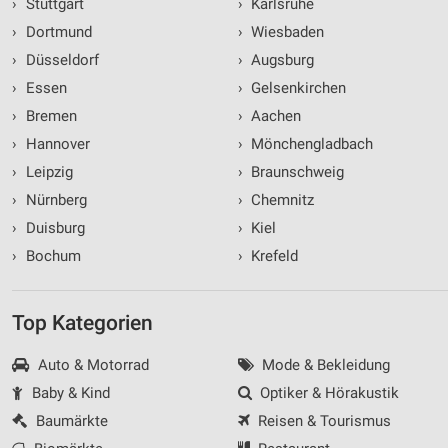
›
Stuttgart
›
Karlsruhe
›
Dortmund
›
Wiesbaden
›
Düsseldorf
›
Augsburg
›
Essen
›
Gelsenkirchen
›
Bremen
›
Aachen
›
Hannover
›
Mönchengladbach
›
Leipzig
›
Braunschweig
›
Nürnberg
›
Chemnitz
›
Duisburg
›
Kiel
›
Bochum
›
Krefeld
Top Kategorien
Auto & Motorrad
Mode & Bekleidung
Baby & Kind
Optiker & Hörakustik
Baumärkte
Reisen & Tourismus