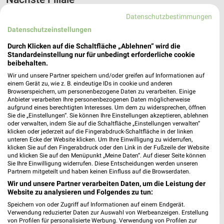
Datenschutzbestimmungen
NORMA Schwaan
Datenschutzeinstellungen
Güstrower Str. 78 b
❯
18258 Schwaan
Durch Klicken auf die Schaltfläche „Ablehnen“ wird die
Standardeinstellung nur für unbedingt erforderliche cookie
Heute 08:00 - 20:00 Uhr |
Geöffnet
beibehalten.
179,31 km • Angebote: 5 Prospekte
Wir und unsere Partner speichern und/oder greifen auf Informationen auf
einem Gerät zu, wie z. B. eindeutige IDs in cookie und anderen
Browserspeichern, um personenbezogene Daten zu verarbeiten. Einige
Anbieter verarbeiten Ihre personenbezogenen Daten möglicherweise
aufgrund eines berechtigten Interesses. Um dem zu widersprechen, öffnen
Sie die „Einstellungen“. Sie können Ihre Einstellungen akzeptieren, ablehnen
oder verwalten, indem Sie auf die Schaltfläche „Einstellungen verwalten“
klicken oder jederzeit auf die Fingerabdruck-Schaltfläche in der linken
unteren Ecke der Website klicken. Um Ihre Einwilligung zu widerrufen,
klicken Sie auf den Fingerabdruck oder den Link in der Fußzeile der Website
und klicken Sie auf den Menüpunkt „Meine Daten“. Auf dieser Seite können
Sie Ihre Einwilligung widerrufen. Diese Entscheidungen werden unseren
Partnern mitgeteilt und haben keinen Einfluss auf die Browserdaten.
Wir und unsere Partner verarbeiten Daten, um die Leistung der
Website zu analysieren und Folgendes zu tun:
❯
Speichern von oder Zugriff auf Informationen auf einem Endgerät.
Verwendung reduzierter Daten zur Auswahl von Werbeanzeigen. Erstellung
von Profilen für personalisierte Werbung. Verwendung von Profilen zur