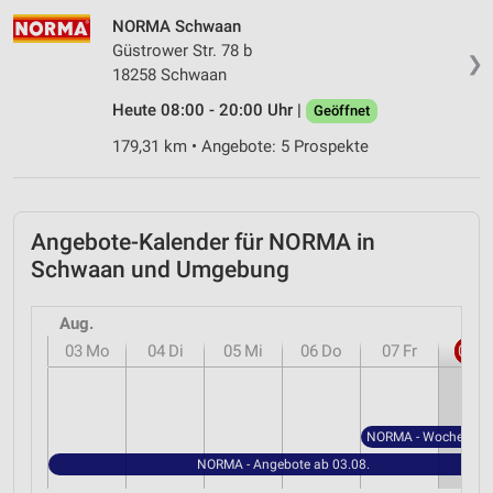
Verwendung genauer Standortdaten
NORMA Schwaan
Güstrower Str. 78 b
Geräte anhand von aktiv angeforderten
❯
18258 Schwaan
Informationen identifizieren
Heute 08:00 - 20:00 Uhr |
Geöffnet
Nicht-IAB-Verarbeitungszwecke:
179,31 km • Angebote: 5 Prospekte
Notwendig
Performance
Angebote-Kalender für NORMA in
Funktional
Schwaan und Umgebung
Werbung
Aug.
03
Mo
04
Di
05
Mi
06
Do
07
Fr
08
S
NORMA - Angebote ab 03.08.