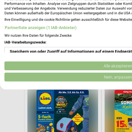
Performance von Inhalten. Analyse von Zielgruppen durch Statistiken oder Kom
und Verbesserung der Angebote. Verwendung reduzierter Daten zur Auswahl von
Daten können außerhalb der Europäischen Union weitergegeben und in die USA 
Ihre Einwilligung und die cookie Richtlinie gelten ausschließlich für diese Websit
Partnerliste anzeigen (1 IAB-Anbieter)
Wir nutzen Ihre Daten für folgende Zwecke:
IAB-Verarbeitungszwecke:
Speichern von oder Zugriff auf Informationen auf einem Endgerät
Aktuelle Prospekte für Rostock und 
Verwendung reduzierter Daten zur Auswahl von Werbeanzeigen
Alle akzeptiere
21 Prospekte
Erstellung von Profilen für personalisierte Werbung
Nein, anpassen
Lidl
DAS FUTTE
Verwendung von Profilen zur Auswahl personalisierter Werbung
Erstellung von Profilen zur Personalisierung von Inhalten
Verwendung von Profilen zur Auswahl personalisierter Inhalte
Messung der Werbeleistung