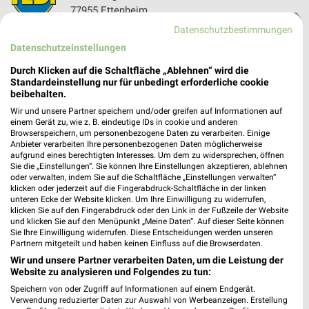
77955 Ettenheim
❯
Datenschutzbestimmungen
Heute 09:00 - 20:00 Uhr |
Geöffnet
Datenschutzeinstellungen
611,80 km
Durch Klicken auf die Schaltfläche „Ablehnen“ wird die
Standardeinstellung nur für unbedingt erforderliche cookie
beibehalten.
Tedi Lichtenau
Im Gewerbegebiet 45
Wir und unsere Partner speichern und/oder greifen auf Informationen auf
einem Gerät zu, wie z. B. eindeutige IDs in cookie und anderen
77839 Lichtenau
❯
Browserspeichern, um personenbezogene Daten zu verarbeiten. Einige
Anbieter verarbeiten Ihre personenbezogenen Daten möglicherweise
Heute 09:00 - 19:00 Uhr |
Geöffnet
aufgrund eines berechtigten Interesses. Um dem zu widersprechen, öffnen
Sie die „Einstellungen“. Sie können Ihre Einstellungen akzeptieren, ablehnen
569,05 km
oder verwalten, indem Sie auf die Schaltfläche „Einstellungen verwalten“
klicken oder jederzeit auf die Fingerabdruck-Schaltfläche in der linken
unteren Ecke der Website klicken. Um Ihre Einwilligung zu widerrufen,
klicken Sie auf den Fingerabdruck oder den Link in der Fußzeile der Website
Tedi Kenzingen
und klicken Sie auf den Menüpunkt „Meine Daten“. Auf dieser Seite können
Weisweiler Str. 2
Sie Ihre Einwilligung widerrufen. Diese Entscheidungen werden unseren
79341 Kenzingen
Partnern mitgeteilt und haben keinen Einfluss auf die Browserdaten.
❯
Wir und unsere Partner verarbeiten Daten, um die Leistung der
Heute 09:00 - 20:00 Uhr |
Geöffnet
Website zu analysieren und Folgendes zu tun:
625,74 km
Speichern von oder Zugriff auf Informationen auf einem Endgerät.
Verwendung reduzierter Daten zur Auswahl von Werbeanzeigen. Erstellung