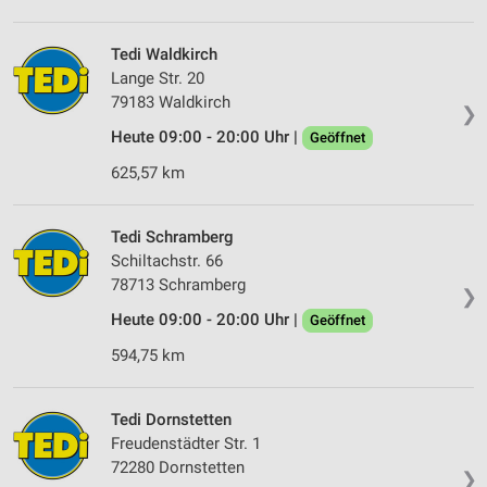
Verwendung von Profilen zur Auswahl
personalisierter Werbung
Tedi Waldkirch
Lange Str. 20
Erstellung von Profilen zur Personalisierung
von Inhalten
79183 Waldkirch
❯
Heute 09:00 - 20:00 Uhr |
Geöffnet
Verwendung von Profilen zur Auswahl
personalisierter Inhalte
625,57 km
Messung der Werbeleistung
Tedi Schramberg
Messung der Performance von Inhalten
Schiltachstr. 66
78713 Schramberg
❯
Analyse von Zielgruppen durch Statistiken oder
Kombinationen von Daten aus verschiedenen
Heute 09:00 - 20:00 Uhr |
Geöffnet
Quellen
594,75 km
Entwicklung und Verbesserung der Angebote
Tedi Dornstetten
Verwendung reduzierter Daten zur Auswahl von
Inhalten
Freudenstädter Str. 1
72280 Dornstetten
❯
IAB-Besonderheiten: