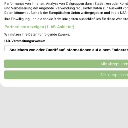
pitstop Wilhelmshaven
Performance von Inhalten. Analyse von Zielgruppen durch Statistiken oder Kom
und Verbesserung der Angebote. Verwendung reduzierter Daten zur Auswahl von
Gökerstr. 76- 80
Daten können außerhalb der Europäischen Union weitergegeben und in die USA 
26384 Wilhelmshaven
Ihre Einwilligung und die cookie Richtlinie gelten ausschließlich für diese Websit
Heute 08:00 - 18:00 Uhr |
Öffnet in 8 Min.
Partnerliste anzeigen (1 IAB-Anbieter)
370,40 km
Wir nutzen Ihre Daten für folgende Zwecke:
IAB-Verarbeitungszwecke:
Speichern von oder Zugriff auf Informationen auf einem Endgerät
A.T.U Aurich
Emder Straße 29
Verwendung reduzierter Daten zur Auswahl von Werbeanzeigen
26607 Aurich
Alle akzeptiere
Heute 08:00 - 17:00 Uhr |
Öffnet in 8 Min.
Erstellung von Profilen für personalisierte Werbung
Nein, anpassen
411,20 km
Verwendung von Profilen zur Auswahl personalisierter Werbung
Erstellung von Profilen zur Personalisierung von Inhalten
Verwendung von Profilen zur Auswahl personalisierter Inhalte
Messung der Werbeleistung