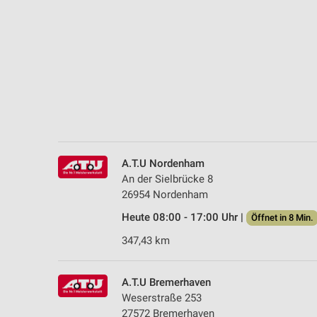
Messung der Performance von Inhalten
Analyse von Zielgruppen durch Statistiken oder Kombinationen 
Quellen
Entwicklung und Verbesserung der Angebote
Verwendung reduzierter Daten zur Auswahl von Inhalten
IAB-Besonderheiten:
Verwendung genauer Standortdaten
A.T.U Nordenham
An der Sielbrücke 8
Geräte anhand von aktiv angeforderten Informationen identifizie
26954 Nordenham
Nicht-IAB-Verarbeitungszwecke:
Heute 08:00 - 17:00 Uhr |
Öffnet in 8 Min.
Notwendig
347,43 km
Performance
A.T.U Bremerhaven
Funktional
Weserstraße 253
27572 Bremerhaven
Werbung