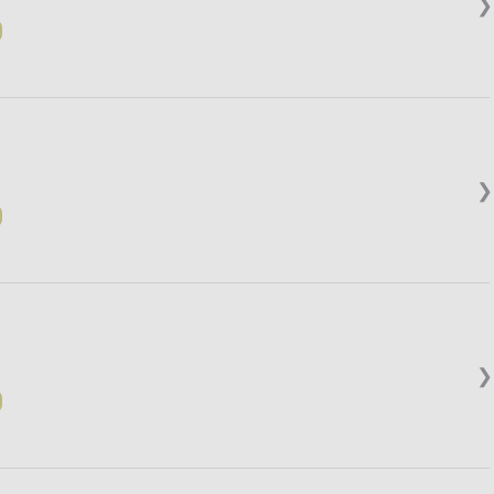
❯
❯
❯