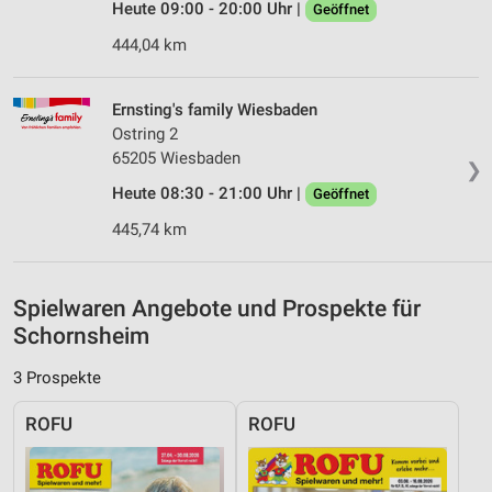
Heute 09:00 - 20:00 Uhr |
Geöffnet
Analyse von Zielgruppen durch Statistiken oder
Kombinationen von Daten aus verschiedenen
444,04 km
Quellen
Entwicklung und Verbesserung der Angebote
Ernsting's family Wiesbaden
Ostring 2
Verwendung reduzierter Daten zur Auswahl von
65205 Wiesbaden
Inhalten
❯
Heute 08:30 - 21:00 Uhr |
Geöffnet
IAB-Besonderheiten:
445,74 km
Verwendung genauer Standortdaten
Geräte anhand von aktiv angeforderten
Informationen identifizieren
Spielwaren Angebote und Prospekte für
Schornsheim
Nicht-IAB-Verarbeitungszwecke:
Notwendig
3 Prospekte
Performance
ROFU
ROFU
Funktional