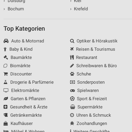
›
Duisburg
›
Kiel
›
Bochum
›
Krefeld
Top Kategorien
Auto & Motorrad
Optiker & Hörakustik
Baby & Kind
Reisen & Tourismus
Baumärkte
Restaurant
Biomärkte
Schreibwaren & Büro
Discounter
Schuhe
Drogerie & Parfümerie
Sonderposten
Elektromärkte
Spielwaren
Garten & Pflanzen
Sport & Freizeit
Gesundheit & Ärzte
Supermärkte
Getränkemärkte
Uhren & Schmuck
Kaufhäuser
Zoohandlungen
Möbel & Wohnen
Weitere Geschäfte