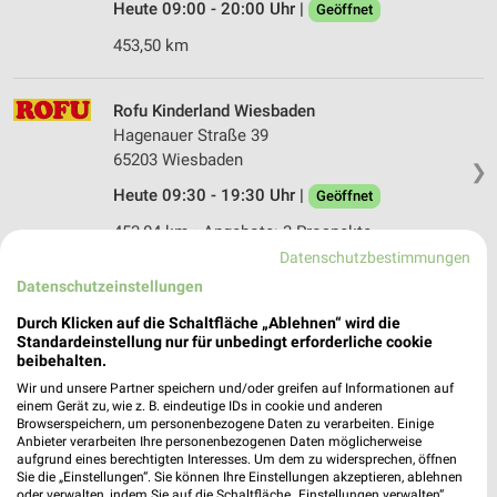
Heute 09:00 - 20:00 Uhr |
Geöffnet
453,50 km
Rofu Kinderland Wiesbaden
Hagenauer Straße 39
65203 Wiesbaden
❯
Heute 09:30 - 19:30 Uhr |
Geöffnet
453,04 km • Angebote: 3 Prospekte
Datenschutzbestimmungen
Datenschutzeinstellungen
Ernsting's family Groß-Gerau
Darmstädter Straße 16
Durch Klicken auf die Schaltfläche „Ablehnen“ wird die
Standardeinstellung nur für unbedingt erforderliche cookie
64521 Groß-Gerau
❯
beibehalten.
Heute 09:00 - 19:00 Uhr |
Geöffnet
Wir und unsere Partner speichern und/oder greifen auf Informationen auf
einem Gerät zu, wie z. B. eindeutige IDs in cookie und anderen
448,17 km
Browserspeichern, um personenbezogene Daten zu verarbeiten. Einige
Anbieter verarbeiten Ihre personenbezogenen Daten möglicherweise
aufgrund eines berechtigten Interesses. Um dem zu widersprechen, öffnen
Sie die „Einstellungen“. Sie können Ihre Einstellungen akzeptieren, ablehnen
Ernsting's family Rüsselsheim
oder verwalten, indem Sie auf die Schaltfläche „Einstellungen verwalten“