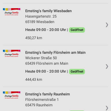
IAB-Verarbeitungszwecke:
Speichern von oder Zugriff auf Informationen
Ernsting's family Wiesbaden
auf einem Endgerät
Hasengartenstr. 25
65189 Wiesbaden
Verwendung reduzierter Daten zur Auswahl von
❯
Werbeanzeigen
Heute 09:00 - 20:00 Uhr |
Geöffnet
Erstellung von Profilen für personalisierte
450,27 km
Werbung
Verwendung von Profilen zur Auswahl
Ernsting's family Flörsheim am Main
personalisierter Werbung
Wickerer Straße 50
65439 Flörsheim am Main
❯
Erstellung von Profilen zur Personalisierung
von Inhalten
Heute 09:00 - 20:00 Uhr |
Geöffnet
444,43 km
Verwendung von Profilen zur Auswahl
personalisierter Inhalte
Ernsting's family Raunheim
Messung der Werbeleistung
Flörsheimerstraße 1
Messung der Performance von Inhalten
65479 Raunheim
❯