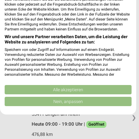
Bahnhofstraße 22
klicken oder jederzeit auf die Fingerabdruck-Schaltfläche in der linken
unteren Ecke der Website klicken. Um Ihre Einwilligung zu widerrufen,
65428 Rüsselsheim
❯
klicken Sie auf den Fingerabdruck oder den Link in der Fußzeile der Website
und klicken Sie auf den Menüpunkt „Meine Daten“. Auf dieser Seite können
Heute 09:00 - 19:00 Uhr |
Geöffnet
Sie Ihre Einwilligung widerrufen. Diese Entscheidungen werden unseren
Partnern mitgeteilt und haben keinen Einfluss auf die Browserdaten.
446,49 km
Wir und unsere Partner verarbeiten Daten, um die Leistung der
Website zu analysieren und Folgendes zu tun:
Rofu Kinderland Worms
Speichern von oder Zugriff auf Informationen auf einem Endgerät.
Verwendung reduzierter Daten zur Auswahl von Werbeanzeigen. Erstellung
Auf dem Sand 25
von Profilen für personalisierte Werbung. Verwendung von Profilen zur
67547 Worms
❯
Auswahl personalisierter Werbung. Erstellung von Profilen zur
Personalisierung von Inhalten. Verwendung von Profilen zur Auswahl
Heute 09:30 - 19:00 Uhr |
Geöffnet
personalisierter Inhalte. Messung der Werbeleistung. Messung der
Performance von Inhalten. Analyse von Zielgruppen durch Statistiken oder
474,87 km • Angebote: 2 Prospekte
Kombinationen von Daten aus verschiedenen Quellen. Entwicklung und
Verbesserung der Angebote. Verwendung reduzierter Daten zur Auswahl
Alle akzeptieren
von Inhalten.
Daten können außerhalb der Europäischen Union weitergegeben und in die
Ernsting's family Bingen am Rhein
Nein, anpassen
USA gesendet werden.
Salzstraße 22 - 24
Ihre Einwilligung und die cookie Richtlinie gelten ausschließlich für diese
55411 Bingen am Rhein
Website/App.
❯
Heute 09:00 - 19:00 Uhr |
Partnerliste anzeigen (1 IAB-Anbieter)
Geöffnet
Wir nutzen Ihre Daten für folgende Zwecke:
476,88 km