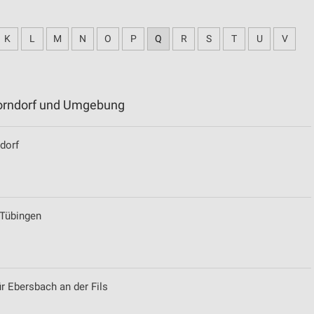
K
L
M
N
O
P
Q
R
S
T
U
V
horndorf und Umgebung
dorf
 Tübingen
r Ebersbach an der Fils