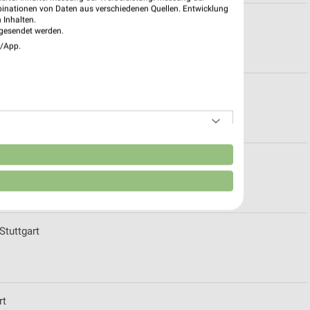
binationen von Daten aus verschiedenen Quellen. Entwicklung
 Inhalten.
eiten für Stuttgart
gesendet werden.
e/App.
ürtingen
n
rt
Stuttgart
rt