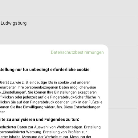
r Ludwigsburg
Datenschutzbestimmungen
Stuttgart
tellung nur für unbedingt erforderliche cookie
erät zu, wie z. B. eindeutige IDs in cookie und anderen
rndorf
verarbeiten Ihre personenbezogenen Daten möglicherweise
„Einstellungen“. Sie können Ihre Einstellungen akzeptieren,
 klicken oder jederzeit auf die Fingerabdruck-Schaltfläche in
klicken Sie auf den Fingerabdruck oder den Link in der Fußzeile
önnen Sie Ihre Einwilligung widerrufen. Diese Entscheidungen
ten.
ite zu analysieren und Folgendes zu tun:
reduzierter Daten zur Auswahl von Werbeanzeigen. Erstellung
ersonalisierter Werbung. Erstellung von Profilen zur
ierter Inhalte. Messung der Werbeleistung. Messung der