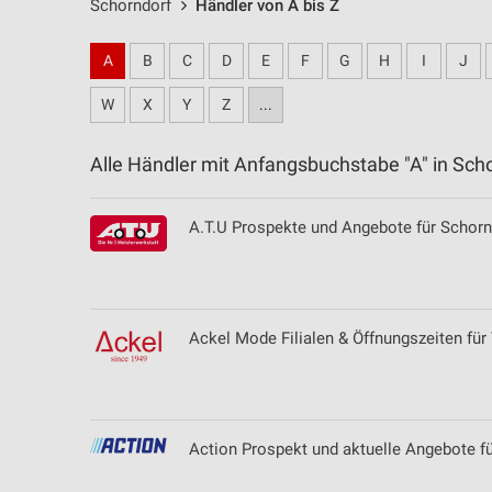
Schorndorf
Händler von A bis Z
A
B
C
D
E
F
G
H
I
J
W
X
Y
Z
...
Alle Händler mit Anfangsbuchstabe "A" in Sc
A.T.U Prospekte und Angebote für Schorn
Ackel Mode Filialen & Öffnungszeiten für
Action Prospekt und aktuelle Angebote fü