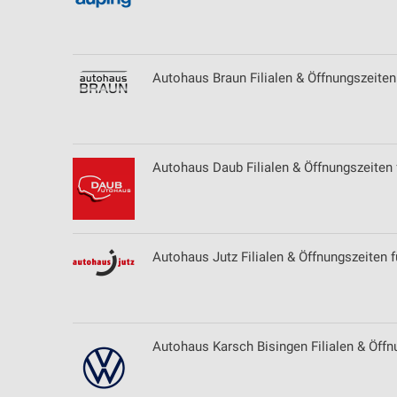
Messung der Performance von Inhalten
Analyse von Zielgruppen durch Statistiken oder Kombinationen 
Quellen
Autohaus Braun Filialen & Öffnungszeiten
Entwicklung und Verbesserung der Angebote
Verwendung reduzierter Daten zur Auswahl von Inhalten
IAB-Besonderheiten:
Autohaus Daub Filialen & Öffnungszeiten 
Verwendung genauer Standortdaten
Geräte anhand von aktiv angeforderten Informationen identifizie
Autohaus Jutz Filialen & Öffnungszeiten f
Nicht-IAB-Verarbeitungszwecke:
Notwendig
Performance
Autohaus Karsch Bisingen Filialen & Öffn
Funktional
Werbung