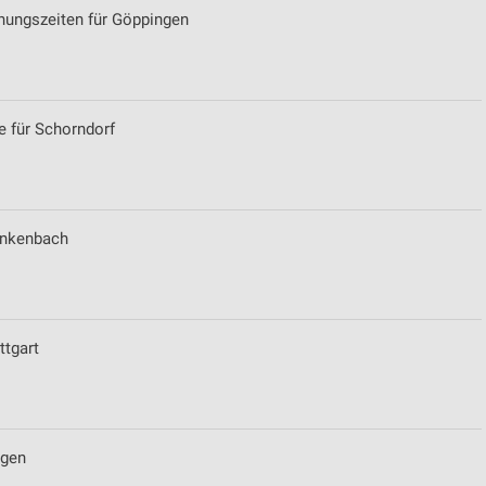
fnungszeiten für Göppingen
 für Schorndorf
rankenbach
ttgart
ngen