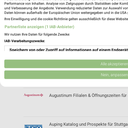
Performance von Inhalten. Analyse von Zielgruppen durch Statistiken oder Kom
und Verbesserung der Angebote. Verwendung reduzierter Daten zur Auswahl von
Apotheke am Bahnhof Filialen & Öffnungsz
Daten können außerhalb der Europäischen Union weitergegeben und in die USA 
Ihre Einwilligung und die cookie Richtlinie gelten ausschließlich für diese Websit
Partnerliste anzeigen (1 IAB-Anbieter)
Wir nutzen Ihre Daten für folgende Zwecke:
Artfliesen Filialen & Öffnungszeiten für N
IAB-Verarbeitungszwecke:
Speichern von oder Zugriff auf Informationen auf einem Endgerät
Verwendung reduzierter Daten zur Auswahl von Werbeanzeigen
Alle akzeptiere
Audi Filialen & Öffnungszeiten für Stuttga
Erstellung von Profilen für personalisierte Werbung
Nein, anpassen
Verwendung von Profilen zur Auswahl personalisierter Werbung
Augustinum Filialen & Öffnungszeiten für 
Erstellung von Profilen zur Personalisierung von Inhalten
Verwendung von Profilen zur Auswahl personalisierter Inhalte
Messung der Werbeleistung
Auping Katalog und Prospekte für Stuttga