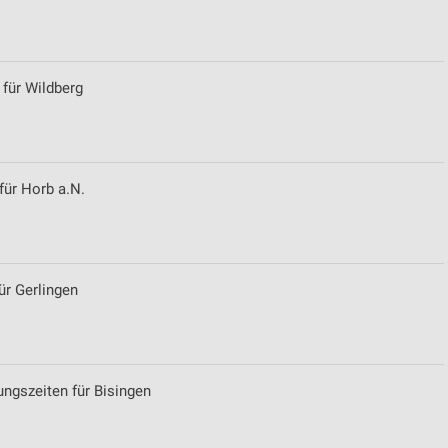
von Daten aus verschiedenen
 für Wildberg
für Horb a.N.
ren
ür Gerlingen
ungszeiten für Bisingen