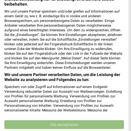
beibehalten.
Wir und unsere Partner speichern und/oder greifen auf Informationen auf
einem Gerät zu, wie z. B. eindeutige IDs in cookie und anderen
Browserspeichern, um personenbezogene Daten zu verarbeiten. Einige
Anbieter verarbeiten Ihre personenbezogenen Daten möglicherweise
aufgrund eines berechtigten Interesses. Um dem zu widersprechen, öffnen
Sie die „Einstellungen“. Sie können Ihre Einstellungen akzeptieren, ablehnen
oder verwalten, indem Sie auf die Schaltfläche „Einstellungen verwalten“
klicken oder jederzeit auf die Fingerabdruck-Schaltfläche in der linken
unteren Ecke der Website klicken. Um Ihre Einwilligung zu widerrufen,
klicken Sie auf den Fingerabdruck oder den Link in der Fußzeile der Website
und klicken Sie auf den Menüpunkt „Meine Daten“. Auf dieser Seite können
Sie Ihre Einwilligung widerrufen. Diese Entscheidungen werden unseren
Partnern mitgeteilt und haben keinen Einfluss auf die Browserdaten.
Wir und unsere Partner verarbeiten Daten, um die Leistung der
Website zu analysieren und Folgendes zu tun:
TEDi Angebote in Göppingen
Speichern von oder Zugriff auf Informationen auf einem Endgerät.
Göppingen, Deutschland
Verwendung reduzierter Daten zur Auswahl von Werbeanzeigen. Erstellung
❯
von Profilen für personalisierte Werbung. Verwendung von Profilen zur
Auswahl personalisierter Werbung. Erstellung von Profilen zur
500,05 km
Personalisierung von Inhalten. Verwendung von Profilen zur Auswahl
personalisierter Inhalte. Messung der Werbeleistung. Messung der
Performance von Inhalten. Analyse von Zielgruppen durch Statistiken oder
Kombinationen von Daten aus verschiedenen Quellen. Entwicklung und
Tedi
Verbesserung der Angebote. Verwendung reduzierter Daten zur Auswahl
Alle akzeptieren
Bleichstr. 15-25/Mörikestr. 6/Poststr. 22,24
von Inhalten.