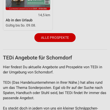
Verwendung von Profilen zur Auswahl
personalisierter Inhalte
14,5 km
Messung der Werbeleistung
Ab in den Urlaub
Gültig bis So. 09.08.
Messung der Performance von Inhalten
Analyse von Zielgruppen durch Statistiken oder
ALLE PROSPEKTE
Kombinationen von Daten aus verschiedenen
Quellen
Entwicklung und Verbesserung der Angebote
TEDi Angebote für Schorndorf
Verwendung reduzierter Daten zur Auswahl von
Hier findest Du aktuelle Angebote und Prospekte von TEDi in
Inhalten
der Umgebung von Schorndorf.
IAB-Besonderheiten:
TEDi (Das Handelsunternehmen in Ihrer Nähe.) hat alles rund
Verwendung genauer Standortdaten
um das Thema Sonderposten. Egal ob Ihr auf der Suche nach
Spaten, Handtuch oder Stuhl seid, bei TEDi findet Ihr immer das
Geräte anhand von aktiv angeforderten
passende Angebot.
Informationen identifizieren
Es steckt doch in jedem von uns ein kleiner Schnäppchen-
Nicht-IAB-Verarbeitungszwecke: