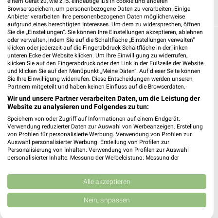
einem Gerät zu, wie z. B. eindeutige IDs in cookie und anderen
Browserspeichern, um personenbezogene Daten zu verarbeiten. Einige
Anbieter verarbeiten Ihre personenbezogenen Daten möglicherweise
aufgrund eines berechtigten Interesses. Um dem zu widersprechen, öffnen
Sie die „Einstellungen“. Sie können Ihre Einstellungen akzeptieren, ablehnen
oder verwalten, indem Sie auf die Schaltfläche „Einstellungen verwalten“
Weitere EDEKA Geschäfte mit Angeboten in
klicken oder jederzeit auf die Fingerabdruck-Schaltfläche in der linken
unteren Ecke der Website klicken. Um Ihre Einwilligung zu widerrufen,
und um Schorndorf
klicken Sie auf den Fingerabdruck oder den Link in der Fußzeile der Website
und klicken Sie auf den Menüpunkt „Meine Daten“. Auf dieser Seite können
4 Geschäfte und Orte
Sie Ihre Einwilligung widerrufen. Diese Entscheidungen werden unseren
Partnern mitgeteilt und haben keinen Einfluss auf die Browserdaten.
Wir und unsere Partner verarbeiten Daten, um die Leistung der
EDEKA Angebote in Plüderhausen
Website zu analysieren und Folgendes zu tun:
Plüderhausen, Deutschland
Speichern von oder Zugriff auf Informationen auf einem Endgerät.
❯
Verwendung reduzierter Daten zur Auswahl von Werbeanzeigen. Erstellung
von Profilen für personalisierte Werbung. Verwendung von Profilen zur
493,11 km
Auswahl personalisierter Werbung. Erstellung von Profilen zur
Personalisierung von Inhalten. Verwendung von Profilen zur Auswahl
personalisierter Inhalte. Messung der Werbeleistung. Messung der
Performance von Inhalten. Analyse von Zielgruppen durch Statistiken oder
EDEKA Angebote in Rudersberg
Kombinationen von Daten aus verschiedenen Quellen. Entwicklung und
Rudersberg, Deutschland
Verbesserung der Angebote. Verwendung reduzierter Daten zur Auswahl
Alle akzeptieren
❯
von Inhalten.
Daten können außerhalb der Europäischen Union weitergegeben und in die
Nein, anpassen
USA gesendet werden.
487,92 km
Ihre Einwilligung und die cookie Richtlinie gelten ausschließlich für diese