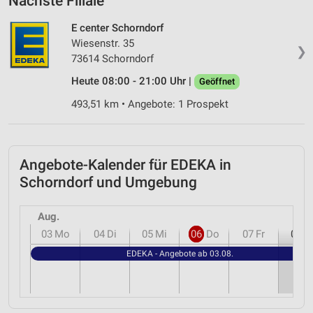
Nächste Filiale
E center Schorndorf
Wiesenstr. 35
❯
73614 Schorndorf
Heute 08:00 - 21:00 Uhr |
Geöffnet
493,51 km • Angebote: 1 Prospekt
Angebote-Kalender für EDEKA in
Schorndorf und Umgebung
Aug.
03
Mo
04
Di
05
Mi
06
Do
07
Fr
08
S
EDEKA - Angebote ab 03.08.