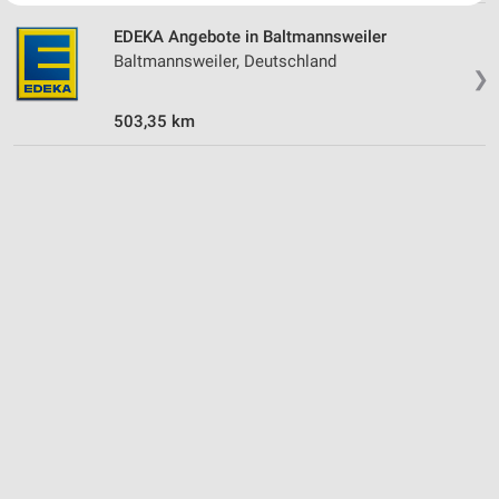
Website/App.
EDEKA Angebote in Baltmannsweiler
Partnerliste anzeigen (1 IAB-Anbieter)
Baltmannsweiler, Deutschland
Wir nutzen Ihre Daten für folgende Zwecke:
❯
IAB-Verarbeitungszwecke:
503,35 km
Speichern von oder Zugriff auf Informationen
auf einem Endgerät
Verwendung reduzierter Daten zur Auswahl von
Werbeanzeigen
Erstellung von Profilen für personalisierte
Werbung
Verwendung von Profilen zur Auswahl
personalisierter Werbung
Erstellung von Profilen zur Personalisierung
von Inhalten
Verwendung von Profilen zur Auswahl
personalisierter Inhalte