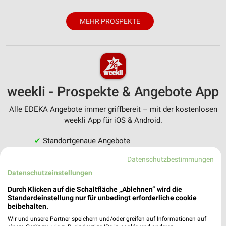
MEHR PROSPEKTE
weekli - Prospekte & Angebote App
Alle EDEKA Angebote immer griffbereit – mit der kostenlosen
weekli App für iOS & Android.
✔
Standortgenaue Angebote
✔
Folge deinem Lieblingshändler
Datenschutzbestimmungen
✔
Push-Benachrichtigungen bei neuen Prospekten
✔
Einkaufsliste - Einkauf stressfrei planen
Datenschutzeinstellungen
Durch Klicken auf die Schaltfläche „Ablehnen“ wird die
JETZT LADEN UND SPAREN!
Standardeinstellung nur für unbedingt erforderliche cookie
beibehalten.
Wir und unsere Partner speichern und/oder greifen auf Informationen auf