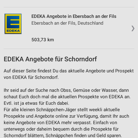
Messung der Werbeleistung
EDEKA Angebote in Ebersbach an der Fils
Messung der Performance von Inhalten
Ebersbach an der Fils, Deutschland
❯
Analyse von Zielgruppen durch Statistiken oder
Kombinationen von Daten aus verschiedenen
503,73 km
Quellen
Entwicklung und Verbesserung der Angebote
EDEKA Angebote für Schorndorf
Verwendung reduzierter Daten zur Auswahl von
Auf dieser Seite findest Du das aktuelle Angebote und Prospekt
Inhalten
von EDEKA für Schorndorf.
IAB-Besonderheiten:
Ihr seid auf der Suche nach Obss, Gemüse oder Wasser, dann
Verwendung genauer Standortdaten
schaut Euch doch mal die aktuellen Prospekte von EDEKA an.
Evtl. ist ja etwas für Euch dabei.
Geräte anhand von aktiv angeforderten
Informationen identifizieren
Für alle kleinen Schnäppchen-Jäger stellt weekli aktuelle
Prospekte und Angebote online zur Verfügung, damit Ihr auch
Nicht-IAB-Verarbeitungszwecke:
keine Angebote von EDEKA mehr verpasst. Einfach von
Notwendig
unterwegs oder daheim bequem durch die Prospekte für
Schorndorf blättern, Schnäppchen finden und Geld sparen.