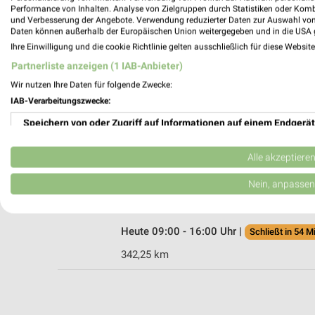
Performance von Inhalten. Analyse von Zielgruppen durch Statistiken oder Kom
und Verbesserung der Angebote. Verwendung reduzierter Daten zur Auswahl von
Daten können außerhalb der Europäischen Union weitergegeben und in die USA 
Ihre Einwilligung und die cookie Richtlinie gelten ausschließlich für diese Websit
Ernsting's family Schweinfurt
Partnerliste anzeigen (1 IAB-Anbieter)
Oskar-von-Miller-Straße 6
Wir nutzen Ihre Daten für folgende Zwecke:
97424 Schweinfurt
IAB-Verarbeitungszwecke:
Heute 09:00 - 20:00 Uhr |
Geöffnet
Speichern von oder Zugriff auf Informationen auf einem Endgerät
354,08 km
Verwendung reduzierter Daten zur Auswahl von Werbeanzeigen
Alle akzeptiere
Ernsting's family Haßfurt
Erstellung von Profilen für personalisierte Werbung
Nein, anpassen
Hauptstr. 34
97437 Haßfurt
Verwendung von Profilen zur Auswahl personalisierter Werbung
Heute 09:00 - 16:00 Uhr |
Schließt in 54 M
Erstellung von Profilen zur Personalisierung von Inhalten
342,25 km
Verwendung von Profilen zur Auswahl personalisierter Inhalte
Messung der Werbeleistung