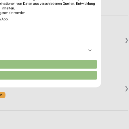
binationen von Daten aus verschiedenen Quellen. Entwicklung
 Inhalten.
gesendet werden.
e/App.
❯
n
❯
in.