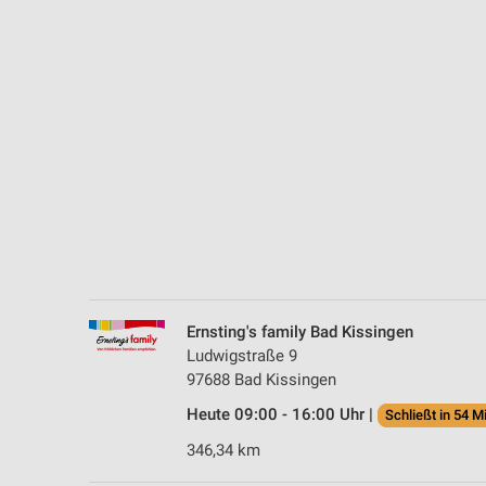
Messung der Performance von Inhalten
Analyse von Zielgruppen durch Statistiken oder Kombinationen 
Quellen
Entwicklung und Verbesserung der Angebote
Verwendung reduzierter Daten zur Auswahl von Inhalten
IAB-Besonderheiten:
Verwendung genauer Standortdaten
Geräte anhand von aktiv angeforderten Informationen identifizie
Nicht-IAB-Verarbeitungszwecke:
Ernsting's family Bad Kissingen
Notwendig
Ludwigstraße 9
97688 Bad Kissingen
Performance
Heute 09:00 - 16:00 Uhr |
Schließt in 54 M
Funktional
346,34 km
Werbung