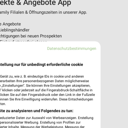
pekte & Angebote App
mily Filialen & Öffnungszeiten in unserer App.
e Angebote
ieblingshändler
htigungen bei neuen Prospekten
 Einkauf stressfrei planen
Datenschutzbestimmungen
 App jetzt laden oder QR-Code scannen.
tellung nur für unbedingt erforderliche cookie
erät zu, wie z. B. eindeutige IDs in cookie und anderen
verarbeiten Ihre personenbezogenen Daten möglicherweise
„Einstellungen“. Sie können Ihre Einstellungen akzeptieren,
 klicken oder jederzeit auf die Fingerabdruck-Schaltfläche in
klicken Sie auf den Fingerabdruck oder den Link in der Fußzeile
önnen Sie Ihre Einwilligung widerrufen. Diese Entscheidungen
ten.
ite zu analysieren und Folgendes zu tun:
reduzierter Daten zur Auswahl von Werbeanzeigen. Erstellung
ersonalisierter Werbung. Erstellung von Profilen zur
ierter Inhalte. Messung der Werbeleistung. Messung der