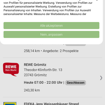
von Profilen für personalisierte Werbung. Verwendung von Profilen zur
Heute 07:00 - 20:00 Uhr |
Geschlossen
Auswahl personalisierter Werbung. Erstellung von Profilen zur
Personalisierung von Inhalten. Verwendung von Profilen zur Auswahl
243,62 km • Angebote: 1 Prospekt
personalisierter Inhalte. Messung der Werbeleistung. Messung der
Performance von Inhalten. Analyse von Zielgruppen durch Statistiken oder
Kombinationen von Daten aus verschiedenen Quellen. Entwicklung und
REWE Oldenburg / Holst.
Verbesserung der Angebote. Verwendung reduzierter Daten zur Auswahl
Alle akzeptieren
von Inhalten.
Kieler Chaussee 4 a
Daten können außerhalb der Europäischen Union weitergegeben und in die
Nein, anpassen
23758 Oldenburg / Holst.
USA gesendet werden.
❯
Ihre Einwilligung und die cookie Richtlinie gelten ausschließlich für diese
Heute 07:00 - 22:00 Uhr |
Geschlossen
Website/App.
258,14 km • Angebote: 2 Prospekte
Partnerliste anzeigen (1 IAB-Anbieter)
Wir nutzen Ihre Daten für folgende Zwecke:
IAB-Verarbeitungszwecke:
REWE Grömitz
Theodor-Klinforth-Str. 13
Speichern von oder Zugriff auf Informationen
auf einem Endgerät
23743 Grömitz
❯
Heute 07:00 - 22:00 Uhr |
Geschlossen
Verwendung reduzierter Daten zur Auswahl von
Werbeanzeigen
243,30 km
Erstellung von Profilen für personalisierte
Werbung
EDEKA Jens Weissenhäuser Strand