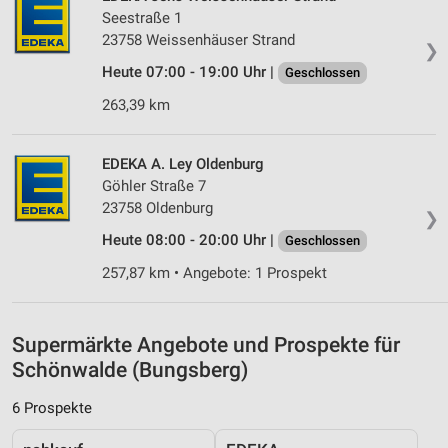
Seestraße 1
Verwendung von Profilen zur Auswahl
23758 Weissenhäuser Strand
personalisierter Werbung
❯
Heute 07:00 - 19:00 Uhr |
Geschlossen
Erstellung von Profilen zur Personalisierung
von Inhalten
263,39 km
Verwendung von Profilen zur Auswahl
personalisierter Inhalte
EDEKA A. Ley Oldenburg
Göhler Straße 7
Messung der Werbeleistung
23758 Oldenburg
❯
Heute 08:00 - 20:00 Uhr |
Geschlossen
Messung der Performance von Inhalten
257,87 km • Angebote: 1 Prospekt
Analyse von Zielgruppen durch Statistiken oder
Kombinationen von Daten aus verschiedenen
Quellen
Supermärkte Angebote und Prospekte für
Entwicklung und Verbesserung der Angebote
Schönwalde (Bungsberg)
Verwendung reduzierter Daten zur Auswahl von
6 Prospekte
Inhalten