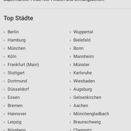
Top Städte
›
Berlin
›
Wuppertal
›
Hamburg
›
Bielefeld
›
München
›
Bonn
›
Köln
›
Mannheim
›
Frankfurt (Main)
›
Münster
›
Stuttgart
›
Karlsruhe
›
Dortmund
›
Wiesbaden
›
Düsseldorf
›
Augsburg
›
Essen
›
Gelsenkirchen
›
Bremen
›
Aachen
›
Hannover
›
Mönchengladbach
›
Leipzig
›
Braunschweig
›
Nürnberg
›
Chemnitz