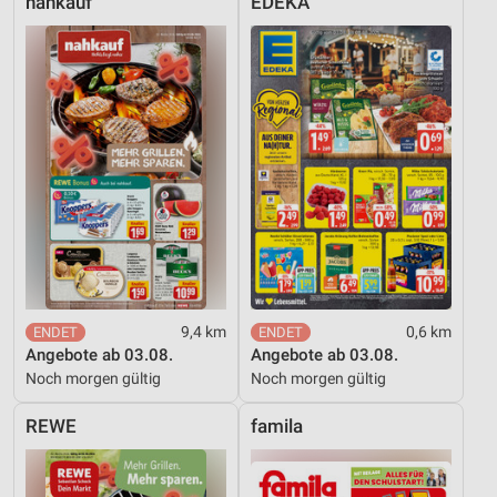
nahkauf
EDEKA
IAB-Besonderheiten:
Verwendung genauer Standortdaten
Geräte anhand von aktiv angeforderten
Informationen identifizieren
Nicht-IAB-Verarbeitungszwecke:
Notwendig
Performance
Funktional
Werbung
9,4 km
0,6 km
Angebote ab 03.08.
Angebote ab 03.08.
Noch morgen gültig
Noch morgen gültig
REWE
famila