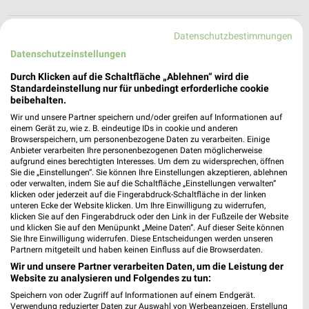
Markant Markt Malente
Datenschutzbestimmungen
Bahnhofstraße 42
Datenschutzeinstellungen
23714 Malente
❯
Durch Klicken auf die Schaltfläche „Ablehnen“ wird die
Heute 07:00 - 20:00 Uhr |
Standardeinstellung nur für unbedingt erforderliche cookie
Geschlossen
beibehalten.
263,55 km • Angebote: 1 Prospekt
Wir und unsere Partner speichern und/oder greifen auf Informationen auf
einem Gerät zu, wie z. B. eindeutige IDs in cookie und anderen
Browserspeichern, um personenbezogene Daten zu verarbeiten. Einige
Anbieter verarbeiten Ihre personenbezogenen Daten möglicherweise
famila Eutin
aufgrund eines berechtigten Interesses. Um dem zu widersprechen, öffnen
Plöner Landstr. 8-10
Sie die „Einstellungen“. Sie können Ihre Einstellungen akzeptieren, ablehnen
23701 Eutin
oder verwalten, indem Sie auf die Schaltfläche „Einstellungen verwalten“
❯
klicken oder jederzeit auf die Fingerabdruck-Schaltfläche in der linken
Heute 07:00 - 20:00 Uhr |
Geschlossen
unteren Ecke der Website klicken. Um Ihre Einwilligung zu widerrufen,
klicken Sie auf den Fingerabdruck oder den Link in der Fußzeile der Website
259,29 km • Angebote: 1 Prospekt
und klicken Sie auf den Menüpunkt „Meine Daten“. Auf dieser Seite können
Sie Ihre Einwilligung widerrufen. Diese Entscheidungen werden unseren
Partnern mitgeteilt und haben keinen Einfluss auf die Browserdaten.
Wir und unsere Partner verarbeiten Daten, um die Leistung der
EDEKA Jens Grömitz
Website zu analysieren und Folgendes zu tun:
Am Markt 1-3
Speichern von oder Zugriff auf Informationen auf einem Endgerät.
23743 Grömitz
❯
Verwendung reduzierter Daten zur Auswahl von Werbeanzeigen. Erstellung