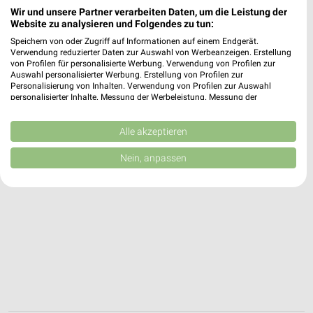
Wir und unsere Partner verarbeiten Daten, um die Leistung der
23730 Neustadt
❯
Website zu analysieren und Folgendes zu tun:
Heute 07:00 - 22:00 Uhr |
Geöffnet
Speichern von oder Zugriff auf Informationen auf einem Endgerät.
Verwendung reduzierter Daten zur Auswahl von Werbeanzeigen. Erstellung
14,70 km • Angebote: 2 Prospekte
von Profilen für personalisierte Werbung. Verwendung von Profilen zur
Auswahl personalisierter Werbung. Erstellung von Profilen zur
Personalisierung von Inhalten. Verwendung von Profilen zur Auswahl
personalisierter Inhalte. Messung der Werbeleistung. Messung der
Performance von Inhalten. Analyse von Zielgruppen durch Statistiken oder
Kombinationen von Daten aus verschiedenen Quellen. Entwicklung und
Verbesserung der Angebote. Verwendung reduzierter Daten zur Auswahl
Alle akzeptieren
von Inhalten.
Daten können außerhalb der Europäischen Union weitergegeben und in die
Nein, anpassen
USA gesendet werden.
Ihre Einwilligung und die cookie Richtlinie gelten ausschließlich für diese
Website/App.
Partnerliste anzeigen (1 IAB-Anbieter)
Wir nutzen Ihre Daten für folgende Zwecke:
IAB-Verarbeitungszwecke:
Speichern von oder Zugriff auf Informationen
auf einem Endgerät
Verwendung reduzierter Daten zur Auswahl von