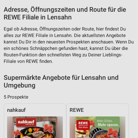
Werbeanzeigen
Adresse, Öffnungszeiten und Route für die
Erstellung von Profilen für personalisierte
REWE Filiale in Lensahn
Werbung
Egal ob Adresse, Öffnungszeiten oder Route, hier findest Du
Verwendung von Profilen zur Auswahl
alles zur REWE Filiale in Lensahn. Die aktuellsten Angebote
personalisierter Werbung
kannst Du Dir in den neuesten Prospekten anschauen. Wenn Du
ein schönes Schnäppchen gefunden hast, kannst Du über die
Erstellung von Profilen zur Personalisierung
Routen-Funktion den schnellsten Weg zu Deiner Lieblings-
von Inhalten
Filiale von REWE finden.
Verwendung von Profilen zur Auswahl
personalisierter Inhalte
Supermärkte Angebote für Lensahn und
Umgebung
Messung der Werbeleistung
5 Prospekte
Messung der Performance von Inhalten
nahkauf
REWE
Analyse von Zielgruppen durch Statistiken oder
Kombinationen von Daten aus verschiedenen
Quellen
Entwicklung und Verbesserung der Angebote