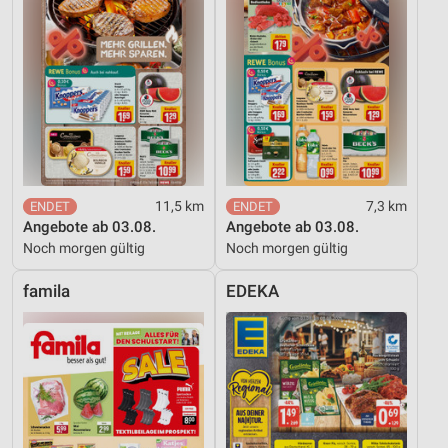
Verwendung reduzierter Daten zur Auswahl von
Inhalten
IAB-Besonderheiten:
Verwendung genauer Standortdaten
Geräte anhand von aktiv angeforderten
Informationen identifizieren
Nicht-IAB-Verarbeitungszwecke:
11,5 km
7,3 km
Angebote ab 03.08.
Angebote ab 03.08.
Notwendig
Noch morgen gültig
Noch morgen gültig
Performance
famila
EDEKA
Funktional
Werbung