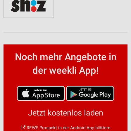
Noch mehr Angebote in
der weekli App!
Jetzt kostenlos laden
REWE Prospekt in der Android App blättern