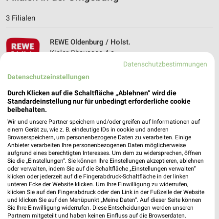
3 Filialen
REWE Oldenburg / Holst.
Kieler Chaussee 4 a
23758 Oldenburg / Holst.
Datenschutzbestimmungen
❯
Datenschutzeinstellungen
Heute 07:00 - 22:00 Uhr |
Geöffnet
Durch Klicken auf die Schaltfläche „Ablehnen“ wird die
7,65 km • Angebote: 2 Prospekte
Standardeinstellung nur für unbedingt erforderliche cookie
beibehalten.
Wir und unsere Partner speichern und/oder greifen auf Informationen auf
REWE Grömitz
einem Gerät zu, wie z. B. eindeutige IDs in cookie und anderen
Theodor-Klinforth-Str. 13
Browserspeichern, um personenbezogene Daten zu verarbeiten. Einige
23743 Grömitz
Anbieter verarbeiten Ihre personenbezogenen Daten möglicherweise
❯
aufgrund eines berechtigten Interesses. Um dem zu widersprechen, öffnen
Heute 07:00 - 22:00 Uhr |
Sie die „Einstellungen“. Sie können Ihre Einstellungen akzeptieren, ablehnen
Geöffnet
oder verwalten, indem Sie auf die Schaltfläche „Einstellungen verwalten“
klicken oder jederzeit auf die Fingerabdruck-Schaltfläche in der linken
8,60 km
unteren Ecke der Website klicken. Um Ihre Einwilligung zu widerrufen,
klicken Sie auf den Fingerabdruck oder den Link in der Fußzeile der Website
und klicken Sie auf den Menüpunkt „Meine Daten“. Auf dieser Seite können
REWE Neustadt
Sie Ihre Einwilligung widerrufen. Diese Entscheidungen werden unseren
Partnern mitgeteilt und haben keinen Einfluss auf die Browserdaten.
Sandberger Weg 88