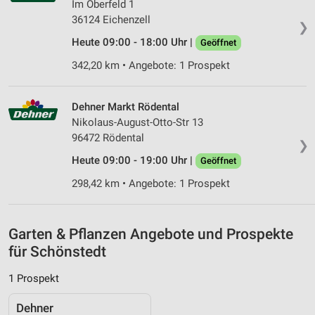
Im Oberfeld 1
Entwicklung und Verbesserung der Angebote
36124 Eichenzell
❯
Heute 09:00 - 18:00 Uhr |
Geöffnet
Verwendung reduzierter Daten zur Auswahl von
Inhalten
342,20 km • Angebote: 1 Prospekt
IAB-Besonderheiten:
Verwendung genauer Standortdaten
Dehner Markt Rödental
Nikolaus-August-Otto-Str 13
Geräte anhand von aktiv angeforderten
96472 Rödental
❯
Informationen identifizieren
Heute 09:00 - 19:00 Uhr |
Geöffnet
Nicht-IAB-Verarbeitungszwecke:
298,42 km • Angebote: 1 Prospekt
Notwendig
Performance
Garten & Pflanzen Angebote und Prospekte
Funktional
für Schönstedt
Werbung
1 Prospekt
Dehner