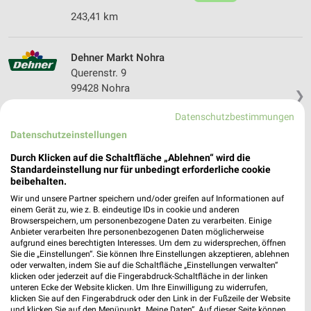
243,41 km
Dehner Markt Nohra
Querenstr. 9
99428 Nohra
❯
Heute 09:00 - 18:00 Uhr |
Geöffnet
Datenschutzbestimmungen
227,08 km • Angebote: 1 Prospekt
Datenschutzeinstellungen
Durch Klicken auf die Schaltfläche „Ablehnen“ wird die
Standardeinstellung nur für unbedingt erforderliche cookie
Kiebitz Markt Philippsthal
beibehalten.
Ulsterstraße 8
Wir und unsere Partner speichern und/oder greifen auf Informationen auf
36269 Philippsthal
❯
einem Gerät zu, wie z. B. eindeutige IDs in cookie und anderen
Browserspeichern, um personenbezogene Daten zu verarbeiten. Einige
Heute 09:00 - 15:00 Uhr |
Geöffnet
Anbieter verarbeiten Ihre personenbezogenen Daten möglicherweise
aufgrund eines berechtigten Interesses. Um dem zu widersprechen, öffnen
300,62 km
Sie die „Einstellungen“. Sie können Ihre Einstellungen akzeptieren, ablehnen
oder verwalten, indem Sie auf die Schaltfläche „Einstellungen verwalten“
klicken oder jederzeit auf die Fingerabdruck-Schaltfläche in der linken
unteren Ecke der Website klicken. Um Ihre Einwilligung zu widerrufen,
Raiffeisen-Markt Groß Schneen Friedland
klicken Sie auf den Fingerabdruck oder den Link in der Fußzeile der Website
Ludolfshäuser Str. 2a
und klicken Sie auf den Menüpunkt „Meine Daten“. Auf dieser Seite können