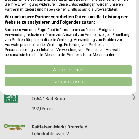
37133 Friedland
Sie Ihre Einwilligung widerrufen. Diese Entscheidungen werden unseren
❯
Partnern mitgeteilt und haben keinen Einfluss auf die Browserdaten.
Heute 08:00 - 14:00 Uhr |
Geöffnet
Wir und unsere Partner verarbeiten Daten, um die Leistung der
Website zu analysieren und Folgendes zu tun:
266,58 km
Speichern von oder Zugriff auf Informationen auf einem Endgerät.
Verwendung reduzierter Daten zur Auswahl von Werbeanzeigen. Erstellung
von Profilen für personalisierte Werbung. Verwendung von Profilen zur
Raiffeisen-Markt Elbingerode
Auswahl personalisierter Werbung. Erstellung von Profilen zur
Raiffeisenplatz 1
Personalisierung von Inhalten. Verwendung von Profilen zur Auswahl
❯
personalisierter Inhalte. Messung der Werbeleistung. Messung der
37412 Elbingerode
Performance von Inhalten. Analyse von Zielgruppen durch Statistiken oder
Kombinationen von Daten aus verschiedenen Quellen. Entwicklung und
233,90 km • Angebote: 1 Prospekt
Verbesserung der Angebote. Verwendung reduzierter Daten zur Auswahl
Alle akzeptieren
von Inhalten.
Daten können außerhalb der Europäischen Union weitergegeben und in die
Nein, anpassen
USA gesendet werden.
Kiebitz Markt Bad Bibra
Ihre Einwilligung und die cookie Richtlinie gelten ausschließlich für diese
Lauchaer Straße 50a
❯
Website/App.
06647 Bad Bibra
Partnerliste anzeigen (1 IAB-Anbieter)
192,06 km
Wir nutzen Ihre Daten für folgende Zwecke:
IAB-Verarbeitungszwecke:
Raiffeisen-Markt Dransfeld
Speichern von oder Zugriff auf Informationen
Lehmkuhlenweg 2
auf einem Endgerät