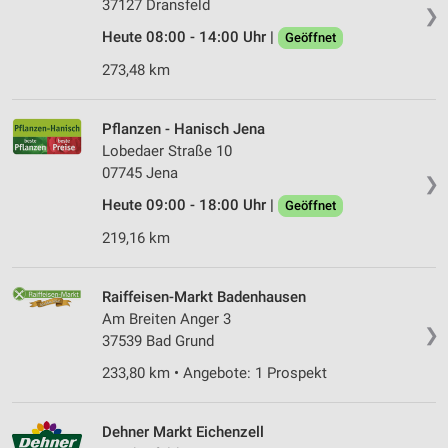
37127 Dransfeld
❯
Verwendung reduzierter Daten zur Auswahl von
Heute 08:00 - 14:00 Uhr |
Geöffnet
Werbeanzeigen
273,48 km
Erstellung von Profilen für personalisierte
Werbung
Pflanzen - Hanisch Jena
Verwendung von Profilen zur Auswahl
Lobedaer Straße 10
personalisierter Werbung
07745 Jena
❯
Erstellung von Profilen zur Personalisierung
Heute 09:00 - 18:00 Uhr |
Geöffnet
von Inhalten
219,16 km
Verwendung von Profilen zur Auswahl
personalisierter Inhalte
Raiffeisen-Markt Badenhausen
Messung der Werbeleistung
Am Breiten Anger 3
❯
37539 Bad Grund
Messung der Performance von Inhalten
233,80 km • Angebote: 1 Prospekt
Analyse von Zielgruppen durch Statistiken oder
Kombinationen von Daten aus verschiedenen
Dehner Markt Eichenzell
Quellen