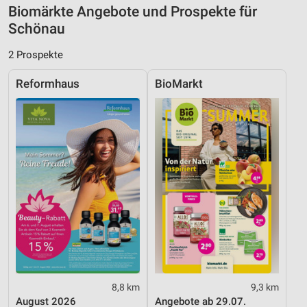
Biomärkte Angebote und Prospekte für
Nicht-IAB-Verarbeitungszwecke:
Schönau
Notwendig
2 Prospekte
Performance
Reformhaus
BioMarkt
Funktional
Werbung
8,8 km
9,3 km
August 2026
Angebote ab 29.07.