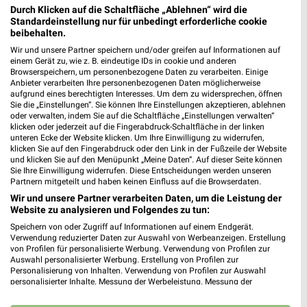
❯
Durch Klicken auf die Schaltfläche „Ablehnen“ wird die
Heute 08:00 - 20:00 Uhr |
Geschlossen
Standardeinstellung nur für unbedingt erforderliche cookie
beibehalten.
467,72 km • Angebote: 1 Prospekt
Wir und unsere Partner speichern und/oder greifen auf Informationen auf
einem Gerät zu, wie z. B. eindeutige IDs in cookie und anderen
Browserspeichern, um personenbezogene Daten zu verarbeiten. Einige
Denns BioMarkt Schwetzingen
Anbieter verarbeiten Ihre personenbezogenen Daten möglicherweise
Scheffelstr. 67
aufgrund eines berechtigten Interesses. Um dem zu widersprechen, öffnen
Sie die „Einstellungen“. Sie können Ihre Einstellungen akzeptieren, ablehnen
68723 Schwetzingen
❯
oder verwalten, indem Sie auf die Schaltfläche „Einstellungen verwalten“
klicken oder jederzeit auf die Fingerabdruck-Schaltfläche in der linken
Heute 08:00 - 20:00 Uhr |
Geschlossen
unteren Ecke der Website klicken. Um Ihre Einwilligung zu widerrufen,
klicken Sie auf den Fingerabdruck oder den Link in der Fußzeile der Website
485,51 km • Angebote: 1 Prospekt
und klicken Sie auf den Menüpunkt „Meine Daten“. Auf dieser Seite können
Sie Ihre Einwilligung widerrufen. Diese Entscheidungen werden unseren
Partnern mitgeteilt und haben keinen Einfluss auf die Browserdaten.
BioMarkt Wiesloch
Wir und unsere Partner verarbeiten Daten, um die Leistung der
Ringstraße 21
Website zu analysieren und Folgendes zu tun:
69168 Wiesloch
Speichern von oder Zugriff auf Informationen auf einem Endgerät.
❯
Verwendung reduzierter Daten zur Auswahl von Werbeanzeigen. Erstellung
Heute 09:00 - 16:00 Uhr |
Geschlossen
von Profilen für personalisierte Werbung. Verwendung von Profilen zur
Auswahl personalisierter Werbung. Erstellung von Profilen zur
487,25 km • Angebote: 1 Prospekt
Personalisierung von Inhalten. Verwendung von Profilen zur Auswahl
personalisierter Inhalte. Messung der Werbeleistung. Messung der
Performance von Inhalten. Analyse von Zielgruppen durch Statistiken oder
Kombinationen von Daten aus verschiedenen Quellen. Entwicklung und