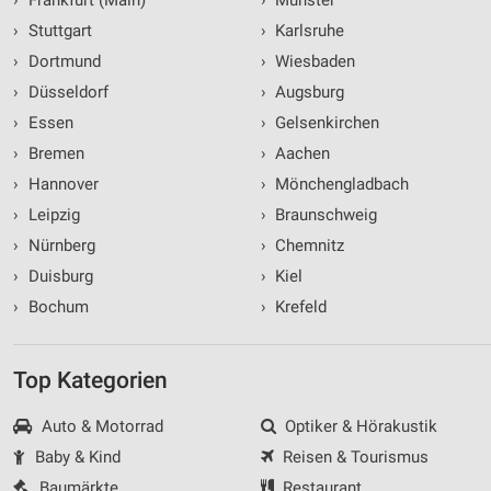
›
Stuttgart
›
Karlsruhe
›
Dortmund
›
Wiesbaden
›
Düsseldorf
›
Augsburg
›
Essen
›
Gelsenkirchen
›
Bremen
›
Aachen
›
Hannover
›
Mönchengladbach
›
Leipzig
›
Braunschweig
›
Nürnberg
›
Chemnitz
›
Duisburg
›
Kiel
›
Bochum
›
Krefeld
Top Kategorien
Auto & Motorrad
Optiker & Hörakustik
Baby & Kind
Reisen & Tourismus
Baumärkte
Restaurant