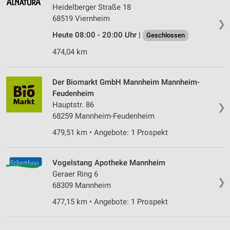
von Inhalten
Heidelberger Straße 18
68519 Viernheim
❯
Verwendung von Profilen zur Auswahl
personalisierter Inhalte
Heute 08:00 - 20:00 Uhr |
Geschlossen
474,04 km
Messung der Werbeleistung
Messung der Performance von Inhalten
Der Biomarkt GmbH Mannheim Mannheim-
Feudenheim
Analyse von Zielgruppen durch Statistiken oder
Kombinationen von Daten aus verschiedenen
Hauptstr. 86
❯
Quellen
68259 Mannheim-Feudenheim
479,51 km • Angebote: 1 Prospekt
Entwicklung und Verbesserung der Angebote
Verwendung reduzierter Daten zur Auswahl von
Vogelstang Apotheke Mannheim
Inhalten
Geraer Ring 6
❯
IAB-Besonderheiten:
68309 Mannheim
Verwendung genauer Standortdaten
477,15 km • Angebote: 1 Prospekt
Geräte anhand von aktiv angeforderten
Informationen identifizieren