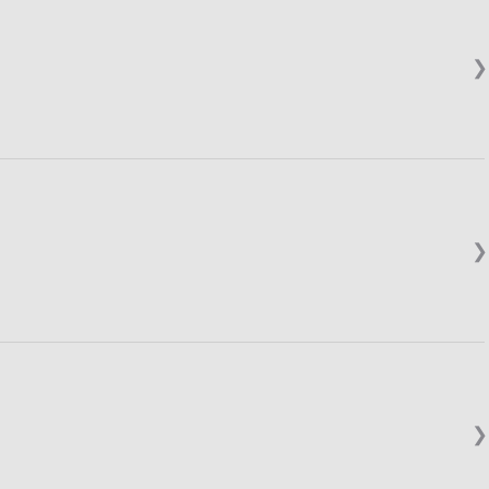
❯
❯
❯