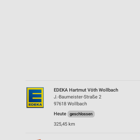
Messung der Performance von Inhalten
Analyse von Zielgruppen durch Statistiken oder Kombinationen 
Quellen
Entwicklung und Verbesserung der Angebote
Verwendung reduzierter Daten zur Auswahl von Inhalten
IAB-Besonderheiten:
Verwendung genauer Standortdaten
Geräte anhand von aktiv angeforderten Informationen identifizie
EDEKA Hartmut Vöth Wollbach
Nicht-IAB-Verarbeitungszwecke:
J.-Baumeister-Straße 2
Notwendig
97618 Wollbach
Heute
Performance
geschlossen
325,45 km
Funktional
Werbung