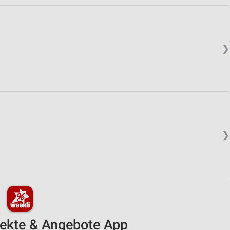
❯
❯
pekte & Angebote App