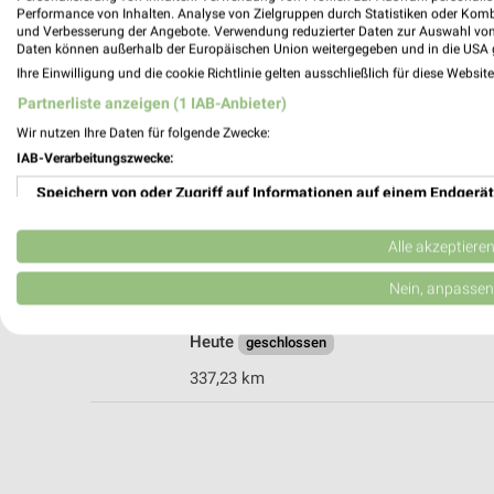
Performance von Inhalten. Analyse von Zielgruppen durch Statistiken oder Kom
und Verbesserung der Angebote. Verwendung reduzierter Daten zur Auswahl von
Daten können außerhalb der Europäischen Union weitergegeben und in die USA 
nah & gut Schrenk Marion Bastheim
Ihre Einwilligung und die cookie Richtlinie gelten ausschließlich für diese Websit
Spielgasse 3
Partnerliste anzeigen (1 IAB-Anbieter)
97654 Bastheim
Wir nutzen Ihre Daten für folgende Zwecke:
Heute
geschlossen
IAB-Verarbeitungszwecke:
323,51 km
Speichern von oder Zugriff auf Informationen auf einem Endgerät
Verwendung reduzierter Daten zur Auswahl von Werbeanzeigen
Alle akzeptiere
nah & gut Frischemarkt Thomas Metz Sa
Keuzbergstraße 59
Erstellung von Profilen für personalisierte Werbung
Nein, anpassen
97657 Sandberg
Verwendung von Profilen zur Auswahl personalisierter Werbung
Heute
geschlossen
Erstellung von Profilen zur Personalisierung von Inhalten
337,23 km
Verwendung von Profilen zur Auswahl personalisierter Inhalte
Messung der Werbeleistung