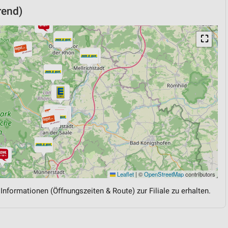
rend)
⛶
Leaflet
|
©
OpenStreetMap
contributors
 Informationen (Öffnungszeiten & Route) zur Filiale zu erhalten.