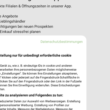
e Filialen & Öffnungszeiten in unserer App.
e Angebote
ieblingshändler
htigungen bei neuen Prospekten
 Einkauf stressfrei planen
 App jetzt laden oder QR-Code scannen.
Datenschutzbestimmungen
tellung nur für unbedingt erforderliche cookie
erät zu, wie z. B. eindeutige IDs in cookie und anderen
verarbeiten Ihre personenbezogenen Daten möglicherweise
„Einstellungen“. Sie können Ihre Einstellungen akzeptieren,
 klicken oder jederzeit auf die Fingerabdruck-Schaltfläche in
klicken Sie auf den Fingerabdruck oder den Link in der Fußzeile
önnen Sie Ihre Einwilligung widerrufen. Diese Entscheidungen
ten.
ite zu analysieren und Folgendes zu tun:
reduzierter Daten zur Auswahl von Werbeanzeigen. Erstellung
ersonalisierter Werbung. Erstellung von Profilen zur
ierter Inhalte. Messung der Werbeleistung. Messung der