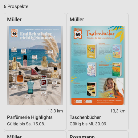
Verwendung genauer Standortdaten
6 Prospekte
Geräte anhand von aktiv angeforderten
Informationen identifizieren
Müller
Müller
Nicht-IAB-Verarbeitungszwecke:
Notwendig
Performance
Funktional
Werbung
13,3 km
13,3 km
Parfümerie Highlights
Taschenbücher
Gültig bis Sa. 15.08.
Gültig bis Mi. 30.09.
Müller
Rossmann