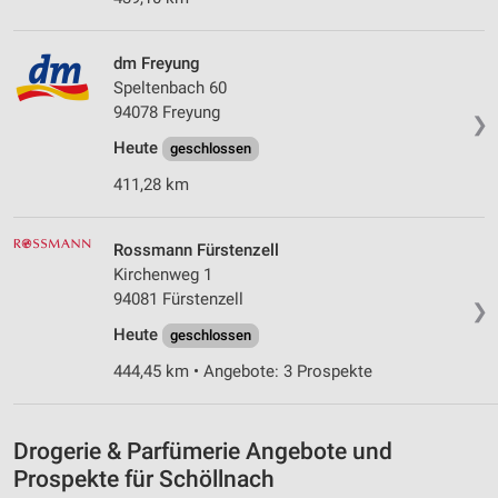
personalisierter Werbung
dm Freyung
Erstellung von Profilen zur Personalisierung
von Inhalten
Speltenbach 60
94078 Freyung
❯
Verwendung von Profilen zur Auswahl
personalisierter Inhalte
Heute
geschlossen
411,28 km
Messung der Werbeleistung
Messung der Performance von Inhalten
Rossmann Fürstenzell
Kirchenweg 1
Analyse von Zielgruppen durch Statistiken oder
94081 Fürstenzell
Kombinationen von Daten aus verschiedenen
❯
Quellen
Heute
geschlossen
Entwicklung und Verbesserung der Angebote
444,45 km • Angebote: 3 Prospekte
Verwendung reduzierter Daten zur Auswahl von
Inhalten
Drogerie & Parfümerie Angebote und
IAB-Besonderheiten:
Prospekte für Schöllnach