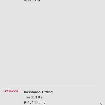
424,62 km
Rossmann Tittling
Tresdorf 8 a
94104 Tittling
❯