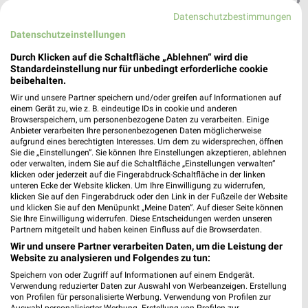
Heute
geschlossen
Datenschutzbestimmungen
Datenschutzeinstellungen
417,97 km
Durch Klicken auf die Schaltfläche „Ablehnen“ wird die
Standardeinstellung nur für unbedingt erforderliche cookie
Rossmann Hutthurm
beibehalten.
Am Kreisel 6
Wir und unsere Partner speichern und/oder greifen auf Informationen auf
94116 Hutthurm
einem Gerät zu, wie z. B. eindeutige IDs in cookie und anderen
❯
Browserspeichern, um personenbezogene Daten zu verarbeiten. Einige
Heute
geschlossen
Anbieter verarbeiten Ihre personenbezogenen Daten möglicherweise
aufgrund eines berechtigten Interesses. Um dem zu widersprechen, öffnen
428,28 km • Angebote: 3 Prospekte
Sie die „Einstellungen“. Sie können Ihre Einstellungen akzeptieren, ablehnen
oder verwalten, indem Sie auf die Schaltfläche „Einstellungen verwalten“
klicken oder jederzeit auf die Fingerabdruck-Schaltfläche in der linken
unteren Ecke der Website klicken. Um Ihre Einwilligung zu widerrufen,
Rossmann Regen
klicken Sie auf den Fingerabdruck oder den Link in der Fußzeile der Website
Molkereistr. 6
und klicken Sie auf den Menüpunkt „Meine Daten“. Auf dieser Seite können
Sie Ihre Einwilligung widerrufen. Diese Entscheidungen werden unseren
94209 Regen
❯
Partnern mitgeteilt und haben keinen Einfluss auf die Browserdaten.
Heute
Wir und unsere Partner verarbeiten Daten, um die Leistung der
geschlossen
Website zu analysieren und Folgendes zu tun:
395,51 km • Angebote: 3 Prospekte
Speichern von oder Zugriff auf Informationen auf einem Endgerät.
Verwendung reduzierter Daten zur Auswahl von Werbeanzeigen. Erstellung
von Profilen für personalisierte Werbung. Verwendung von Profilen zur
Auswahl personalisierter Werbung. Erstellung von Profilen zur