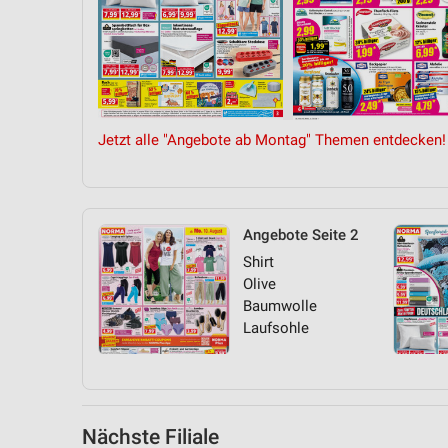
Messung der Performance von Inhalten
Analyse von Zielgruppen durch Statistiken oder Kombinationen 
Quellen
Entwicklung und Verbesserung der Angebote
Jetzt alle "Angebote ab Montag" Themen entdecken!
Verwendung reduzierter Daten zur Auswahl von Inhalten
IAB-Besonderheiten:
Verwendung genauer Standortdaten
Angebote Seite 2
Geräte anhand von aktiv angeforderten Informationen identifizie
Shirt
Olive
Nicht-IAB-Verarbeitungszwecke:
Baumwolle
Notwendig
Laufsohle
Performance
Funktional
Nächste Filiale
Werbung