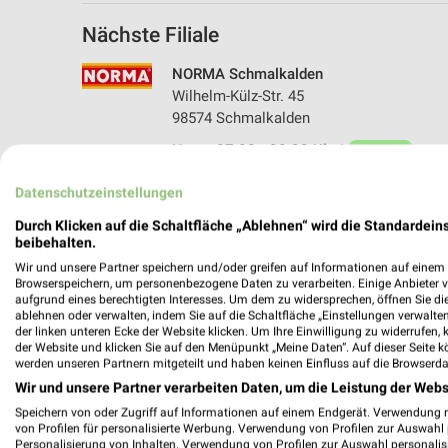
Nächste Filiale
NORMA Schmalkalden
Wilhelm-Külz-Str. 45
98574 Schmalkalden
Heute 07:00 - 20:00 Uhr |
Geöffnet
284,40 km • Angebote: 5 Prospekte
Datenschutzeinstellungen
Durch Klicken auf die Schaltfläche „Ablehnen“ wird die Standardeins
beibehalten.
Wir und unsere Partner speichern und/oder greifen auf Informationen auf einem G
Browserspeichern, um personenbezogene Daten zu verarbeiten. Einige Anbieter 
aufgrund eines berechtigten Interesses. Um dem zu widersprechen, öffnen Sie die 
ablehnen oder verwalten, indem Sie auf die Schaltfläche „Einstellungen verwalten“
der linken unteren Ecke der Website klicken. Um Ihre Einwilligung zu widerrufen, 
der Website und klicken Sie auf den Menüpunkt „Meine Daten“. Auf dieser Seite k
werden unseren Partnern mitgeteilt und haben keinen Einfluss auf die Browserda
Wir und unsere Partner verarbeiten Daten, um die Leistung der Webs
Speichern von oder Zugriff auf Informationen auf einem Endgerät. Verwendung 
von Profilen für personalisierte Werbung. Verwendung von Profilen zur Auswahl p
Personalisierung von Inhalten. Verwendung von Profilen zur Auswahl personalis