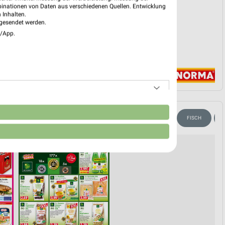
binationen von Daten aus verschiedenen Quellen. Entwicklung
 Inhalten.
gesendet werden.
e/App.
n
FÜR HEIMWERKER
FLEISCH & WURST
OBST & GEMÜSE
FISCH