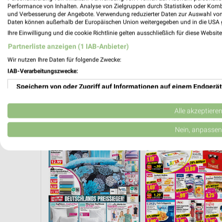
Performance von Inhalten. Analyse von Zielgruppen durch Statistiken oder Kom
und Verbesserung der Angebote. Verwendung reduzierter Daten zur Auswahl von
Daten können außerhalb der Europäischen Union weitergegeben und in die USA 
Ihre Einwilligung und die cookie Richtlinie gelten ausschließlich für diese Websit
Partnerliste anzeigen (1 IAB-Anbieter)
Wir nutzen Ihre Daten für folgende Zwecke:
IAB-Verarbeitungszwecke:
Speichern von oder Zugriff auf Informationen auf einem Endgerät
Verwendung reduzierter Daten zur Auswahl von Werbeanzeigen
Alle akzeptiere
ANGEBOTE AB MONTAG
ANGEBOTE AB MITTWOCH
Erstellung von Profilen für personalisierte Werbung
Nein, anpassen
Verwendung von Profilen zur Auswahl personalisierter Werbung
Erstellung von Profilen zur Personalisierung von Inhalten
Verwendung von Profilen zur Auswahl personalisierter Inhalte
Messung der Werbeleistung