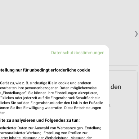
❯
Datenschutzbestimmungen
tellung nur für unbedingt erforderliche cookie
NORMA Prospekt für
erät zu, wie z. B. eindeutige IDs in cookie und anderen
Schmalkalden ab Mo. den
verarbeiten Ihre personenbezogenen Daten möglicherweise
„Einstellungen“. Sie können Ihre Einstellungen akzeptieren,
10.08.
 klicken oder jederzeit auf die Fingerabdruck-Schaltfläche in
klicken Sie auf den Fingerabdruck oder den Link in der Fußzeile
Gültig von 10. Aug. bis 15. Aug.
önnen Sie Ihre Einwilligung widerrufen. Diese Entscheidungen
ten.
📅
Kalendereintrag erstellen
ite zu analysieren und Folgendes zu tun:
reduzierter Daten zur Auswahl von Werbeanzeigen. Erstellung
❯
PROSPEKT BLÄTTERN
ersonalisierter Werbung. Erstellung von Profilen zur
ierter Inhalte. Messung der Werbeleistung. Messung der