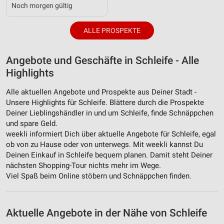
personalisierter Werbung
Noch morgen gültig
Erstellung von Profilen zur Personalisierung
ALLE PROSPEKTE
von Inhalten
Verwendung von Profilen zur Auswahl
Angebote und Geschäfte in Schleife - Alle
personalisierter Inhalte
Highlights
Messung der Werbeleistung
Alle aktuellen Angebote und Prospekte aus Deiner Stadt -
Messung der Performance von Inhalten
Unsere Highlights für Schleife. Blättere durch die Prospekte
Deiner Lieblingshändler in und um Schleife, finde Schnäppchen
Analyse von Zielgruppen durch Statistiken oder
und spare Geld.
Kombinationen von Daten aus verschiedenen
weekli informiert Dich über aktuelle Angebote für Schleife, egal
Quellen
ob von zu Hause oder von unterwegs. Mit weekli kannst Du
Deinen Einkauf in Schleife bequem planen. Damit steht Deiner
Entwicklung und Verbesserung der Angebote
nächsten Shopping-Tour nichts mehr im Wege.
Viel Spaß beim Online stöbern und Schnäppchen finden.
Verwendung reduzierter Daten zur Auswahl von
Inhalten
IAB-Besonderheiten:
Aktuelle Angebote in der Nähe von Schleife
Verwendung genauer Standortdaten