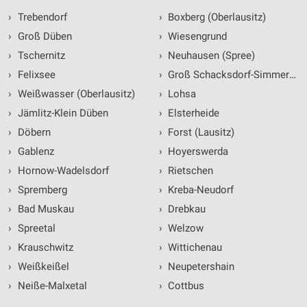
›
Trebendorf
›
Boxberg (Oberlausitz)
Geräte anhand von aktiv angeforderten
Informationen identifizieren
›
Groß Düben
›
Wiesengrund
›
Tschernitz
›
Neuhausen (Spree)
Nicht-IAB-Verarbeitungszwecke:
›
Felixsee
›
Groß Schacksdorf-Simmersdo
Notwendig
›
Weißwasser (Oberlausitz)
›
Lohsa
Performance
›
Jämlitz-Klein Düben
›
Elsterheide
›
Döbern
›
Forst (Lausitz)
Funktional
›
Gablenz
›
Hoyerswerda
Werbung
›
Hornow-Wadelsdorf
›
Rietschen
›
Spremberg
›
Kreba-Neudorf
›
Bad Muskau
›
Drebkau
›
Spreetal
›
Welzow
›
Krauschwitz
›
Wittichenau
›
Weißkeißel
›
Neupetershain
›
Neiße-Malxetal
›
Cottbus