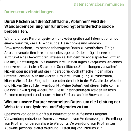
Datenschutzbestimmungen
Datenschutzeinstellungen
Durch Klicken auf die Schaltfläche „Ablehnen“ wird die
Standardeinstellung nur für unbedingt erforderliche cookie
24,3 km
0,7 km
beibehalten.
Angebote ab 03.08.
Wochenend Spezial
Wir und unsere Partner speichern und/oder greifen auf Informationen auf
Noch morgen gültig
Noch morgen gültig
einem Gerät zu, wie z. B. eindeutige IDs in cookie und anderen
Browserspeichern, um personenbezogene Daten zu verarbeiten. Einige
Anbieter verarbeiten Ihre personenbezogenen Daten möglicherweise
Globus
Höffner
aufgrund eines berechtigten Interesses. Um dem zu widersprechen, öffnen
Sie die „Einstellungen“. Sie können Ihre Einstellungen akzeptieren, ablehnen
oder verwalten, indem Sie auf die Schaltfläche „Einstellungen verwalten“
klicken oder jederzeit auf die Fingerabdruck-Schaltfläche in der linken
unteren Ecke der Website klicken. Um Ihre Einwilligung zu widerrufen,
klicken Sie auf den Fingerabdruck oder den Link in der Fußzeile der Website
und klicken Sie auf den Menüpunkt „Meine Daten“. Auf dieser Seite können
Sie Ihre Einwilligung widerrufen. Diese Entscheidungen werden unseren
Partnern mitgeteilt und haben keinen Einfluss auf die Browserdaten.
Wir und unsere Partner verarbeiten Daten, um die Leistung der
Website zu analysieren und Folgendes zu tun:
Speichern von oder Zugriff auf Informationen auf einem Endgerät.
Verwendung reduzierter Daten zur Auswahl von Werbeanzeigen. Erstellung
von Profilen für personalisierte Werbung. Verwendung von Profilen zur
Auswahl personalisierter Werbung. Erstellung von Profilen zur