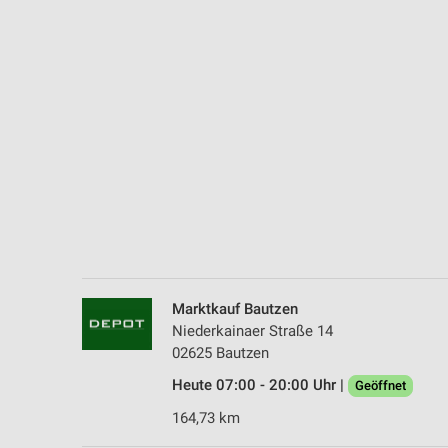
Messung der Performance von Inhalten
Analyse von Zielgruppen durch Statistiken oder Kombinationen 
Quellen
Entwicklung und Verbesserung der Angebote
Verwendung reduzierter Daten zur Auswahl von Inhalten
IAB-Besonderheiten:
Verwendung genauer Standortdaten
Geräte anhand von aktiv angeforderten Informationen identifizie
Nicht-IAB-Verarbeitungszwecke:
Marktkauf Bautzen
Notwendig
Niederkainaer Straße 14
02625 Bautzen
Performance
Heute 07:00 - 20:00 Uhr |
Geöffnet
Funktional
164,73 km
Werbung