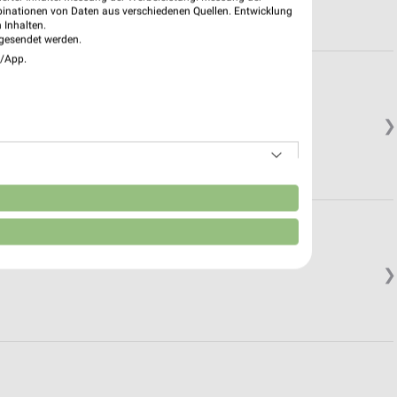
binationen von Daten aus verschiedenen Quellen. Entwicklung
 Inhalten.
gesendet werden.
e/App.
❯
n
❯