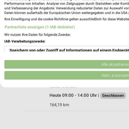
Performance von Inhalten. Analyse von Zielgruppen durch Statistiken oder Kom
und Verbesserung der Angebote. Verwendung reduzierter Daten zur Auswahl von
Daten können außerhalb der Europäischen Union weitergegeben und in die USA 
Ihre Einwilligung und die cookie Richtlinie gelten ausschließlich für diese Websit
JYSK Bautzen
Partnerliste anzeigen (1 IAB-Anbieter)
Löbauer Straße 65a
Wir nutzen Ihre Daten für folgende Zwecke:
02625 Bautzen
IAB-Verarbeitungszwecke:
Heute 09:30 - 18:00 Uhr |
Geöffnet
Speichern von oder Zugriff auf Informationen auf einem Endgerät
165,64 km • Angebote: 2 Prospekte
Verwendung reduzierter Daten zur Auswahl von Werbeanzeigen
Alle akzeptiere
XXL Küchen Ass Bautzen
Erstellung von Profilen für personalisierte Werbung
Nein, anpassen
Dresdener Straße 60
Verwendung von Profilen zur Auswahl personalisierter Werbung
02625 Bautzen
Heute 09:00 - 14:00 Uhr |
Geschlossen
Erstellung von Profilen zur Personalisierung von Inhalten
164,19 km
Verwendung von Profilen zur Auswahl personalisierter Inhalte
Messung der Werbeleistung