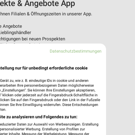
pekte & Angebote App
nen Filialen & Öffnungszeiten in unserer App.
e Angebote
ieblingshändler
htigungen bei neuen Prospekten
 Einkauf stressfrei planen
Datenschutzbestimmungen
 App jetzt laden oder QR-Code scannen.
tellung nur für unbedingt erforderliche cookie
erät zu, wie z. B. eindeutige IDs in cookie und anderen
verarbeiten Ihre personenbezogenen Daten möglicherweise
„Einstellungen“. Sie können Ihre Einstellungen akzeptieren,
 klicken oder jederzeit auf die Fingerabdruck-Schaltfläche in
klicken Sie auf den Fingerabdruck oder den Link in der Fußzeile
önnen Sie Ihre Einwilligung widerrufen. Diese Entscheidungen
ten.
ite zu analysieren und Folgendes zu tun:
reduzierter Daten zur Auswahl von Werbeanzeigen. Erstellung
ersonalisierter Werbung. Erstellung von Profilen zur
ierter Inhalte. Messung der Werbeleistung. Messung der