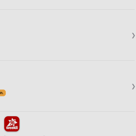
❯
❯
in.