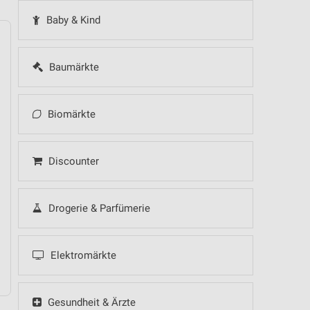
Baby & Kind
Baumärkte
14
Fr
15
Sa
16
So
17
Mo
18
Di
19
Mi
Biomärkte
Discounter
 Hot Sommer Sale
Drogerie & Parfümerie
Elektromärkte
Gesundheit & Ärzte