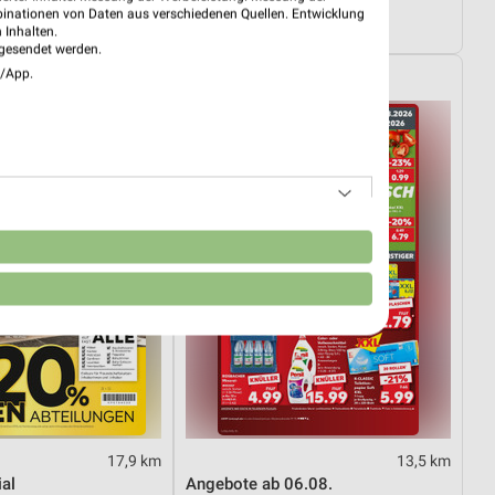
08.08.
Angebote ab 03.08.
binationen von Daten aus verschiedenen Quellen. Entwicklung
4.08.
Noch heute gültig
 Inhalten.
gesendet werden.
e/App.
Kaufland
n
17,9 km
13,5 km
al
Angebote ab 06.08.