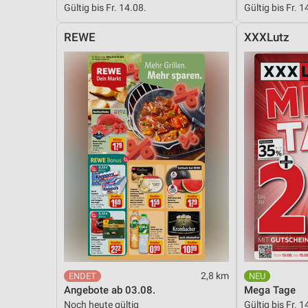
Gültig bis Fr. 14.08.
Gültig bis Fr. 1
Messung der Performance von Inhalten
REWE
XXXLutz
Analyse von Zielgruppen durch Statistiken oder Kombinationen 
Quellen
Entwicklung und Verbesserung der Angebote
Verwendung reduzierter Daten zur Auswahl von Inhalten
IAB-Besonderheiten:
Verwendung genauer Standortdaten
Geräte anhand von aktiv angeforderten Informationen identifizie
Nicht-IAB-Verarbeitungszwecke:
Notwendig
Performance
2,8 km
Funktional
Angebote ab 03.08.
Mega Tage
Noch heute gültig
Gültig bis Fr. 1
Werbung