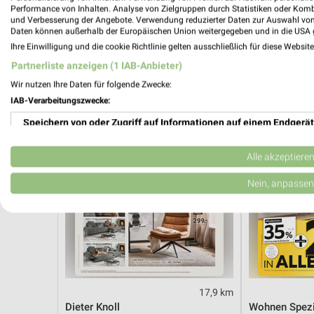
Hot Sommer Sale
Angebote ab 
Performance von Inhalten. Analyse von Zielgruppen durch Statistiken oder Kom
Gültig bis Sa. 29.08.
Gültig bis Fr. 1
und Verbesserung der Angebote. Verwendung reduzierter Daten zur Auswahl von
Daten können außerhalb der Europäischen Union weitergegeben und in die USA 
Ihre Einwilligung und die cookie Richtlinie gelten ausschließlich für diese Websit
XXXLutz
XXXLutz
Partnerliste anzeigen (1 IAB-Anbieter)
Wir nutzen Ihre Daten für folgende Zwecke:
IAB-Verarbeitungszwecke:
Speichern von oder Zugriff auf Informationen auf einem Endgerät
Verwendung reduzierter Daten zur Auswahl von Werbeanzeigen
Alle akzeptiere
Erstellung von Profilen für personalisierte Werbung
Nein, anpassen
Verwendung von Profilen zur Auswahl personalisierter Werbung
Erstellung von Profilen zur Personalisierung von Inhalten
Verwendung von Profilen zur Auswahl personalisierter Inhalte
17,9 km
Messung der Werbeleistung
Dieter Knoll
Wohnen Spezi