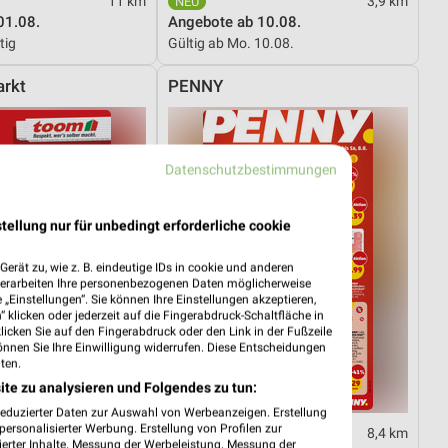
11 km
3,9 km
01.08.
Angebote ab 10.08.
tig
Gültig ab Mo. 10.08.
rkt
PENNY
Datenschutzbestimmungen
tellung nur für unbedingt erforderliche cookie
erät zu, wie z. B. eindeutige IDs in cookie und anderen
verarbeiten Ihre personenbezogenen Daten möglicherweise
„Einstellungen“. Sie können Ihre Einstellungen akzeptieren,
 klicken oder jederzeit auf die Fingerabdruck-Schaltfläche in
klicken Sie auf den Fingerabdruck oder den Link in der Fußzeile
önnen Sie Ihre Einwilligung widerrufen. Diese Entscheidungen
ten.
ite zu analysieren und Folgendes zu tun:
reduzierter Daten zur Auswahl von Werbeanzeigen. Erstellung
ersonalisierter Werbung. Erstellung von Profilen zur
11 km
8,4 km
ierter Inhalte. Messung der Werbeleistung. Messung der